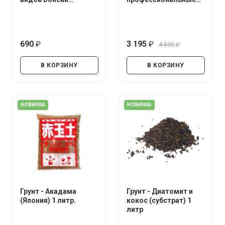
UltraEffect Fresh Boost
(нержавеющая сталь)
250 мл (Спрей)
690
3 195
4 590
руб.
руб.
руб.
В КОРЗИНУ
В КОРЗИНУ
НОВИНКА
НОВИНКА
Грунт - Акадама
Грунт - Диатомит и
(Япония) 1 литр.
кокос (субстрат) 1
литр