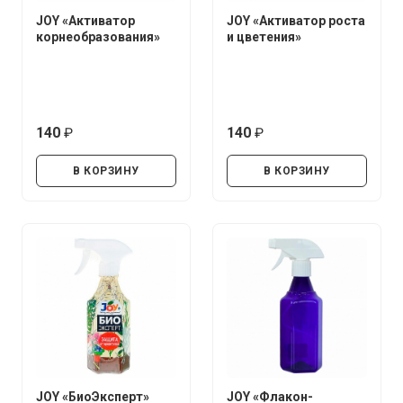
JOY «Активатор
JOY «Активатор роста
корнеобразования»
и цветения»
140
140
руб.
руб.
В КОРЗИНУ
В КОРЗИНУ
JOY «БиоЭксперт»
JOY «Флакон-