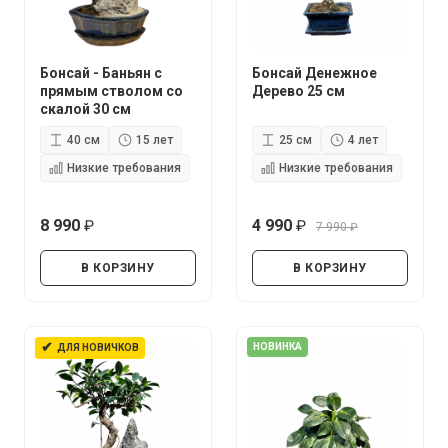
Бонсай - Баньян с
Бонсай Денежное
прямым стволом со
Дерево 25 см
скалой 30 см
40 см
15 лет
25 см
4 лет
Низкие требования
Низкие требования
8 990
4 990
7 990
руб.
руб.
руб.
В КОРЗИНУ
В КОРЗИНУ
✔
НОВИНКА
ДЛЯ НОВИЧКОВ