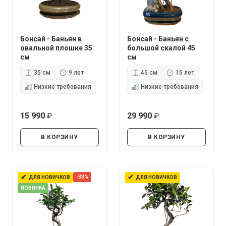
Бонсай - Баньян в
Бонсай - Баньян с
овальной плошке 35
большой скалой 45
см
см
35 см
9 лет
45 см
15 лет
Низкие требования
Низкие требования
15 990
29 990
руб.
руб.
В КОРЗИНУ
В КОРЗИНУ
✔
✔
-33%
ДЛЯ НОВИЧКОВ
ДЛЯ НОВИЧКОВ
НОВИНКА