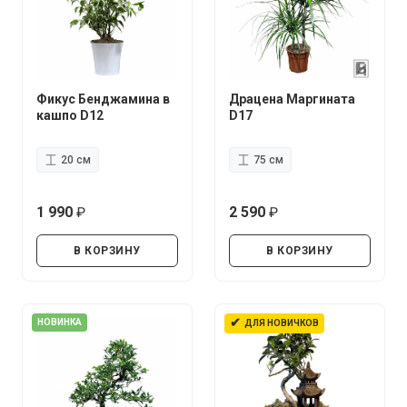
Фикус Бенджамина в
Драцена Маргината
кашпо D12
D17
20 см
75 см
1 990
2 590
руб.
руб.
В КОРЗИНУ
В КОРЗИНУ
✔
НОВИНКА
ДЛЯ НОВИЧКОВ