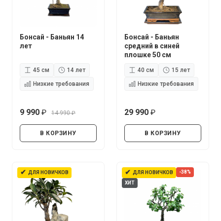
Бонсай - Баньян 14
Бонсай - Баньян
лет
средний в синей
плошке 50 см
45 см
14 лет
40 см
15 лет
Низкие требования
Низкие требования
9 990
29 990
14 990
руб.
руб.
руб.
В КОРЗИНУ
В КОРЗИНУ
✔
✔
-38%
ДЛЯ НОВИЧКОВ
ДЛЯ НОВИЧКОВ
ХИТ