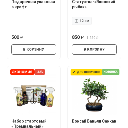
Подарочная упаковка
Статуэтка-«Японский
в крафт
рыбак».
12 см
500
850
1 250
руб.
руб.
руб.
В КОРЗИНУ
В КОРЗИНУ
✔
ЭКОНОМИЯ
-32%
НОВИНКА
ДЛЯ НОВИЧКОВ
Набор стартовый
Бонсай Баньян Санкан
«Премиальный»