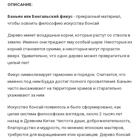
ОПИСАНИЕ:
Баньян или Бенгальский фикус
- прекрасный материал,
чтобы освоить философию искусства бонсай
Дерево имеет воздушные корни, которые растут со ствола в
землю. Именно они придают ему особый шарм. Некоторые из
корней становятся сухими, а некоторые могут прорасти
вверх. Удивительно, что одно дерево может превратиться в
целый лес!
Фикус символизирует гармонию и порядок. Считается, что
именно под ним Будда достиг полного просветления. Баньян
часто высаживают на территории храмов и старательно
ухаживают за ним
Искусство бонсай появилось и было сформировано, как
целая система философских взглядов, около 2 тысяч лет
назад в Древнем Китае. Чистота души, доброжелательность,
благородство и мудрость, по мнению японских мастеров,
требуются для выращивания этих красавцев. Дерево бонсай