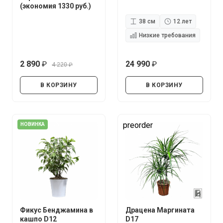
(экономия 1330 руб.)
38 см
12 лет
Низкие требования
2 890
24 990
4 220
руб.
руб.
руб.
В КОРЗИНУ
В КОРЗИНУ
preorder
НОВИНКА
Фикус Бенджамина в
Драцена Маргината
кашпо D12
D17