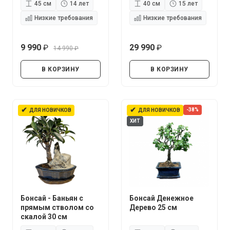
45 см
14 лет
40 см
15 лет
Низкие требования
Низкие требования
9 990
29 990
14 990
руб.
руб.
руб.
В КОРЗИНУ
В КОРЗИНУ
✔
✔
-38%
ДЛЯ НОВИЧКОВ
ДЛЯ НОВИЧКОВ
ХИТ
Бонсай - Баньян с
Бонсай Денежное
прямым стволом со
Дерево 25 см
скалой 30 см