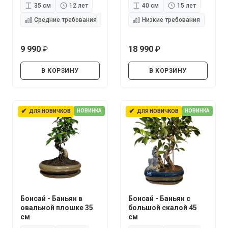
35 см
12 лет
40 см
15 лет
Средние требования
Низкие требования
9 990
18 990
руб.
руб.
В КОРЗИНУ
В КОРЗИНУ
✔
✔
НОВИНКА
НОВИНКА
ДЛЯ НОВИЧКОВ
ДЛЯ НОВИЧКОВ
Бонсай - Баньян в
Бонсай - Баньян с
овальной плошке 35
большой скалой 45
см
см