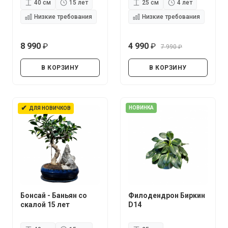
40 см
15 лет
25 см
4 лет
Низкие требования
Низкие требования
8 990
4 990
7 990
руб.
руб.
руб.
В КОРЗИНУ
В КОРЗИНУ
✔
НОВИНКА
ДЛЯ НОВИЧКОВ
Бонсай - Баньян со
Филодендрон Биркин
скалой 15 лет
D14