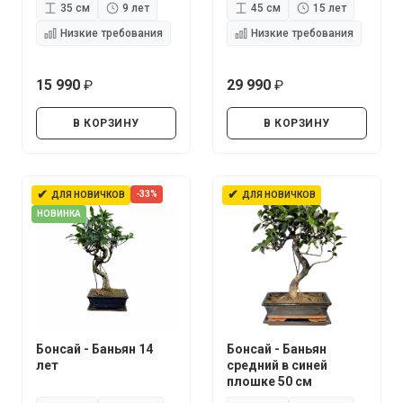
35 см
9 лет
45 см
15 лет
Низкие требования
Низкие требования
15 990
29 990
руб.
руб.
В КОРЗИНУ
В КОРЗИНУ
✔
✔
-33%
ДЛЯ НОВИЧКОВ
ДЛЯ НОВИЧКОВ
НОВИНКА
Бонсай - Баньян 14
Бонсай - Баньян
лет
средний в синей
плошке 50 см