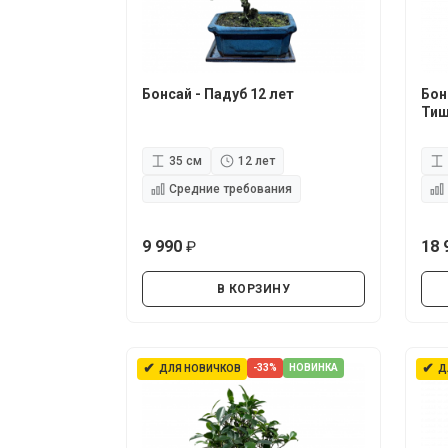
Бонсай - Падуб 12 лет
Бон
Тиш
35 см
12 лет
Средние требования
9 990
18 
руб.
В КОРЗИНУ
✔
✔
-33%
НОВИНКА
ДЛЯ НОВИЧКОВ
Д