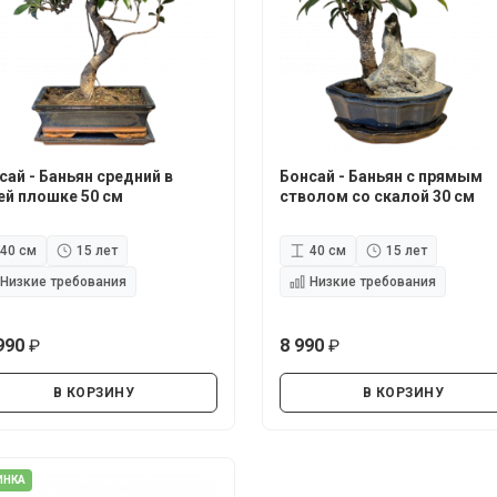
сай - Баньян средний в
Бонсай - Баньян с прямым
ей плошке 50 см
стволом со скалой 30 см
40 см
15 лет
40 см
15 лет
Низкие требования
Низкие требования
990
8 990
руб.
руб.
В КОРЗИНУ
В КОРЗИНУ
ИНКА