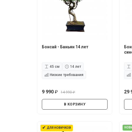
Бонсай - Баньян 14 лет
Бон
син
45 см
14 лет
Низкие требования
9 990
29 
14 990
руб.
руб.
В КОРЗИНУ
✔
НОВ
ДЛЯ НОВИЧКОВ