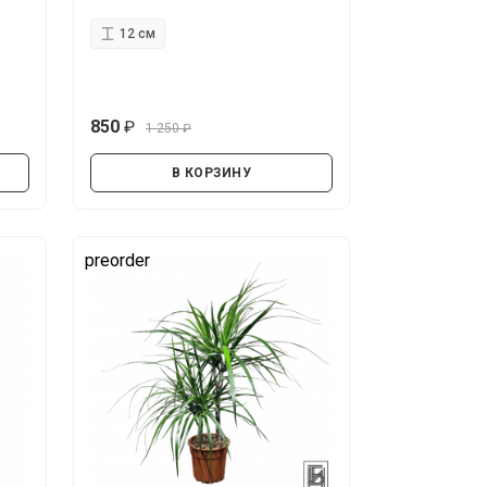
12 см
850
1 250
руб.
руб.
В КОРЗИНУ
preorder