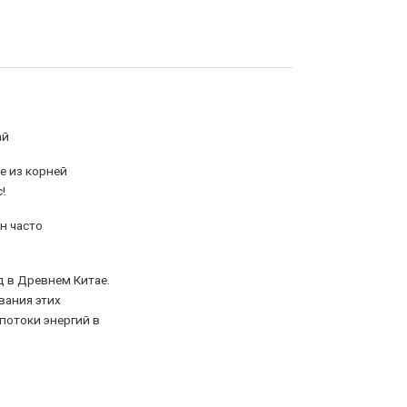
ай
е из корней
!
н часто
д в Древнем Китае.
вания этих
потоки энергий в