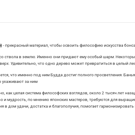
a
)
- прекрасный материал, чтобы освоить философию искусства бонс
со ствола в землю. Именно они придают ему особый шарм. Некоторы
вверх. Удивительно, что одно дерево может превратиться в целый лес
тся, что именно под ним Будда достиг полного просветления. Банья
о ухаживают за ним
, как целая система философских взглядов, около 2 тысяч лет наза
о и мудрость, по мнению японских мастеров, требуются для выращи
я в дом удачи, достатка и благополучия, помогает гармонизировать 