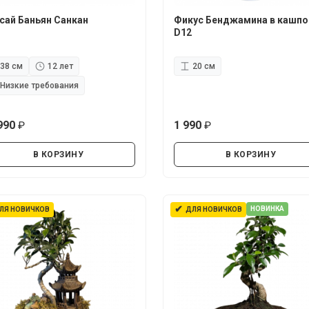
сай Баньян Санкан
Фикус Бенджамина в кашпо
D12
38 см
12 лет
20 см
Низкие требования
990
1 990
руб.
руб.
В КОРЗИНУ
В КОРЗИНУ
✔
НОВИНКА
ЛЯ НОВИЧКОВ
ДЛЯ НОВИЧКОВ