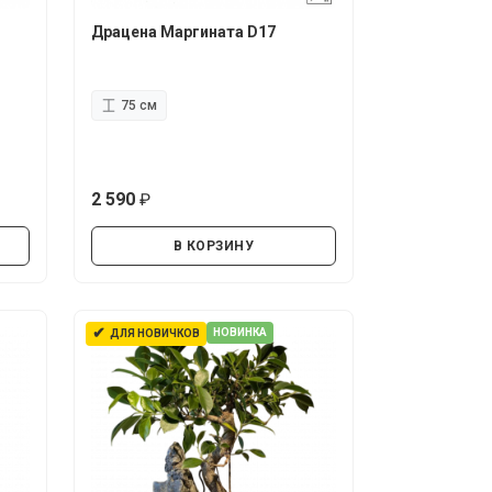
Драцена Маргината D17
75 см
2 590
руб.
В КОРЗИНУ
✔
НОВИНКА
ДЛЯ НОВИЧКОВ