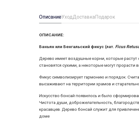
Описание
Уход
Доставка
Подарок
ОПИСАНИЕ:
Баньян или Бенгальский фикус
(лат.
Ficus Retus
Дерево имеет воздушные корни, которые растут 
становятся сухими, а некоторые могут прорасти 
Фикус символизирует гармонию и порядок. Считае
высаживают на территории храмов и старательн
Искусство бонсай появилось и было сформировано
Чистота души, доброжелательность, благородств
красавцев. Дерево бонсай служит для привлечени
доме