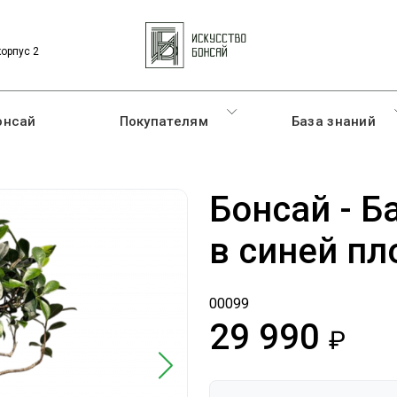
корпус 2
онсай
Покупателям
База знаний
Бонсай - Б
в синей пл
00099
29 990
руб.