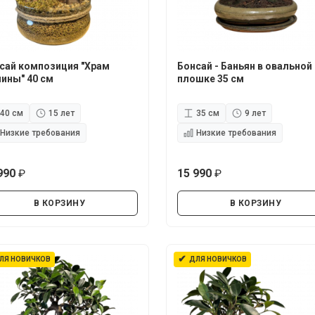
сай композиция "Храм
Бонсай - Баньян в овальной
ины" 40 см
плошке 35 см
40 см
15 лет
35 см
9 лет
Низкие требования
Низкие требования
990
15 990
руб.
руб.
В КОРЗИНУ
В КОРЗИНУ
✔
ЛЯ НОВИЧКОВ
ДЛЯ НОВИЧКОВ