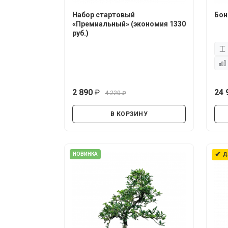
Набор стартовый
Бон
«Премиальный» (экономия 1330
руб.)
2 890
24 
4 220
руб.
руб.
В КОРЗИНУ
✔
НОВИНКА
Д