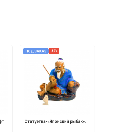
ПОД ЗАКАЗ
-32%
фт
Статуэтка-«Японский рыбак».