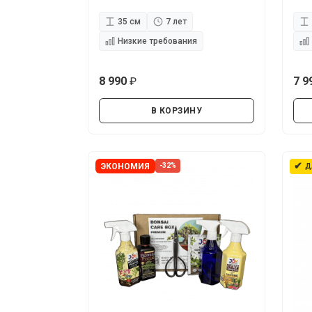
35 см
7 лет
Низкие требования
8 990
7 9
руб.
В КОРЗИНУ
✔
ЭКОНОМИЯ
-32%
Д