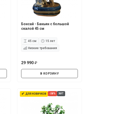
Бонсай - Баньян с большой
скалой 45 см
45 см
15 лет
Низкие требования
29 990
руб.
В КОРЗИНУ
✔
-38%
ХИТ
ДЛЯ НОВИЧКОВ