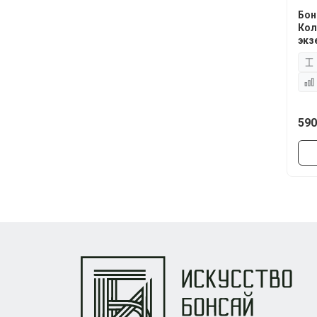
Бон
Кол
экз
590