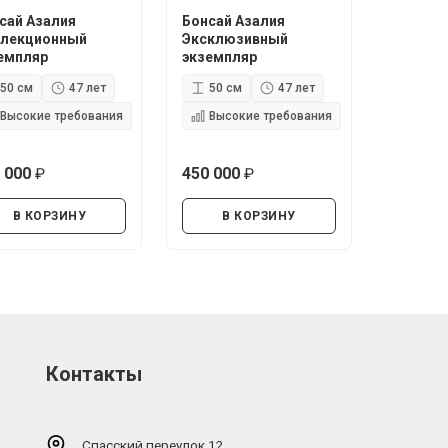
сай Азалия
Бонсай Азалия
лекционный
Эксклюзивный
емпляр
экземпляр
50 см
47 лет
50 см
47 лет
Высокие требования
Высокие требования
 000
450 000
руб.
руб.
В КОРЗИНУ
В КОРЗИНУ
Контакты
Спасский переулок 12