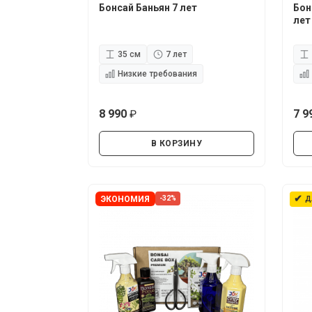
Бонсай Баньян 7 лет
Бон
лет
35 см
7 лет
Низкие требования
8 990
7 9
руб.
В КОРЗИНУ
✔
ЭКОНОМИЯ
-32%
Д