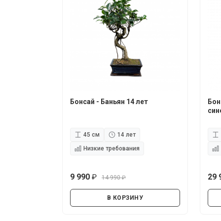
Бонсай - Баньян 14 лет
Бон
син
45 см
14 лет
Низкие требования
9 990
29 
14 990
руб.
руб.
В КОРЗИНУ