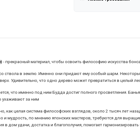
a
)
- прекрасный материал, чтобы освоить философию искусства бонс
со ствола в землю. Именно они придают ему особый шарм. Некоторы
вверх. Удивительно, что одно дерево может превратиться в целый лес
тся, что именно под ним Будда достиг полного просветления. Банья
о ухаживают за ним
, как целая система философских взглядов, около 2 тысяч лет наза
о и мудрость, по мнению японских мастеров, требуются для выращи
я в дом удачи, достатка и благополучия, помогает гармонизировать 