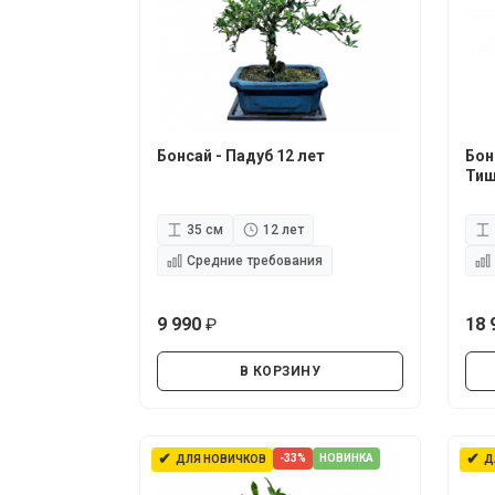
Бонсай - Падуб 12 лет
Бон
Тиш
35 см
12 лет
Средние требования
9 990
18 
руб.
В КОРЗИНУ
✔
✔
-33%
НОВИНКА
ДЛЯ НОВИЧКОВ
Д