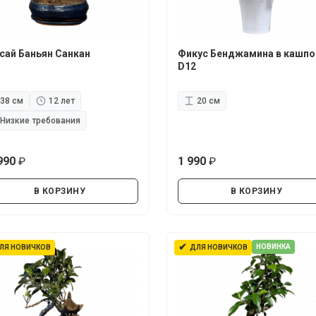
сай Баньян Санкан
Фикус Бенджамина в кашпо
D12
38 см
12 лет
20 см
Низкие требования
990
1 990
руб.
руб.
В КОРЗИНУ
В КОРЗИНУ
✔
НОВИНКА
ЛЯ НОВИЧКОВ
ДЛЯ НОВИЧКОВ