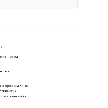
ай
е из корней
!
н часто
д в Древнем Китае.
вания этих
потоки энергий в