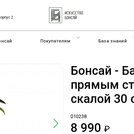
корпус 2
онсай
Покупателям
База знаний
Бонсай - Б
прямым ст
скалой 30 
010238
8 990