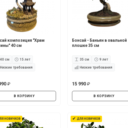
сай композиция "Храм
Бонсай - Баньян в овальной
ины" 40 см
плошке 35 см
40 см
15 лет
35 см
9 лет
Низкие требования
Низкие требования
990
15 990
руб.
руб.
В КОРЗИНУ
В КОРЗИНУ
✔
ЛЯ НОВИЧКОВ
ДЛЯ НОВИЧКОВ