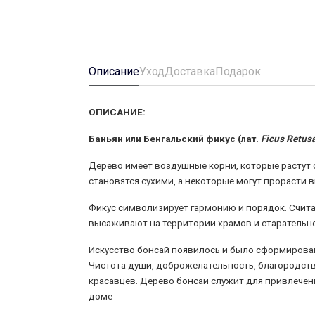
Описание
Уход
Доставка
Подарок
ОПИСАНИЕ:
Баньян или Бенгальский фикус
(лат.
Ficus Retus
Дерево имеет воздушные корни, которые растут 
становятся сухими, а некоторые могут прорасти 
Фикус символизирует гармонию и порядок. Считае
высаживают на территории храмов и старательн
Искусство бонсай появилось и было сформировано
Чистота души, доброжелательность, благородств
красавцев. Дерево бонсай служит для привлечени
доме