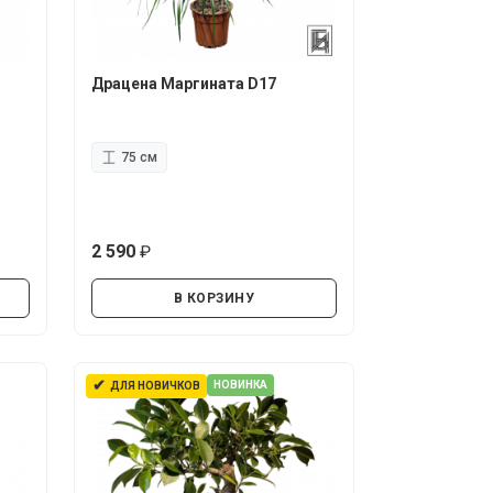
Драцена Маргината D17
75 см
2 590
руб.
В КОРЗИНУ
✔
НОВИНКА
ДЛЯ НОВИЧКОВ