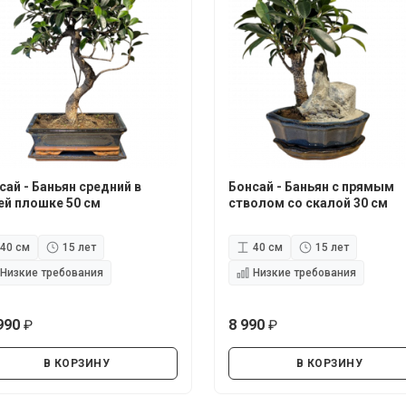
сай - Баньян средний в
Бонсай - Баньян с прямым
ей плошке 50 см
стволом со скалой 30 см
40 см
15 лет
40 см
15 лет
Низкие требования
Низкие требования
990
8 990
руб.
руб.
В КОРЗИНУ
В КОРЗИНУ