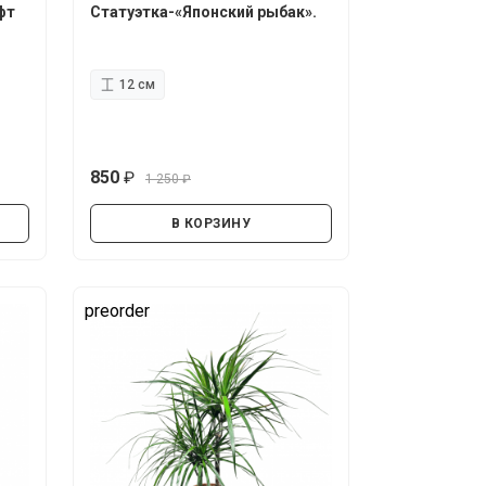
фт
Статуэтка-«Японский рыбак».
12 см
850
1 250
руб.
руб.
В КОРЗИНУ
preorder