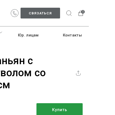
0
СВЯЗАТЬСЯ
Юр. лицам
Контакты
аньян с
волом со
см
Купить