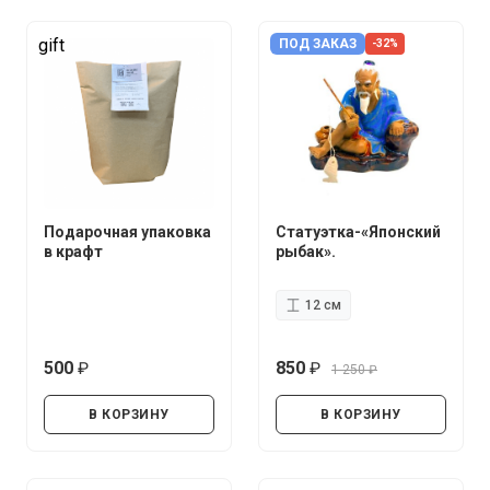
gift
ПОД ЗАКАЗ
-32%
Подарочная упаковка
Статуэтка-«Японский
в крафт
рыбак».
12 см
500
850
1 250
руб.
руб.
руб.
В КОРЗИНУ
В КОРЗИНУ