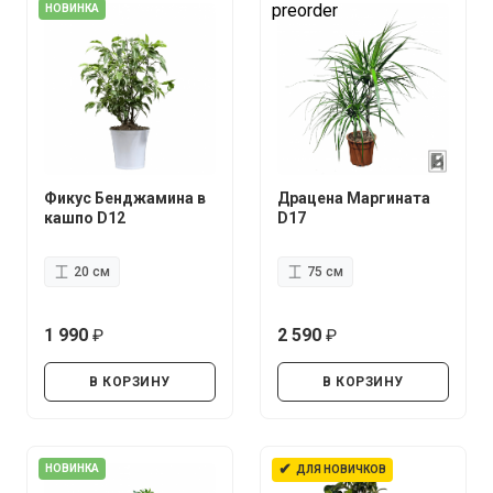
preorder
НОВИНКА
Фикус Бенджамина в
Драцена Маргината
кашпо D12
D17
20 см
75 см
1 990
2 590
руб.
руб.
В КОРЗИНУ
В КОРЗИНУ
✔
НОВИНКА
ДЛЯ НОВИЧКОВ