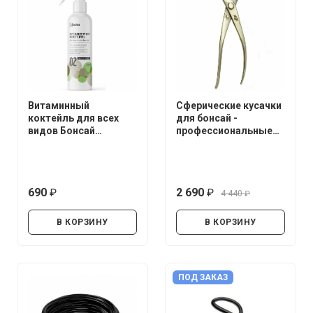
Витаминный
Сферические кусачки
коктейль для всех
для бонсай -
видов Бонсай
профессиональные
UltraEffect Fresh Boost
(нержавеющая сталь)
250 мл (Спрей)
690
2 690
4 440
руб.
руб.
руб.
В КОРЗИНУ
В КОРЗИНУ
ПОД ЗАКАЗ