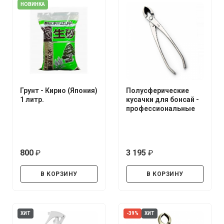
НОВИНКА
Грунт - Кирио (Япония)
Полусферические
1 литр.
кусачки для бонсай -
профессиональные
800
3 195
руб.
руб.
В КОРЗИНУ
В КОРЗИНУ
ХИТ
-39%
ХИТ