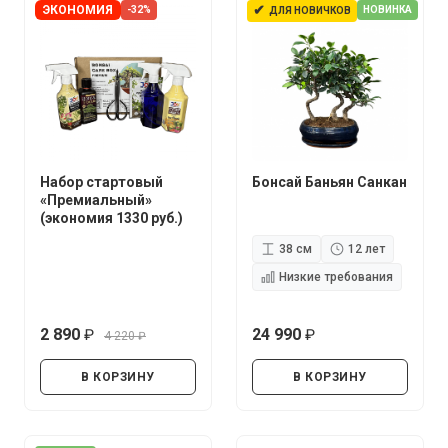
✔
ЭКОНОМИЯ
-32%
НОВИНКА
ДЛЯ НОВИЧКОВ
Набор стартовый
Бонсай Баньян Санкан
«Премиальный»
(экономия 1330 руб.)
38 см
12 лет
Низкие требования
2 890
24 990
4 220
руб.
руб.
руб.
В КОРЗИНУ
В КОРЗИНУ