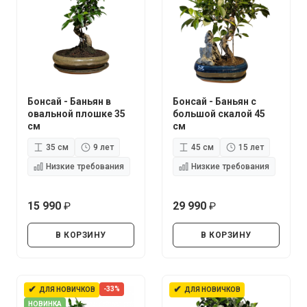
Бонсай - Баньян в
Бонсай - Баньян с
овальной плошке 35
большой скалой 45
см
см
35 см
9 лет
45 см
15 лет
Низкие требования
Низкие требования
15 990
29 990
руб.
руб.
В КОРЗИНУ
В КОРЗИНУ
✔
✔
-33%
ДЛЯ НОВИЧКОВ
ДЛЯ НОВИЧКОВ
НОВИНКА