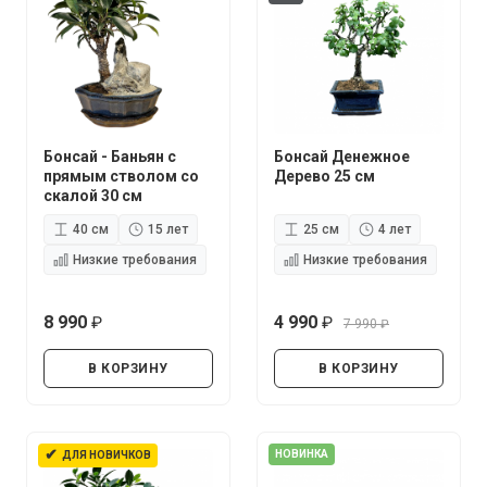
Бонсай - Баньян с
Бонсай Денежное
прямым стволом со
Дерево 25 см
скалой 30 см
40 см
15 лет
25 см
4 лет
Низкие требования
Низкие требования
8 990
4 990
7 990
руб.
руб.
руб.
В КОРЗИНУ
В КОРЗИНУ
✔
НОВИНКА
ДЛЯ НОВИЧКОВ