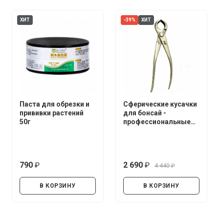
ХИТ
-39%
ХИТ
Паста для обрезки и
Сферические кусачки
прививки растений
для бонсай -
50г
профессиональные
(нержавеющая сталь)
790
2 690
4 440
руб.
руб.
руб.
В КОРЗИНУ
В КОРЗИНУ