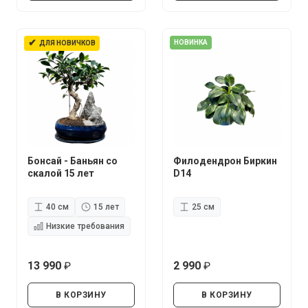
✔
НОВИНКА
ДЛЯ НОВИЧКОВ
Бонсай - Баньян со
Филодендрон Биркин
скалой 15 лет
D14
40 см
15 лет
25 см
Низкие требования
13 990
2 990
руб.
руб.
В КОРЗИНУ
В КОРЗИНУ