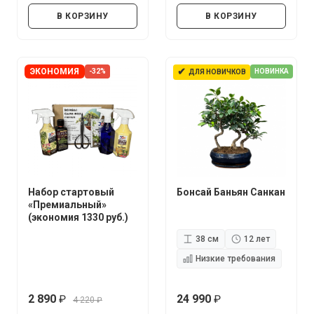
В КОРЗИНУ
В КОРЗИНУ
✔
ЭКОНОМИЯ
-32%
НОВИНКА
ДЛЯ НОВИЧКОВ
Набор стартовый
Бонсай Баньян Санкан
«Премиальный»
(экономия 1330 руб.)
38 см
12 лет
Низкие требования
2 890
24 990
4 220
руб.
руб.
руб.