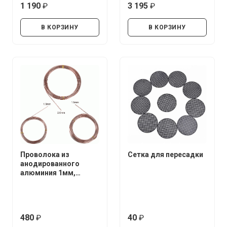
1 190
3 195
руб.
руб.
В КОРЗИНУ
В КОРЗИНУ
Проволока из
Сетка для пересадки
анодированного
алюминия 1мм,
1.5мм, 2мм.*5 метров
480
40
руб.
руб.