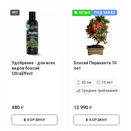
❄
ПОД ЗАКАЗ
ХИТ
ЛЕГКАЯ
Удобрение - для всех
Бонсай Пираканта 10
видов бонсай
лет
UltraEffect
30 см
10 лет
Средние требования
480
12 990
руб.
руб.
В КОРЗИНУ
В КОРЗИНУ