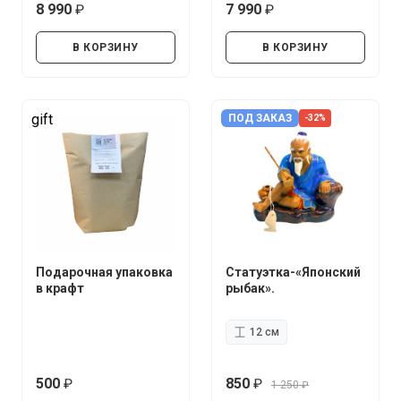
8 990
7 990
руб.
руб.
В КОРЗИНУ
В КОРЗИНУ
gift
ПОД ЗАКАЗ
-32%
Подарочная упаковка
Статуэтка-«Японский
в крафт
рыбак».
12 см
500
850
1 250
руб.
руб.
руб.