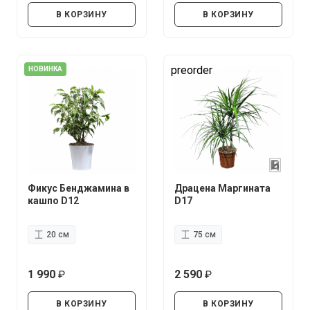
В КОРЗИНУ
В КОРЗИНУ
preorder
НОВИНКА
Фикус Бенджамина в
Драцена Маргината
кашпо D12
D17
20 см
75 см
1 990
2 590
руб.
руб.
В КОРЗИНУ
В КОРЗИНУ