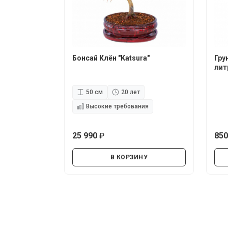
Бонсай Клён "Katsura"
Гру
лит
50 см
20 лет
Высокие требования
25 990
85
руб.
В КОРЗИНУ