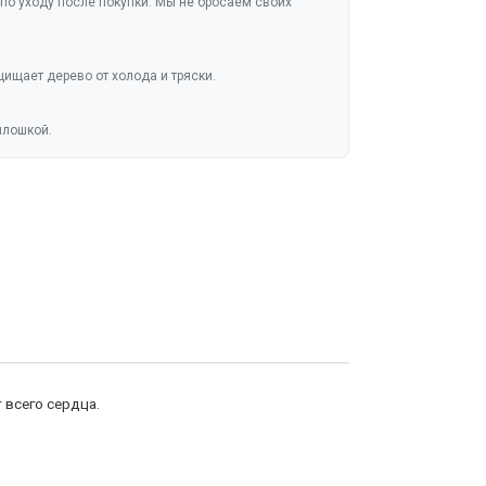
по уходу после покупки. Мы не бросаем своих
ищает дерево от холода и тряски.
плошкой.
 всего сердца.