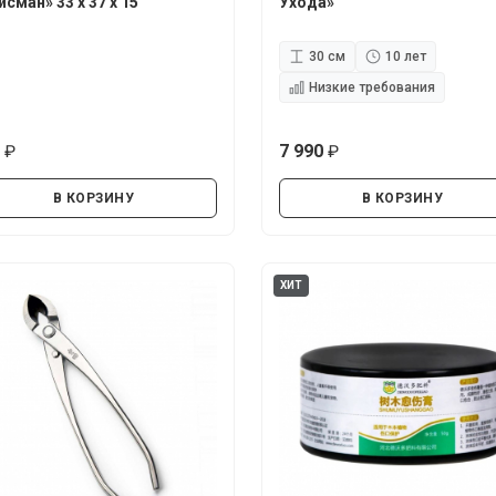
исман» 33 х 37 х 15
Ухода»
30 см
10 лет
Низкие требования
0
7 990
руб.
руб.
В КОРЗИНУ
В КОРЗИНУ
ХИТ