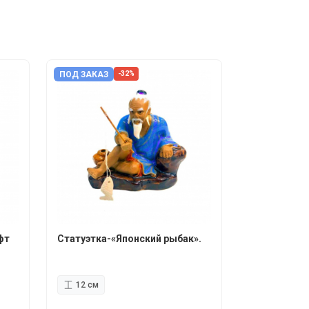
ПОД ЗАКАЗ
-32%
фт
Статуэтка-«Японский рыбак».
12 см