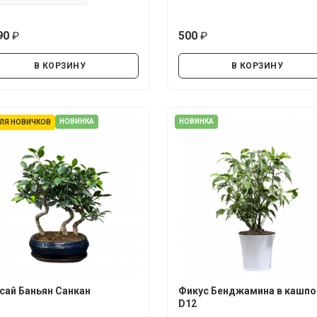
90
500
руб.
руб.
В КОРЗИНУ
В КОРЗИНУ
НОВИНКА
НОВИНКА
ЛЯ НОВИЧКОВ
сай Баньян Санкан
Фикус Бенджамина в кашпо
D12