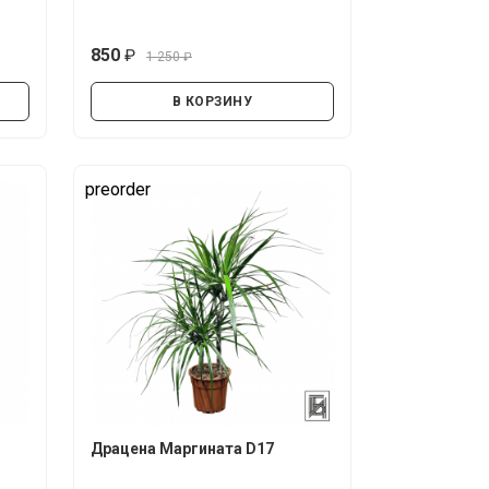
850
1 250
руб.
руб.
В КОРЗИНУ
preorder
Драцена Маргината D17