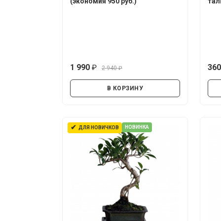
(экономия 950 руб.)
тал
1 990
36
2 940
руб.
руб.
В КОРЗИНУ
✔
НОВИНКА
ДЛЯ НОВИЧКОВ