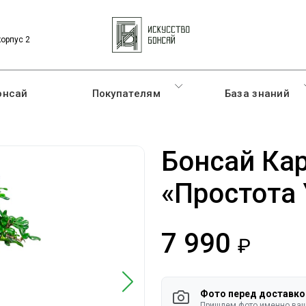
корпус 2
онсай
Покупателям
База знаний
Бонсай Ка
«Простота 
7 990
руб.
Фото перед доставко
Пришлем фото именно ваше