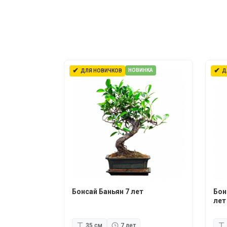
✔
✔
НОВИНКА
ДЛЯ НОВИЧКОВ
Д
Бонсай Баньян 7 лет
Бон
лет
35 см
7 лет