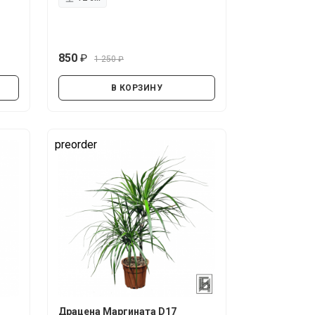
850
1 250
руб.
руб.
В КОРЗИНУ
preorder
Драцена Маргината D17