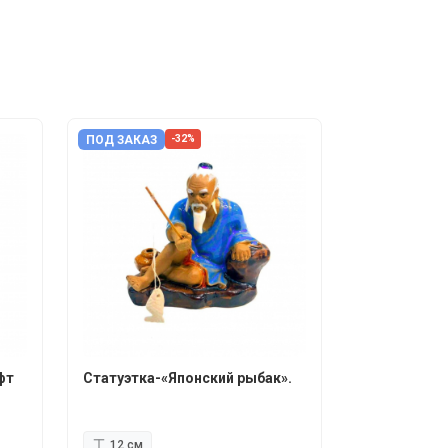
ПОД ЗАКАЗ
-32%
фт
Статуэтка-«Японский рыбак».
12 см