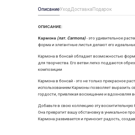
Описание
Уход
Доставка
Подарок
ОПИСАНИЕ:
Кармона
(лат. Carmona)
- это удивительное раст
форма и элегантные листья делают его идеальн
Кармона в бонсай обладает возможностью форм
для творчества. Его ветви легко поддаются обр
композиции
Кармона в бонсай - это не только прекрасное рас
использованием Кармоны позволяет выразить сво
гордости, привлекая восхищение и вдохновляя вс
Добавьте в свою коллекцию эту восхитительную 
Она превратит вашу обстановку в уникальное про
Кармона развивается и приносит радость, созд