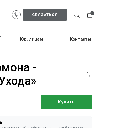
0
СВЯЗАТЬСЯ
Юр. лицам
Контакты
рмона -
Ухода»
Купить
й
го дерева в WhatsApp перед отправкой курьером.