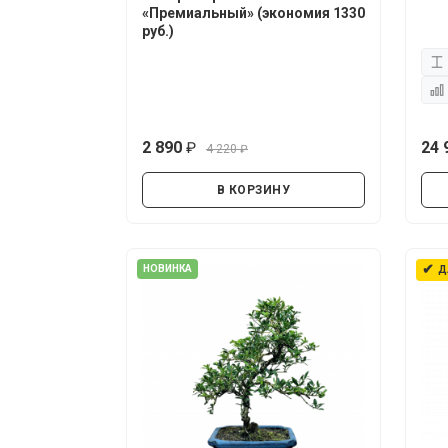
«Премиальный» (экономия 1330
руб.)
2 890
24 
4 220
руб.
руб.
В КОРЗИНУ
✔
НОВИНКА
Д