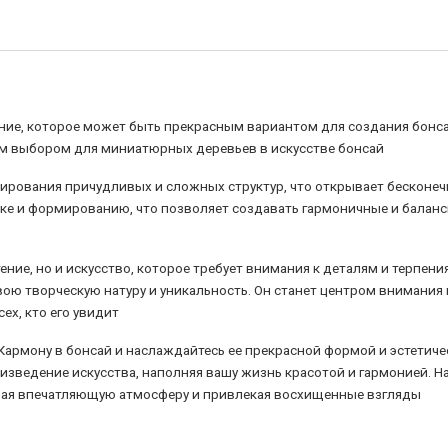
ение, которое может быть прекрасным вариантом для создания бонса
ым выбором для миниатюрных деревьев в искусстве бонсай
ирования причудливых и сложных структур, что открывает бесконе
езке и формированию, что позволяет создавать гармоничные и бала
тение, но и искусство, которое требует внимания к деталям и терпени
ю творческую натуру и уникальность. Он станет центром внимания
ех, кто его увидит
Кармону в бонсай и наслаждайтесь ее прекрасной формой и эстетич
изведение искусства, наполняя вашу жизнь красотой и гармонией. Н
авая впечатляющую атмосферу и привлекая восхищенные взгляды