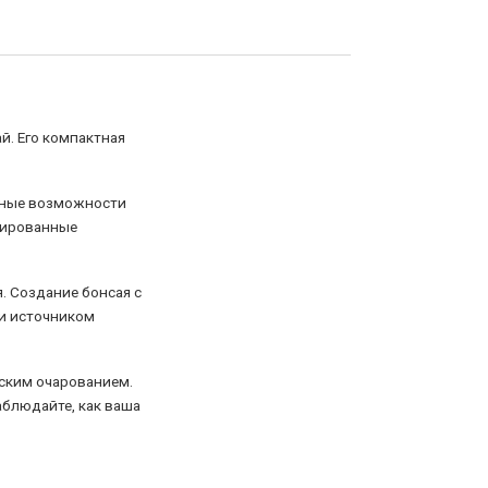
й. Его компактная
чные возможности
нсированные
я. Создание бонсая с
 и источником
еским очарованием.
аблюдайте, как ваша