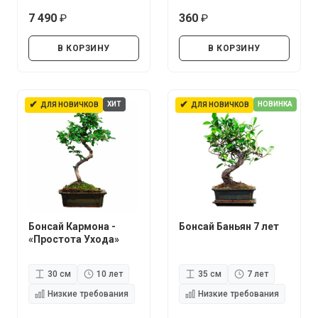
7 490
360
руб.
руб.
В КОРЗИНУ
В КОРЗИНУ
✔
✔
ХИТ
НОВИНКА
ДЛЯ НОВИЧКОВ
ДЛЯ НОВИЧКОВ
Бонсай Кармона -
Бонсай Баньян 7 лет
«Простота Ухода»
30 см
10 лет
35 см
7 лет
Низкие требования
Низкие требования