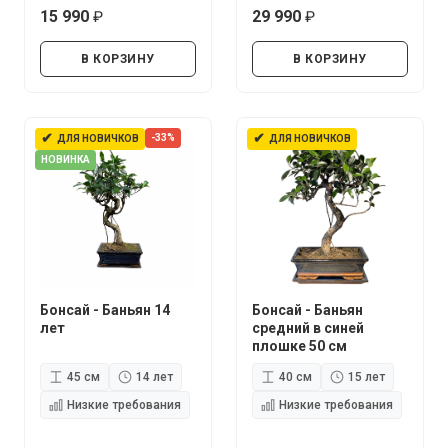
15 990
29 990
руб.
руб.
В КОРЗИНУ
В КОРЗИНУ
✔
✔
-33%
ДЛЯ НОВИЧКОВ
ДЛЯ НОВИЧКОВ
НОВИНКА
Бонсай - Баньян 14
Бонсай - Баньян
лет
средний в синей
плошке 50 см
45 см
14 лет
40 см
15 лет
Низкие требования
Низкие требования