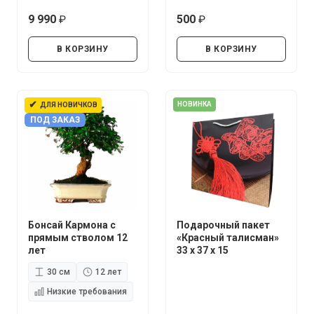
9 990
500
руб.
руб.
В КОРЗИНУ
В КОРЗИНУ
✔
НОВИНКА
ДЛЯ НОВИЧКОВ
ПОД ЗАКАЗ
Бонсай Кармона с
Подарочный пакет
прямым стволом 12
«Красный талисман»
лет
33 х 37 х 15
30 см
12 лет
Низкие требования