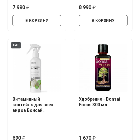
7 990
8 990
руб.
руб.
В КОРЗИНУ
В КОРЗИНУ
ХИТ
Витаминный
Удобрение - Bonsai
коктейль для всех
Focus 300 мл
видов Бонсай
UltraEffect Fresh Boost
250 мл (Спрей)
690
1 670