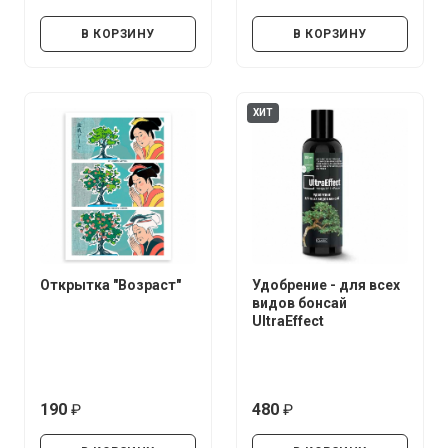
руб.
руб.
В КОРЗИНУ
В КОРЗИНУ
ХИТ
Открытка "Возраст"
Удобрение - для всех
видов бонсай
UltraEffect
190
480
руб.
руб.