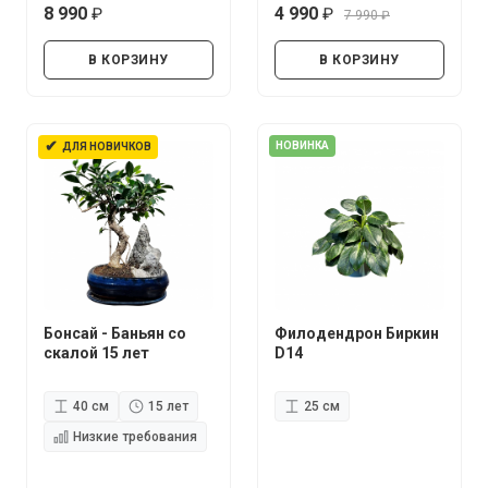
8 990
4 990
7 990
руб.
руб.
руб.
В КОРЗИНУ
В КОРЗИНУ
✔
НОВИНКА
ДЛЯ НОВИЧКОВ
Бонсай - Баньян со
Филодендрон Биркин
скалой 15 лет
D14
40 см
15 лет
25 см
Низкие требования