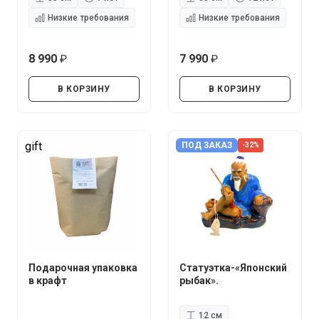
Низкие требования
Низкие требования
8 990
7 990
руб.
руб.
В КОРЗИНУ
В КОРЗИНУ
gift
ПОД ЗАКАЗ
-32%
Подарочная упаковка
Статуэтка-«Японский
в крафт
рыбак».
12 см