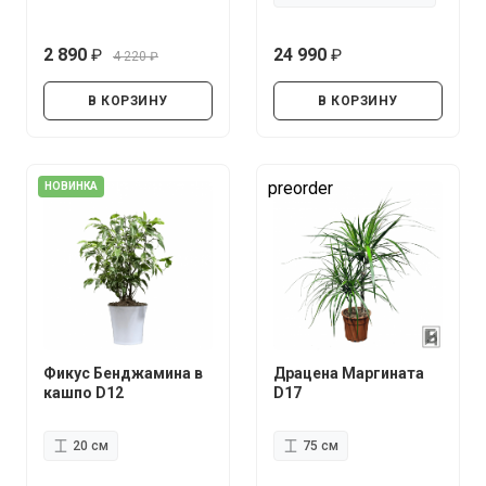
2 890
24 990
4 220
руб.
руб.
руб.
В КОРЗИНУ
В КОРЗИНУ
preorder
НОВИНКА
Фикус Бенджамина в
Драцена Маргината
кашпо D12
D17
20 см
75 см