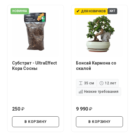
✔
НОВИНКА
ХИТ
ДЛЯ НОВИЧКОВ
Субстрат - UltraEffect
Бонсай Кармона со
Кора Сосны
скалой
35 см
12 лет
Низкие требования
250
9 990
руб.
руб.
В КОРЗИНУ
В КОРЗИНУ