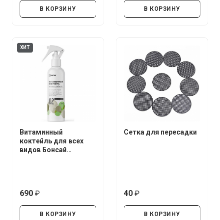
В КОРЗИНУ
В КОРЗИНУ
ХИТ
Витаминный
Сетка для пересадки
коктейль для всех
видов Бонсай
UltraEffect Fresh Boost
250 мл (Спрей)
690
40
руб.
руб.
В КОРЗИНУ
В КОРЗИНУ