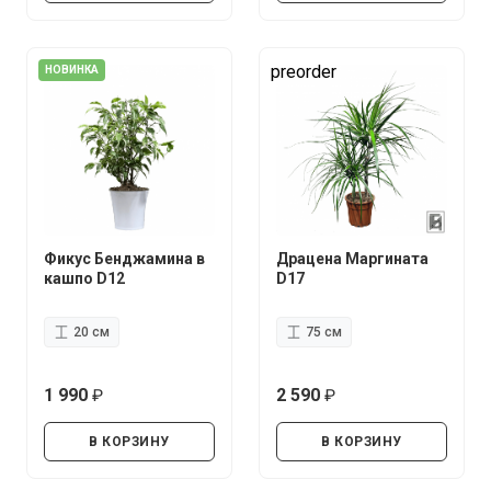
preorder
НОВИНКА
Фикус Бенджамина в
Драцена Маргината
кашпо D12
D17
20 см
75 см
1 990
2 590
руб.
руб.
В КОРЗИНУ
В КОРЗИНУ