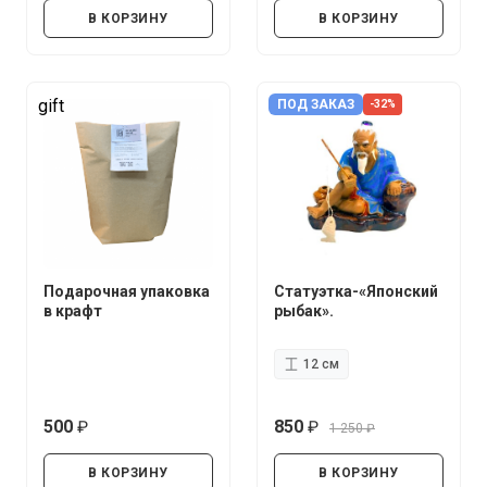
В КОРЗИНУ
В КОРЗИНУ
gift
ПОД ЗАКАЗ
-32%
Подарочная упаковка
Статуэтка-«Японский
в крафт
рыбак».
12 см
500
850
1 250
руб.
руб.
руб.
В КОРЗИНУ
В КОРЗИНУ