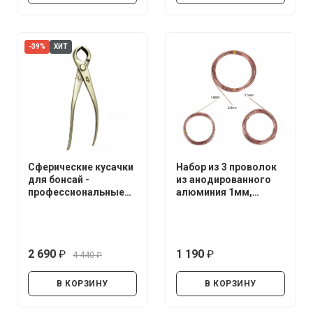
-39%
ХИТ
Сферические кусачки
Набор из 3 проволок
для бонсай -
из анодированного
профессиональные
алюминия 1мм,
(нержавеющая сталь)
1.5мм, 2мм.*5 метров
2 690
1 190
4 440
руб.
руб.
руб.
В КОРЗИНУ
В КОРЗИНУ