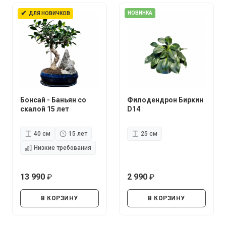
✔
НОВИНКА
ДЛЯ НОВИЧКОВ
Бонсай - Баньян со
Филодендрон Биркин
скалой 15 лет
D14
40 см
15 лет
25 см
Низкие требования
13 990
2 990
руб.
руб.
В КОРЗИНУ
В КОРЗИНУ