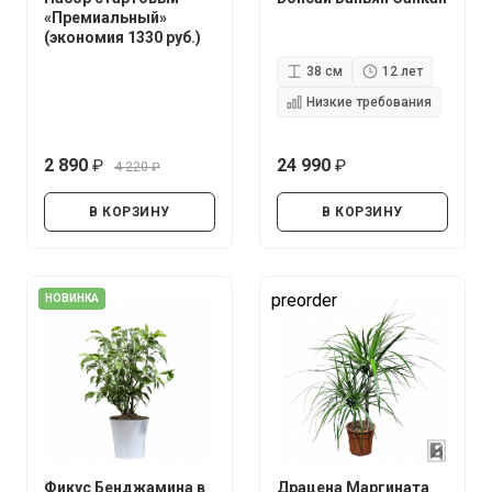
«Премиальный»
(экономия 1330 руб.)
38 см
12 лет
Низкие требования
2 890
24 990
4 220
руб.
руб.
руб.
В КОРЗИНУ
В КОРЗИНУ
preorder
НОВИНКА
Фикус Бенджамина в
Драцена Маргината