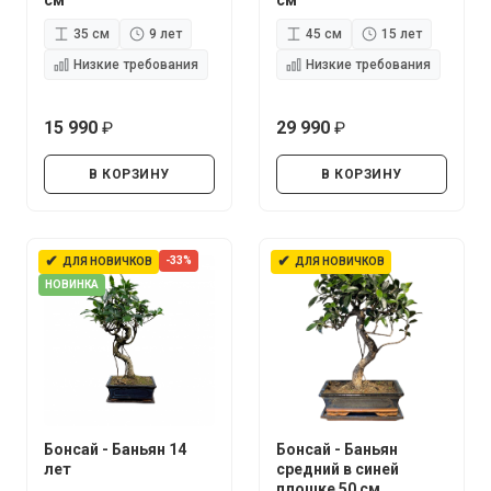
см
см
35 см
9 лет
45 см
15 лет
Низкие требования
Низкие требования
15 990
29 990
руб.
руб.
В КОРЗИНУ
В КОРЗИНУ
✔
✔
-33%
ДЛЯ НОВИЧКОВ
ДЛЯ НОВИЧКОВ
НОВИНКА
Бонсай - Баньян 14
Бонсай - Баньян
лет
средний в синей
плошке 50 см