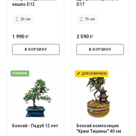
кашпо D12
D17
20 см
75 см
1 990
2 590
руб.
руб.
В КОРЗИНУ
В КОРЗИНУ
✔
НОВИНКА
ДЛЯ НОВИЧКОВ
Бонсай - Падуб 12 лет
Бонсай композиция
"Храм Тишины" 40 см