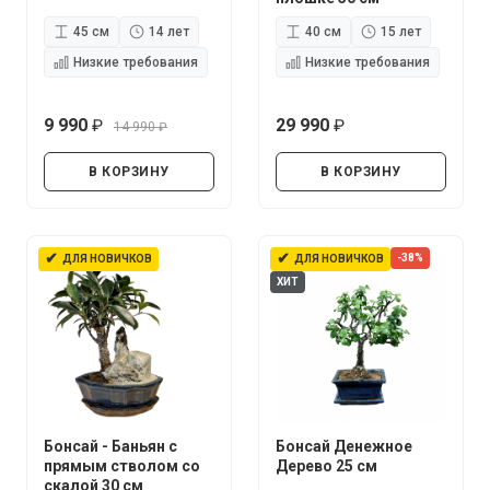
45 см
14 лет
40 см
15 лет
Низкие требования
Низкие требования
9 990
29 990
14 990
руб.
руб.
руб.
В КОРЗИНУ
В КОРЗИНУ
✔
✔
-38%
ДЛЯ НОВИЧКОВ
ДЛЯ НОВИЧКОВ
ХИТ
Бонсай - Баньян с
Бонсай Денежное
прямым стволом со
Дерево 25 см
скалой 30 см