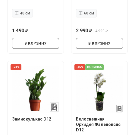
40 см
60 см
1 490
2 990
4 990
руб.
руб.
руб.
В КОРЗИНУ
В КОРЗИНУ
-24%
-45%
НОВИНКА
Замиокулькас D12
Белоснежная
Орхидея Фаленопсис
D12