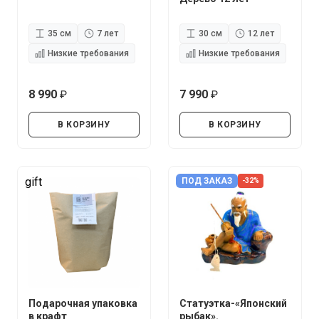
35 см
7 лет
30 см
12 лет
Низкие требования
Низкие требования
8 990
7 990
руб.
руб.
В КОРЗИНУ
В КОРЗИНУ
gift
ПОД ЗАКАЗ
-32%
Подарочная упаковка
Статуэтка-«Японский
в крафт
рыбак».