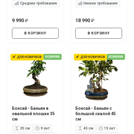
Средние требования
Низкие требования
9 990
18 990
руб.
руб.
В КОРЗИНУ
В КОРЗИНУ
✔
✔
НОВИНКА
НОВИНКА
ДЛЯ НОВИЧКОВ
ДЛЯ НОВИЧКОВ
Бонсай - Баньян в
Бонсай - Баньян с
овальной плошке 35
большой скалой 45
см
см
35 см
9 лет
45 см
15 лет