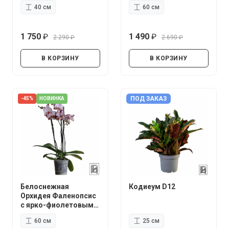
40 см
60 см
1 750
1 490
2 290
2 690
руб.
руб.
руб.
руб.
В КОРЗИНУ
В КОРЗИНУ
ПОД ЗАКАЗ
-45%
НОВИНКА
Белоснежная
Кодиеум D12
Орхидея Фаленопсис
с ярко-фиолетовыми
вкраплениями D12
60 см
25 см