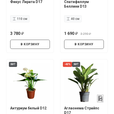
Фикус Лирата D17
Спатифиллум
Беллини D13
110 см
40 см
3 780
1 690
3 290
руб.
руб.
руб.
В КОРЗИНУ
В КОРЗИНУ
ХИТ
-40%
ХИТ
Антуриум белый D12
Аглаонема Страйпс
D17