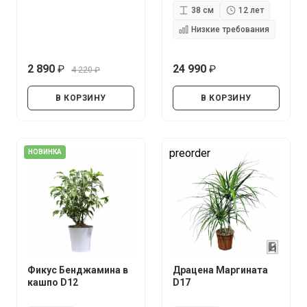
38 см
12 лет
Низкие требования
2 890
24 990
4 220
руб.
руб.
руб.
В КОРЗИНУ
В КОРЗИНУ
preorder
НОВИНКА
Фикус Бенджамина в
Драцена Маргината
кашпо D12
D17