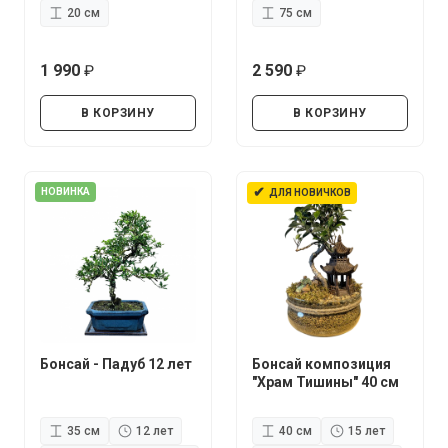
20 см
75 см
1 990
2 590
руб.
руб.
В КОРЗИНУ
В КОРЗИНУ
✔
НОВИНКА
ДЛЯ НОВИЧКОВ
Бонсай - Падуб 12 лет
Бонсай композиция
"Храм Тишины" 40 см
35 см
12 лет
40 см
15 лет