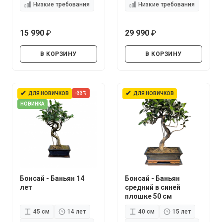
Низкие требования
Низкие требования
15 990
29 990
руб.
руб.
В КОРЗИНУ
В КОРЗИНУ
✔
✔
-33%
ДЛЯ НОВИЧКОВ
ДЛЯ НОВИЧКОВ
НОВИНКА
Бонсай - Баньян 14
Бонсай - Баньян
лет
средний в синей
плошке 50 см
45 см
14 лет
40 см
15 лет