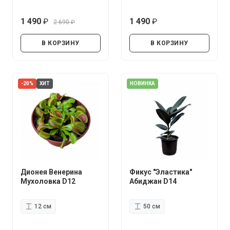
1 490
1 490
2 690
руб.
руб.
руб.
В КОРЗИНУ
В КОРЗИНУ
-20%
ХИТ
НОВИНКА
Дионея Венерина
Фикус "Эластика"
Мухоловка D12
Абиджан D14
12 см
50 см