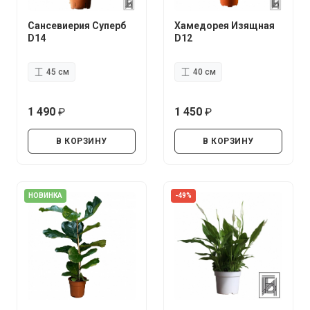
Сансевиерия Суперб
Хамедорея Изящная
D14
D12
45 см
40 см
1 490
1 450
руб.
руб.
В КОРЗИНУ
В КОРЗИНУ
НОВИНКА
-49%