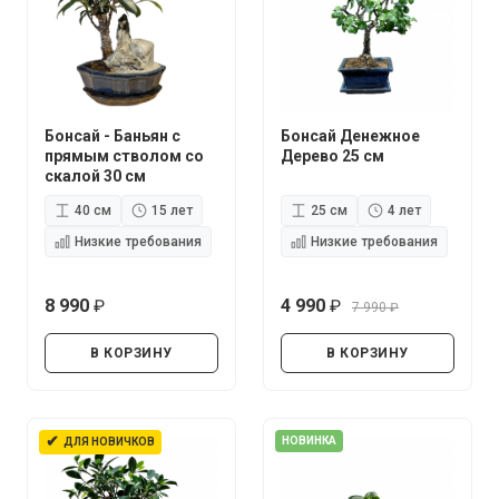
Бонсай - Баньян с
Бонсай Денежное
прямым стволом со
Дерево 25 см
скалой 30 см
40 см
15 лет
25 см
4 лет
Низкие требования
Низкие требования
8 990
4 990
7 990
руб.
руб.
руб.
В КОРЗИНУ
В КОРЗИНУ
✔
НОВИНКА
ДЛЯ НОВИЧКОВ