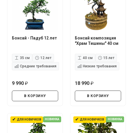
Бонсай - Падуб 12 лет
Бонсай композиция
"Храм Тишины" 40 см
35 см
12 лет
40 см
15 лет
Средние требования
Низкие требования
9 990
18 990
руб.
руб.
В КОРЗИНУ
В КОРЗИНУ
✔
✔
НОВИНКА
НОВИНКА
ДЛЯ НОВИЧКОВ
ДЛЯ НОВИЧКОВ