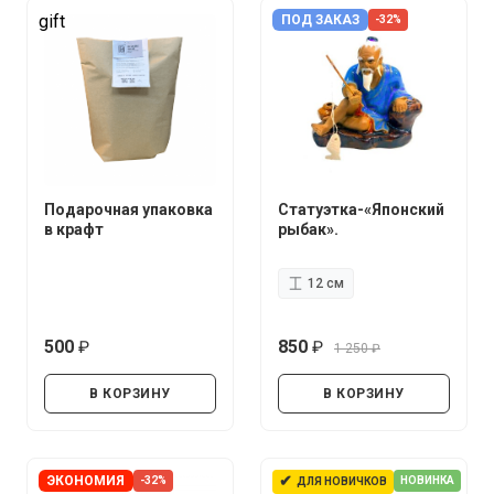
gift
ПОД ЗАКАЗ
-32%
Подарочная упаковка
Статуэтка-«Японский
в крафт
рыбак».
12 см
500
850
1 250
руб.
руб.
руб.
В КОРЗИНУ
В КОРЗИНУ
✔
ЭКОНОМИЯ
-32%
НОВИНКА
ДЛЯ НОВИЧКОВ