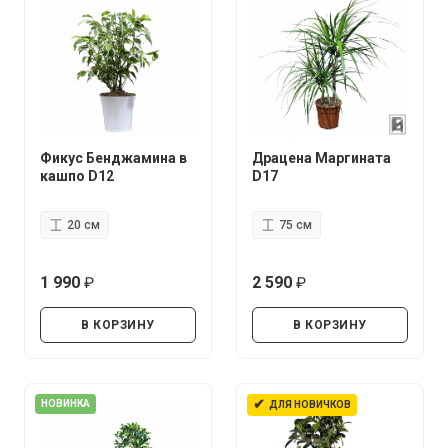
Фикус Бенджамина в
Драцена Маргината
кашпо D12
D17
20 см
75 см
1 990
2 590
руб.
руб.
В КОРЗИНУ
В КОРЗИНУ
✔
НОВИНКА
ДЛЯ НОВИЧКОВ