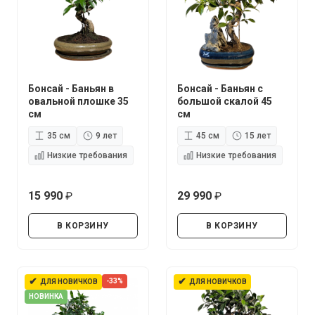
Бонсай - Баньян в
Бонсай - Баньян с
овальной плошке 35
большой скалой 45
см
см
35 см
9 лет
45 см
15 лет
Низкие требования
Низкие требования
15 990
29 990
руб.
руб.
В КОРЗИНУ
В КОРЗИНУ
✔
✔
-33%
ДЛЯ НОВИЧКОВ
ДЛЯ НОВИЧКОВ
НОВИНКА