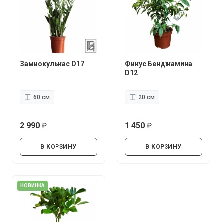
Замиокулькас D17
Фикус Бенджамина
D12
60 см
20 см
2 990
1 450
руб.
руб.
В КОРЗИНУ
В КОРЗИНУ
НОВИНКА