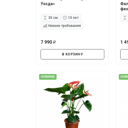
Ухода»
Фал
фио
D12
30 см
10 лет
Низкие требования
7 990
1 4
руб.
В КОРЗИНУ
НОВИНКА
НОВ