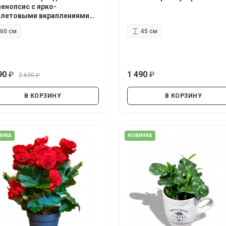
енопсис с ярко-
летовыми вкраплениями
60 см
45 см
90
1 490
2 690
руб.
руб.
руб.
В КОРЗИНУ
В КОРЗИНУ
ИНКА
НОВИНКА