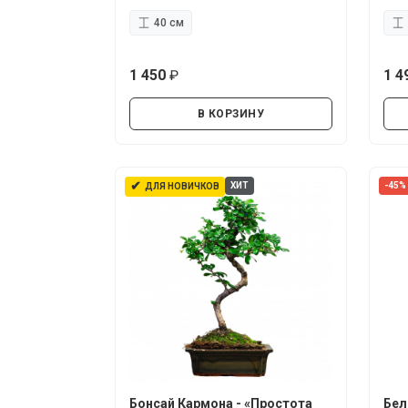
40 см
1 450
1 4
руб.
В КОРЗИНУ
✔
ХИТ
-45%
ДЛЯ НОВИЧКОВ
Бонсай Кармона - «Простота
Бел