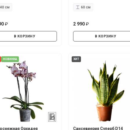
40 см
60 см
90
2 990
руб.
руб.
В КОРЗИНУ
В КОРЗИНУ
НОВИНКА
ХИТ
оснежная Орхидея
Сансевиерия Суперб D14