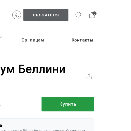
0
СВЯЗАТЬСЯ
Юр. лицам
Контакты
ум Беллини
Купить
руб.
й
го дерева в WhatsApp перед отправкой курьером.