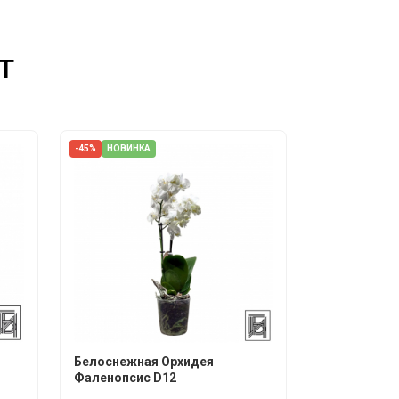
т
-45%
НОВИНКА
Белоснежная Орхидея
Фаленопсис D12