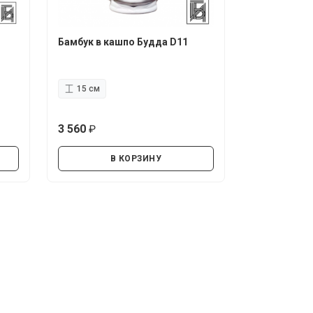
Бамбук в кашпо Будда D11
15 см
3 560
руб.
В КОРЗИНУ