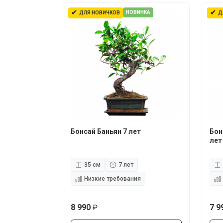
✔
✔
НОВИНКА
ДЛЯ НОВИЧКОВ
Д
Бонсай Баньян 7 лет
Бон
лет
35 см
7 лет
Низкие требования
8 990
7 9
руб.