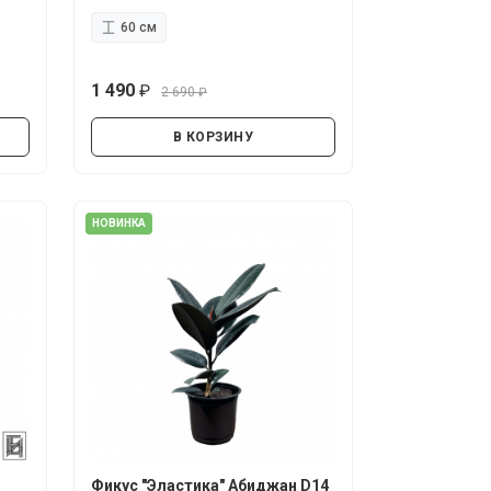
60 см
1 490
2 690
руб.
руб.
В КОРЗИНУ
НОВИНКА
Фикус "Эластика" Абиджан D14