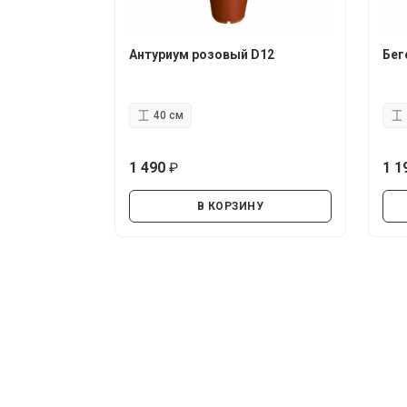
Антуриум розовый D12
Бег
40 см
1 490
1 1
руб.
В КОРЗИНУ