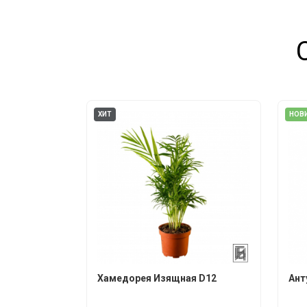
ХИТ
НОВ
Хамедорея Изящная D12
Ант