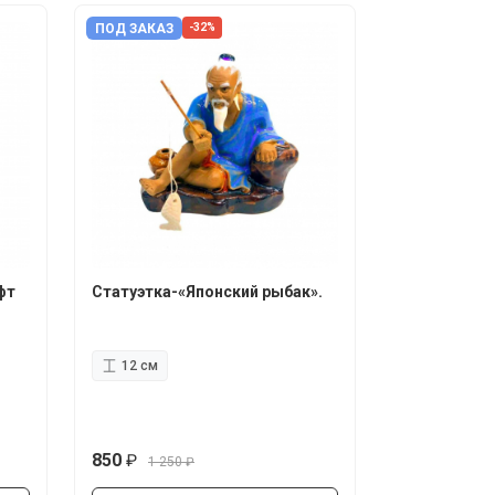
ПОД ЗАКАЗ
-32%
фт
Статуэтка-«Японский рыбак».
12 см
850
1 250
руб.
руб.