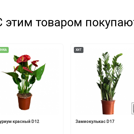
С этим товаром покупаю
ИНКА
ХИТ
уриум красный D12
Замиокулькас D17