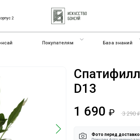
корпус 2
онсай
Покупателям
База знаний
Спатифилл
D13
1 690
3 290
руб.
Фото перед доставко
Пришлем фото именно ваше