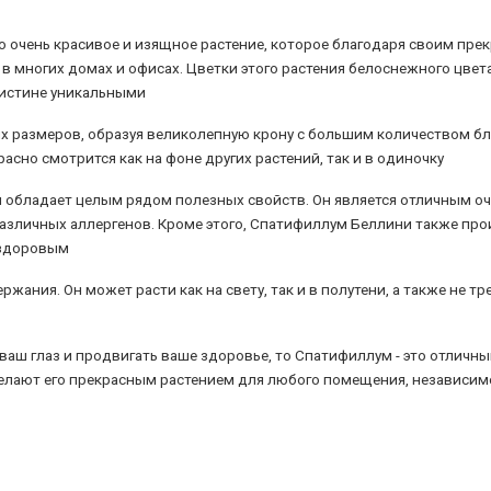
то очень красивое и изящное растение, которое благодаря своим пр
в многих домах и офисах. Цветки этого растения белоснежного цвет
оистине уникальными
 размеров, образуя великолепную крону с большим количеством б
асно смотрится как на фоне других растений, так и в одиночку
и обладает целым рядом полезных свойств. Он является отличным оч
различных аллергенов. Кроме этого, Спатифиллум Беллини также пр
 здоровым
ания. Он может расти как на свету, так и в полутени, а также не тр
ваш глаз и продвигать ваше здоровье, то Спатифиллум - это отличны
делают его прекрасным растением для любого помещения, независимо