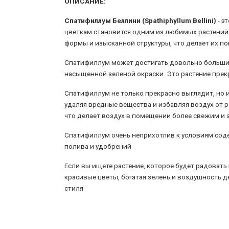
ОПИСАНИЕ:
Спатифиллум Беллини (Spathiphyllum Bellini)
- э
цветкам становится одним из любимых растений 
формы и изысканной структуры, что делает их п
Спатифиллум может достигать довольно больших
насыщенной зеленой окраски. Это растение прекр
Спатифиллум не только прекрасно выглядит, но 
удаляя вредные вещества и избавляя воздух от 
что делает воздух в помещении более свежим и
Спатифиллум очень неприхотлив к условиям содерж
полива и удобрений
Если вы ищете растение, которое будет радовать 
красивые цветы, богатая зелень и воздушность 
стиля