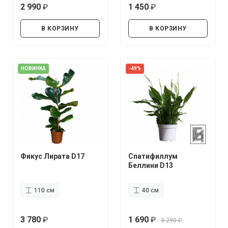
2 990
1 450
руб.
руб.
В КОРЗИНУ
В КОРЗИНУ
НОВИНКА
-49%
Фикус Лирата D17
Спатифиллум
Беллини D13
110 см
40 см
3 780
1 690
3 290
руб.