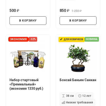
500
850
1 250
руб.
руб.
руб.
В КОРЗИНУ
В КОРЗИНУ
✔
ЭКОНОМИЯ
-32%
НОВИНКА
ДЛЯ НОВИЧКОВ
Набор стартовый
Бонсай Баньян Санкан
«Премиальный»
(экономия 1330 руб.)
38 см
12 лет
Низкие требования