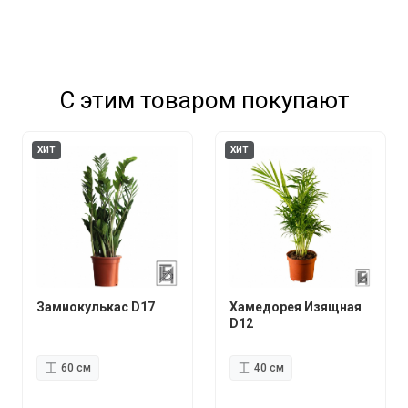
С этим товаром покупают
ХИТ
ХИТ
Замиокулькас D17
Хамедорея Изящная
D12
60 см
40 см