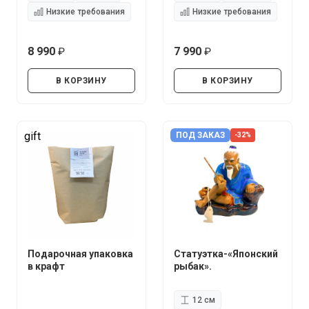
Низкие требования
Низкие требования
8 990
7 990
руб.
руб.
В КОРЗИНУ
В КОРЗИНУ
gift
ПОД ЗАКАЗ
-32%
Подарочная упаковка
Статуэтка-«Японский
в крафт
рыбак».
12 см