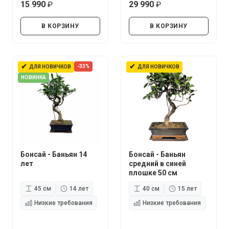
15 990
29 990
руб.
руб.
В КОРЗИНУ
В КОРЗИНУ
✔
✔
-33%
ДЛЯ НОВИЧКОВ
ДЛЯ НОВИЧКОВ
НОВИНКА
Бонсай - Баньян 14
Бонсай - Баньян
лет
средний в синей
плошке 50 см
45 см
14 лет
40 см
15 лет
Низкие требования
Низкие требования