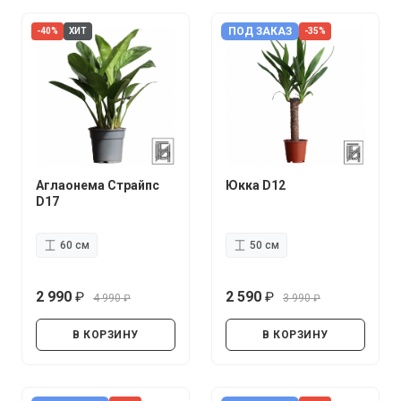
ПОД ЗАКАЗ
-40%
ХИТ
-35%
Аглаонема Страйпс
Юкка D12
D17
60 см
50 см
2 990
2 590
4 990
3 990
руб.
руб.
руб.
руб.
В КОРЗИНУ
В КОРЗИНУ