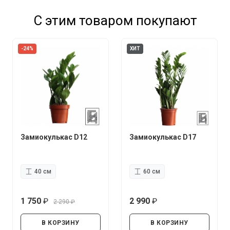
С этим товаром покупают
-24%
ХИТ
Замиокулькас D12
Замиокулькас D17
40 см
60 см
1 750
2 990
2 290
руб.
руб.
руб.
В КОРЗИНУ
В КОРЗИНУ