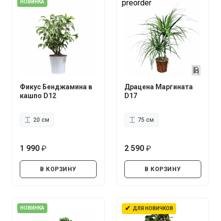
preorder
НОВИНКА
Фикус Бенджамина в
Драцена Маргината
кашпо D12
D17
20 см
75 см
1 990
2 590
руб.
руб.
В КОРЗИНУ
В КОРЗИНУ
✔
НОВИНКА
ДЛЯ НОВИЧКОВ