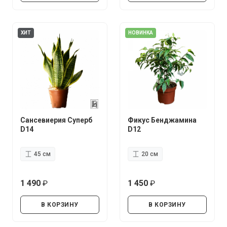
ХИТ
НОВИНКА
Сансевиерия Суперб
Фикус Бенджамина
D14
D12
45 см
20 см
1 490
1 450
руб.
руб.
В КОРЗИНУ
В КОРЗИНУ