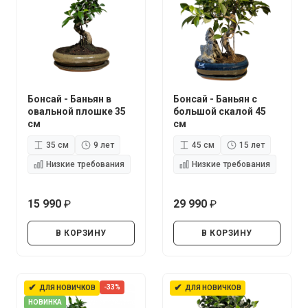
Бонсай - Баньян в
Бонсай - Баньян с
овальной плошке 35
большой скалой 45
см
см
35 см
9 лет
45 см
15 лет
Низкие требования
Низкие требования
15 990
29 990
руб.
руб.
В КОРЗИНУ
В КОРЗИНУ
✔
✔
-33%
ДЛЯ НОВИЧКОВ
ДЛЯ НОВИЧКОВ
НОВИНКА