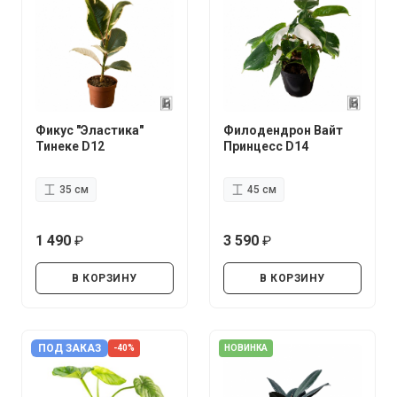
Фикус "Эластика"
Филодендрон Вайт
Тинеке D12
Принцесс D14
35 см
45 см
1 490
3 590
руб.
руб.
В КОРЗИНУ
В КОРЗИНУ
ПОД ЗАКАЗ
-40%
НОВИНКА