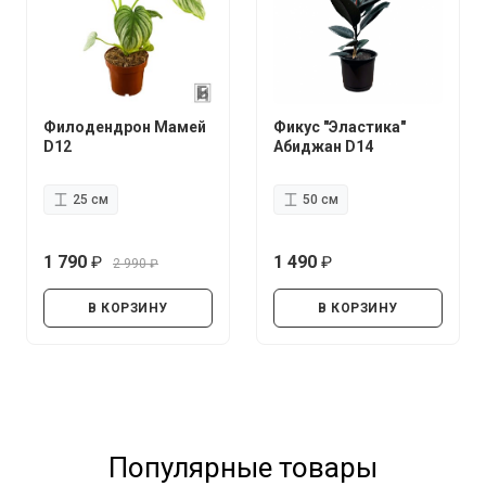
Филодендрон Мамей
Фикус "Эластика"
D12
Абиджан D14
25 см
50 см
1 790
1 490
2 990
руб.
руб.
руб.
В КОРЗИНУ
В КОРЗИНУ
Популярные товары