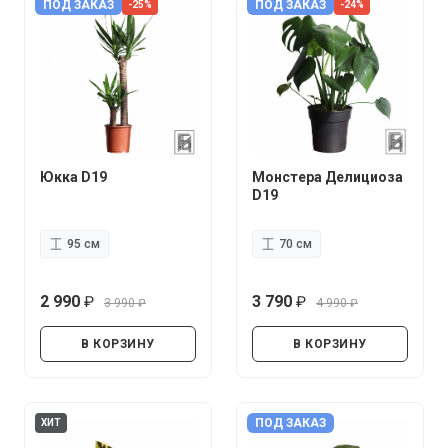
ПОД ЗАКАЗ
ПОД ЗАКАЗ
-25%
-24%
Юкка D19
Монстера Делициоза
D19
95 см
70 см
2 990
3 790
3 990
4 990
руб.
руб.
руб.
руб.
В КОРЗИНУ
В КОРЗИНУ
ПОД ЗАКАЗ
ХИТ