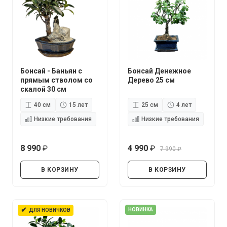
Бонсай - Баньян с
Бонсай Денежное
прямым стволом со
Дерево 25 см
скалой 30 см
40 см
15 лет
25 см
4 лет
Низкие требования
Низкие требования
8 990
4 990
7 990
руб.
руб.
руб.
В КОРЗИНУ
В КОРЗИНУ
✔
НОВИНКА
ДЛЯ НОВИЧКОВ