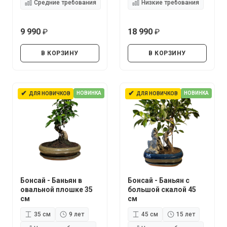
Средние требования
Низкие требования
9 990
18 990
руб.
руб.
В КОРЗИНУ
В КОРЗИНУ
✔
✔
НОВИНКА
НОВИНКА
ДЛЯ НОВИЧКОВ
ДЛЯ НОВИЧКОВ
Бонсай - Баньян в
Бонсай - Баньян с
овальной плошке 35
большой скалой 45
см
см
35 см
9 лет
45 см
15 лет