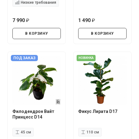
Низкие требования
7 990
1 490
руб.
руб.
В КОРЗИНУ
В КОРЗИНУ
ПОД ЗАКАЗ
НОВИНКА
Филодендрон Вайт
Фикус Лирата D17
Принцесс D14
45 см
110 см