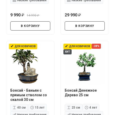
Низкие требования
Низкие требования
9 990
29 990
14 990
руб.
руб.
руб.
В КОРЗИНУ
В КОРЗИНУ
✔
✔
-38%
ДЛЯ НОВИЧКОВ
ДЛЯ НОВИЧКОВ
ХИТ
Бонсай - Баньян с
Бонсай Денежное
прямым стволом со
Дерево 25 см
скалой 30 см
40 см
15 лет
25 см
4 лет
Низкие требования
Низкие требования