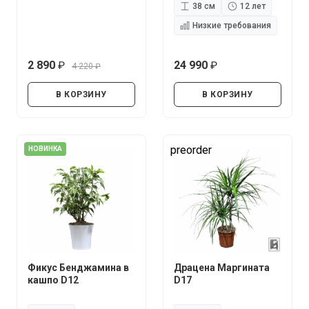
38 см
12 лет
Низкие требования
2 890
24 990
4 220
руб.
руб.
руб.
В КОРЗИНУ
В КОРЗИНУ
preorder
НОВИНКА
Фикус Бенджамина в
Драцена Маргината
кашпо D12
D17