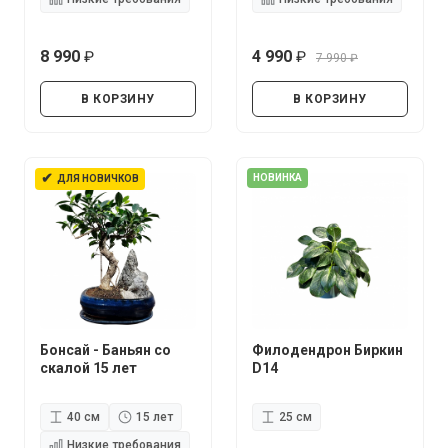
8 990
4 990
7 990
руб.
руб.
руб.
В КОРЗИНУ
В КОРЗИНУ
✔
НОВИНКА
ДЛЯ НОВИЧКОВ
Бонсай - Баньян со
Филодендрон Биркин
скалой 15 лет
D14
40 см
15 лет
25 см
Низкие требования