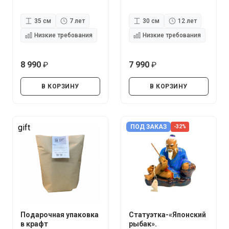
35 см
7 лет
30 см
12 лет
Низкие требования
Низкие требования
8 990
7 990
руб.
руб.
В КОРЗИНУ
В КОРЗИНУ
gift
ПОД ЗАКАЗ
-32%
Подарочная упаковка
Статуэтка-«Японский
в крафт
рыбак».