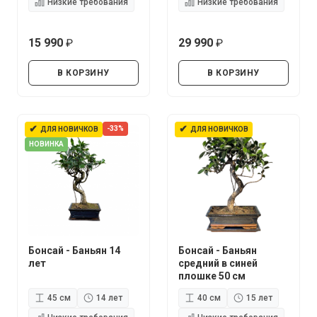
Низкие требования
Низкие требования
15 990
29 990
руб.
руб.
В КОРЗИНУ
В КОРЗИНУ
✔
✔
-33%
ДЛЯ НОВИЧКОВ
ДЛЯ НОВИЧКОВ
НОВИНКА
Бонсай - Баньян 14
Бонсай - Баньян
лет
средний в синей
плошке 50 см
45 см
14 лет
40 см
15 лет