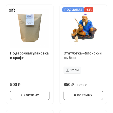
gift
ПОД ЗАКАЗ
-32%
Подарочная упаковка
Статуэтка-«Японский
в крафт
рыбак».
12 см
500
850
1 250
руб.
руб.
руб.
В КОРЗИНУ
В КОРЗИНУ