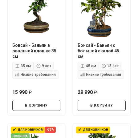
Бонсай - Баньян в
Бонсай - Баньян с
овальной плошке 35
большой скалой 45
см
см
35 см
9 лет
45 см
15 лет
Низкие требования
Низкие требования
15 990
29 990
руб.
руб.
В КОРЗИНУ
В КОРЗИНУ
✔
✔
-33%
ДЛЯ НОВИЧКОВ
ДЛЯ НОВИЧКОВ
НОВИНКА