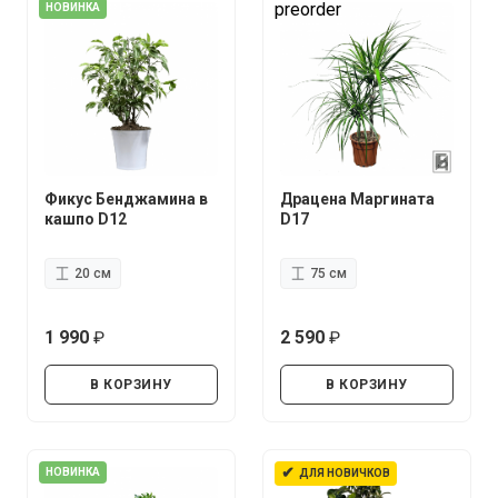
preorder
НОВИНКА
Фикус Бенджамина в
Драцена Маргината
кашпо D12
D17
20 см
75 см
1 990
2 590
руб.
руб.
В КОРЗИНУ
В КОРЗИНУ
✔
НОВИНКА
ДЛЯ НОВИЧКОВ