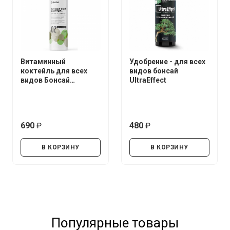
Витаминный
Удобрение - для всех
коктейль для всех
видов бонсай
видов Бонсай
UltraEffect
UltraEffect Fresh Boost
250 мл (Спрей)
690
480
руб.
руб.
В КОРЗИНУ
В КОРЗИНУ
Популярные товары