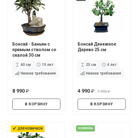
Бонсай - Баньян с
Бонсай Денежное
прямым стволом со
Дерево 25 см
скалой 30 см
40 см
15 лет
25 см
4 лет
Низкие требования
Низкие требования
8 990
4 990
7 990
руб.
руб.
руб.
В КОРЗИНУ
В КОРЗИНУ
✔
НОВИНКА
ДЛЯ НОВИЧКОВ