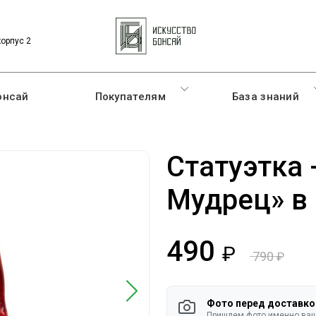
корпус 2
онсай
Покупателям
База знаний
Статуэтка 
Мудрец» в
490
790
руб.
руб.
Фото перед доставко
Пришлем фото именно ваше