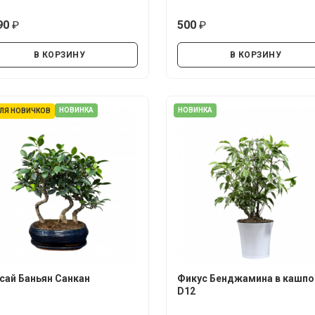
90
500
руб.
руб.
В КОРЗИНУ
В КОРЗИНУ
НОВИНКА
НОВИНКА
ЛЯ НОВИЧКОВ
сай Баньян Санкан
Фикус Бенджамина в кашпо
D12