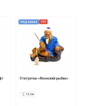
ПОД ЗАКАЗ
-32%
фт
Статуэтка-«Японский рыбак».
12 см