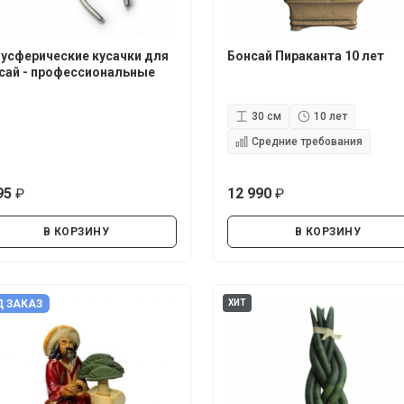
усферические кусачки для
Бонсай Пираканта 10 лет
сай - профессиональные
30 см
10 лет
Средние требования
95
12 990
руб.
руб.
В КОРЗИНУ
В КОРЗИНУ
 ЗАКАЗ
ХИТ