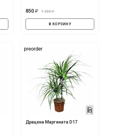
850
1 250
руб.
руб.
В КОРЗИНУ
preorder
Драцена Маргината D17