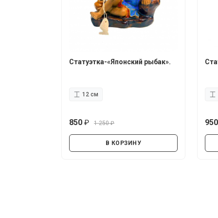
Статуэтка-«Японский рыбак».
Ста
12 см
850
95
1 250
руб.
руб.
В КОРЗИНУ