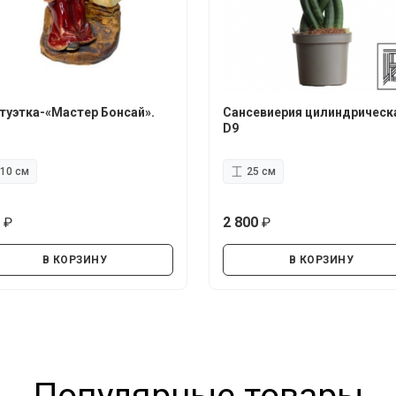
туэтка-«Мастер Бонсай».
Сансевиерия цилиндрическ
D9
10 см
25 см
0
2 800
руб.
руб.
В КОРЗИНУ
В КОРЗИНУ