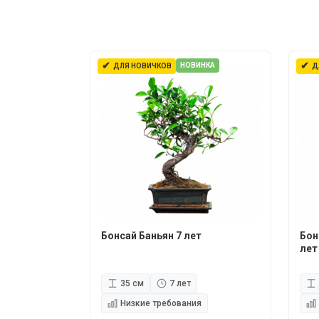
✔
✔
НОВИНКА
ДЛЯ НОВИЧКОВ
Д
Бонсай Баньян 7 лет
Бон
лет
35 см
7 лет
Низкие требования