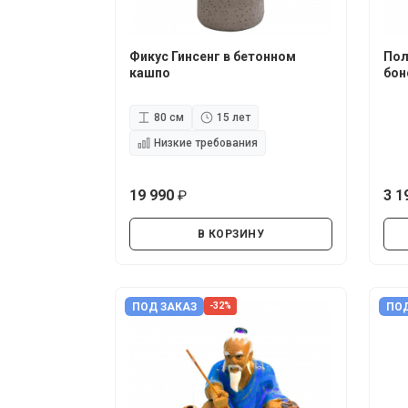
Фикус Гинсенг в бетонном
Пол
кашпо
бон
80 см
15 лет
Низкие требования
19 990
3 1
руб.
В КОРЗИНУ
ПОД ЗАКАЗ
ПОД
-32%