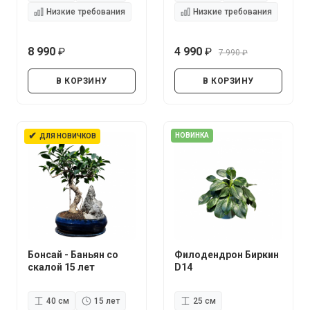
Низкие требования
Низкие требования
8 990
4 990
7 990
руб.
руб.
руб.
В КОРЗИНУ
В КОРЗИНУ
✔
НОВИНКА
ДЛЯ НОВИЧКОВ
Бонсай - Баньян со
Филодендрон Биркин
скалой 15 лет
D14
40 см
15 лет
25 см