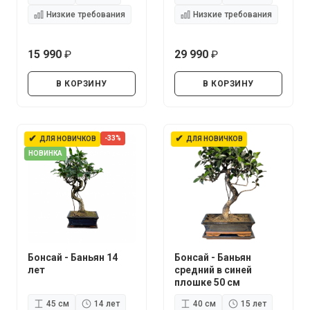
Низкие требования
Низкие требования
15 990
29 990
руб.
руб.
В КОРЗИНУ
В КОРЗИНУ
✔
✔
-33%
ДЛЯ НОВИЧКОВ
ДЛЯ НОВИЧКОВ
НОВИНКА
Бонсай - Баньян 14
Бонсай - Баньян
лет
средний в синей
плошке 50 см
45 см
14 лет
40 см
15 лет