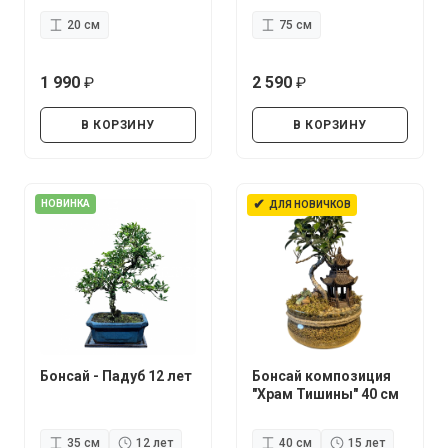
20 см
75 см
1 990
2 590
руб.
руб.
В КОРЗИНУ
В КОРЗИНУ
✔
НОВИНКА
ДЛЯ НОВИЧКОВ
Бонсай - Падуб 12 лет
Бонсай композиция
"Храм Тишины" 40 см
35 см
12 лет
40 см
15 лет