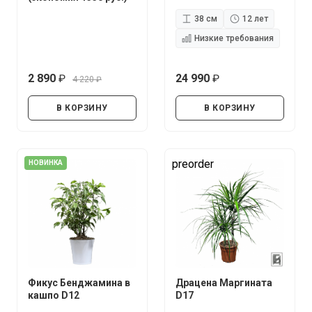
38 см
12 лет
Низкие требования
2 890
24 990
4 220
руб.
руб.
руб.
В КОРЗИНУ
В КОРЗИНУ
preorder
НОВИНКА
Фикус Бенджамина в
Драцена Маргината
кашпо D12
D17