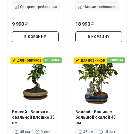
Средние требования
Низкие требования
9 990
18 990
руб.
руб.
В КОРЗИНУ
В КОРЗИНУ
✔
✔
НОВИНКА
НОВИНКА
ДЛЯ НОВИЧКОВ
ДЛЯ НОВИЧКОВ
Бонсай - Баньян в
Бонсай - Баньян с
овальной плошке 35
большой скалой 45
см
см
35 см
9 лет
45 см
15 лет