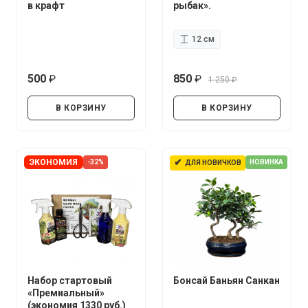
в крафт
рыбак».
12 см
500
850
1 250
руб.
руб.
руб.
В КОРЗИНУ
В КОРЗИНУ
✔
ЭКОНОМИЯ
-32%
НОВИНКА
ДЛЯ НОВИЧКОВ
Набор стартовый
Бонсай Баньян Санкан
«Премиальный»
(экономия 1330 руб.)