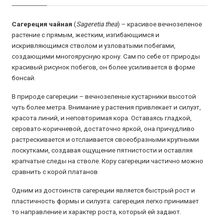
Сагереция чайная
(
Sageretia thea
) – красивое вечнозеленое
растение с прямым, жестким, изгибающимся и
искривляющимся стволом и узловатыми побегами,
создающими многоярусную крону. Сам по себе от природы
красивый рисунок побегов, он более усиливается в форме
бонсай.
В природе сагереции – вечнозеленые кустарники высотой
чуть более метра. Внимание у растения привлекает и силуэт,
красота линий, и неповторимая кора. Оставаясь гладкой,
серовато-коричневой, достаточно яркой, она причудливо
растрескивается и отслаивается своеобразными крупными
лоскутками, создавая ощущение пятнистости и оставляя
крапчатые следы на стволе. Кору сагереции частично можно
сравнить с корой платанов
Одним из достоинств сагереции является быстрый рост и
пластичность формы и силуэта: сагереция легко принимает
то направление и характер роста, который ей задают.