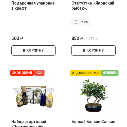
Подарочная упаковка
Статуэтка-«Японский
в крафт
рыбак».
12 см
500
850
1 250
руб.
руб.
руб.
В КОРЗИНУ
В КОРЗИНУ
✔
ЭКОНОМИЯ
-32%
НОВИНКА
ДЛЯ НОВИЧКОВ
Набор стартовый
Бонсай Баньян Санкан
«Премиальный»