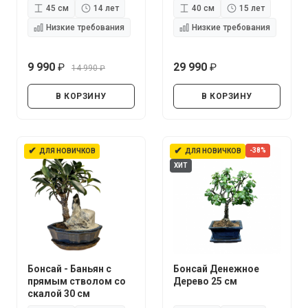
45 см
14 лет
40 см
15 лет
Низкие требования
Низкие требования
9 990
29 990
14 990
руб.
руб.
руб.
В КОРЗИНУ
В КОРЗИНУ
✔
✔
-38%
ДЛЯ НОВИЧКОВ
ДЛЯ НОВИЧКОВ
ХИТ
Бонсай - Баньян с
Бонсай Денежное
прямым стволом со
Дерево 25 см
скалой 30 см