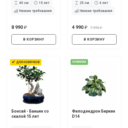
40 см
15 лет
25 см
4 лет
Низкие требования
Низкие требования
8 990
4 990
7 990
руб.
руб.
руб.
В КОРЗИНУ
В КОРЗИНУ
✔
НОВИНКА
ДЛЯ НОВИЧКОВ
Бонсай - Баньян со
Филодендрон Биркин
скалой 15 лет
D14