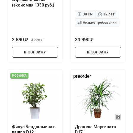
(экономия 1330 руб.)
38 см
12 лет
Низкие требования
2 890
24 990
4 220
руб.
руб.
руб.
В КОРЗИНУ
В КОРЗИНУ
preorder
НОВИНКА
Фикус Бенджамина в
Драцена Маргината
кашпо D12
D17