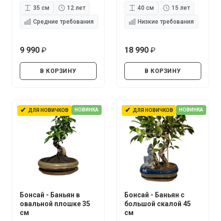
35 см
12 лет
40 см
15 лет
Средние требования
Низкие требования
9 990
18 990
руб.
руб.
В КОРЗИНУ
В КОРЗИНУ
✔
✔
НОВИНКА
НОВИНКА
ДЛЯ НОВИЧКОВ
ДЛЯ НОВИЧКОВ
Бонсай - Баньян в
Бонсай - Баньян с
овальной плошке 35
большой скалой 45
см
см