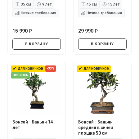
35 см
9 лет
45 см
15 лет
Низкие требования
Низкие требования
15 990
29 990
руб.
руб.
В КОРЗИНУ
В КОРЗИНУ
✔
✔
-33%
ДЛЯ НОВИЧКОВ
ДЛЯ НОВИЧКОВ
НОВИНКА
Бонсай - Баньян 14
Бонсай - Баньян
лет
средний в синей
плошке 50 см