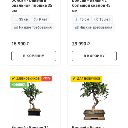
Бонсай - Баньян в
Бонсай - Баньян с
овальной плошке 35
большой скалой 45
см
см
35 см
9 лет
45 см
15 лет
Низкие требования
Низкие требования
15 990
29 990
руб.
руб.
В КОРЗИНУ
В КОРЗИНУ
✔
✔
-33%
ДЛЯ НОВИЧКОВ
ДЛЯ НОВИЧКОВ
НОВИНКА
Бонсай - Баньян 14
Бонсай - Баньян