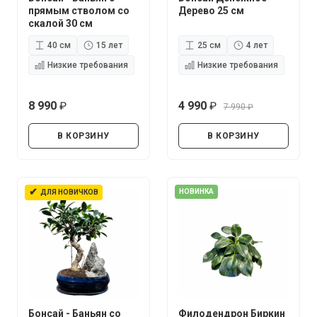
прямым стволом со
Дерево 25 см
скалой 30 см
40 см
15 лет
25 см
4 лет
Низкие требования
Низкие требования
8 990
4 990
7 990
руб.
руб.
руб.
В КОРЗИНУ
В КОРЗИНУ
✔
НОВИНКА
ДЛЯ НОВИЧКОВ
Бонсай - Баньян со
Филодендрон Биркин