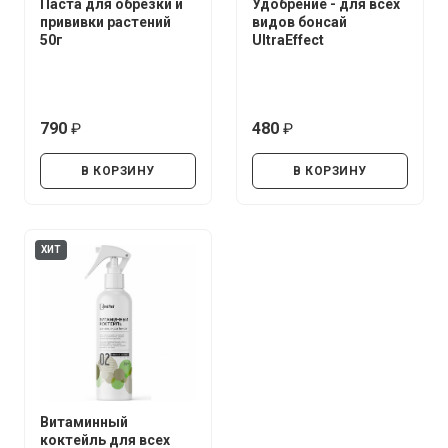
Паста для обрезки и
Удобрение - для всех
прививки растений
видов бонсай
50г
UltraEffect
790
480
руб.
руб.
В КОРЗИНУ
В КОРЗИНУ
ХИТ
Витаминный
коктейль для всех