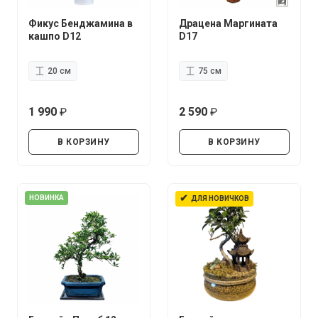
Фикус Бенджамина в
Драцена Маргината
кашпо D12
D17
20 см
75 см
1 990
2 590
руб.
руб.
В КОРЗИНУ
В КОРЗИНУ
✔
НОВИНКА
ДЛЯ НОВИЧКОВ