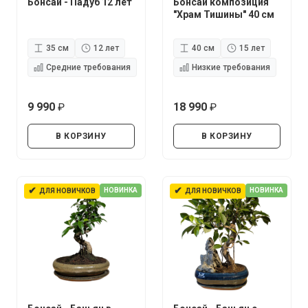
Бонсай - Падуб 12 лет
Бонсай композиция
"Храм Тишины" 40 см
35 см
12 лет
40 см
15 лет
Средние требования
Низкие требования
9 990
18 990
руб.
руб.
В КОРЗИНУ
В КОРЗИНУ
✔
✔
НОВИНКА
НОВИНКА
ДЛЯ НОВИЧКОВ
ДЛЯ НОВИЧКОВ