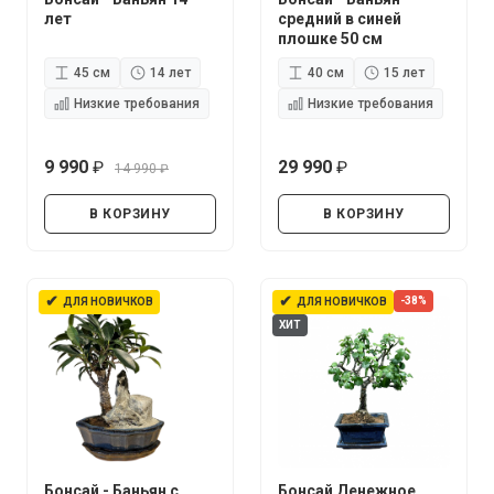
лет
средний в синей
плошке 50 см
45 см
14 лет
40 см
15 лет
Низкие требования
Низкие требования
9 990
29 990
14 990
руб.
руб.
руб.
В КОРЗИНУ
В КОРЗИНУ
✔
✔
-38%
ДЛЯ НОВИЧКОВ
ДЛЯ НОВИЧКОВ
ХИТ
Бонсай - Баньян с
Бонсай Денежное