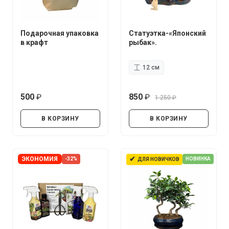
Подарочная упаковка
Статуэтка-«Японский
в крафт
рыбак».
12 см
500
850
1 250
руб.
руб.
руб.
В КОРЗИНУ
В КОРЗИНУ
✔
ЭКОНОМИЯ
-32%
НОВИНКА
ДЛЯ НОВИЧКОВ