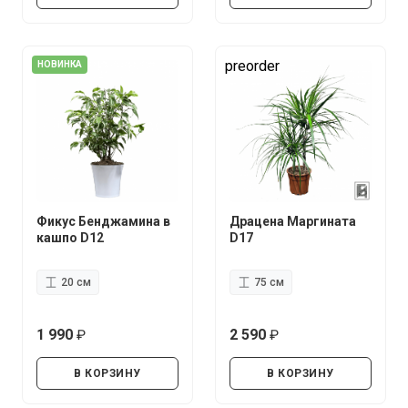
preorder
НОВИНКА
Фикус Бенджамина в
Драцена Маргината
кашпо D12
D17
20 см
75 см
1 990
2 590
руб.
руб.
В КОРЗИНУ
В КОРЗИНУ