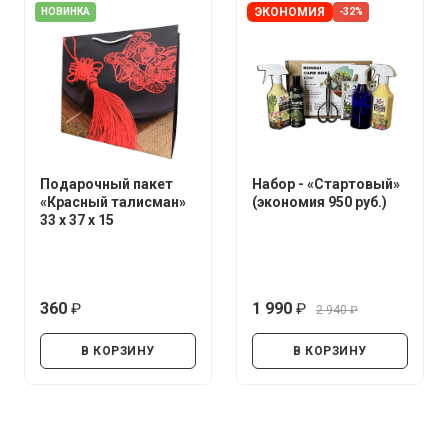
ЭКОНОМИЯ
НОВИНКА
-32%
Подарочный пакет
Набор - «Стартовый»
«Красный талисман»
(экономия 950 руб.)
33 х 37 х 15
360
1 990
2 940
руб.
руб.
руб.
В КОРЗИНУ
В КОРЗИНУ