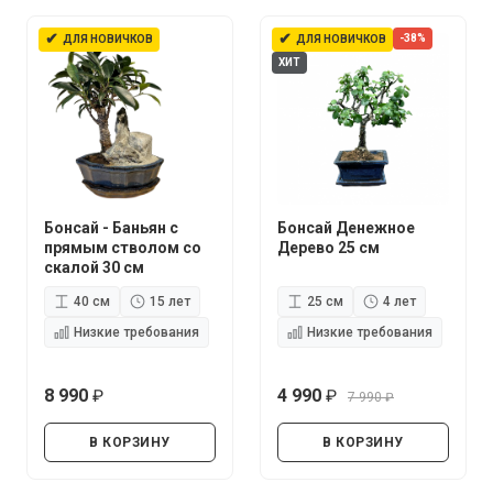
✔
✔
-38%
ДЛЯ НОВИЧКОВ
ДЛЯ НОВИЧКОВ
ХИТ
Бонсай - Баньян с
Бонсай Денежное
прямым стволом со
Дерево 25 см
скалой 30 см
40 см
15 лет
25 см
4 лет
Низкие требования
Низкие требования
8 990
4 990
7 990
руб.
руб.
руб.
В КОРЗИНУ
В КОРЗИНУ