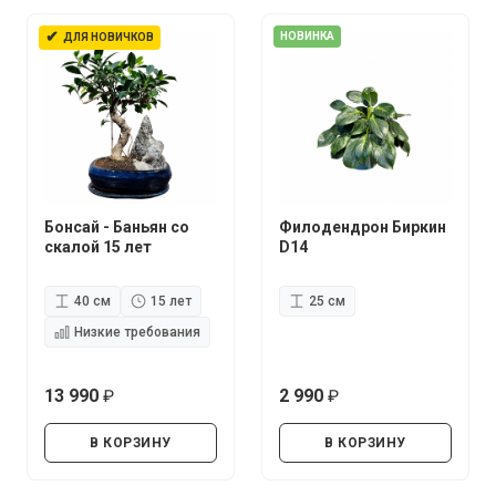
✔
НОВИНКА
ДЛЯ НОВИЧКОВ
Бонсай - Баньян со
Филодендрон Биркин
скалой 15 лет
D14
40 см
15 лет
25 см
Низкие требования
13 990
2 990
руб.
руб.
В КОРЗИНУ
В КОРЗИНУ