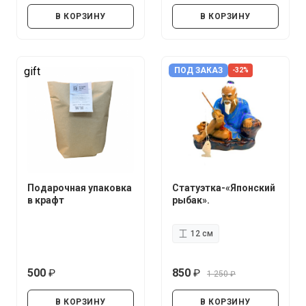
В КОРЗИНУ
В КОРЗИНУ
gift
ПОД ЗАКАЗ
-32%
Подарочная упаковка
Статуэтка-«Японский
в крафт
рыбак».
12 см
500
850
1 250
руб.
руб.
руб.
В КОРЗИНУ
В КОРЗИНУ