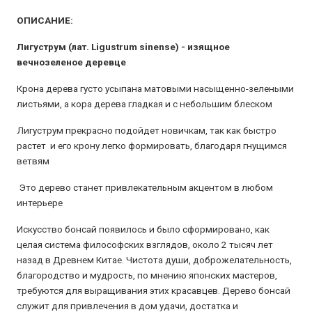
ОПИСАНИЕ:
Лигуструм (лат. Ligustrum sinense) - изящное
вечнозеленое деревце
Крона дерева густо усыпана матовыми насыщенно-зелеными
листьями, а кора дерева гладкая и с небольшим блеском
Лигуструм прекрасно подойдет новичкам, так как быстро
растет и его крону легко формировать, благодаря гнущимся
ветвям
Это дерево станет привлекательным акцентом в любом
интерьере
Искусство бонсай появилось и было сформировано, как
целая система философских взглядов, около 2 тысяч лет
назад в Древнем Китае. Чистота души, доброжелательность,
благородство и мудрость, по мнению японских мастеров,
требуются для выращивания этих красавцев. Дерево бонсай
служит для привлечения в дом удачи, достатка и