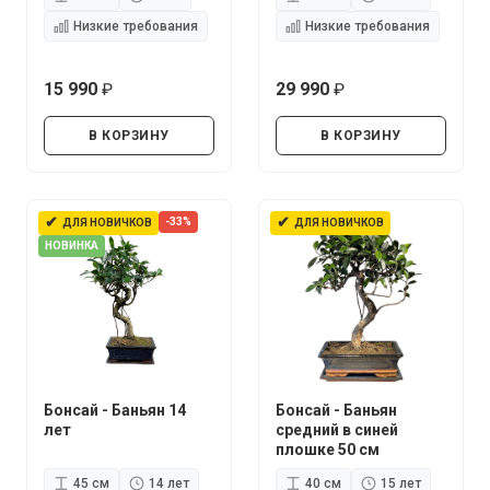
Низкие требования
Низкие требования
15 990
29 990
руб.
руб.
В КОРЗИНУ
В КОРЗИНУ
✔
✔
-33%
ДЛЯ НОВИЧКОВ
ДЛЯ НОВИЧКОВ
НОВИНКА
Бонсай - Баньян 14
Бонсай - Баньян
лет
средний в синей
плошке 50 см
45 см
14 лет
40 см
15 лет