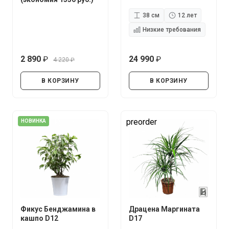
38 см
12 лет
Низкие требования
2 890
24 990
4 220
руб.
руб.
руб.
В КОРЗИНУ
В КОРЗИНУ
preorder
НОВИНКА
Фикус Бенджамина в
Драцена Маргината
кашпо D12
D17