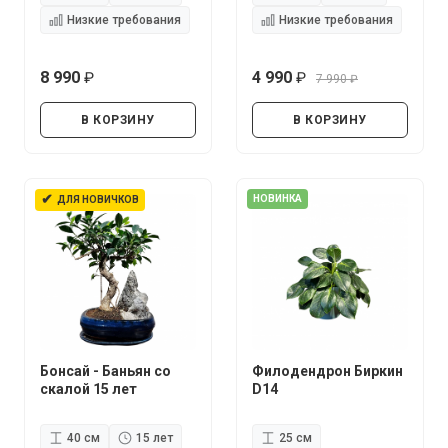
Низкие требования
Низкие требования
8 990
4 990
7 990
руб.
руб.
руб.
В КОРЗИНУ
В КОРЗИНУ
✔
НОВИНКА
ДЛЯ НОВИЧКОВ
Бонсай - Баньян со
Филодендрон Биркин
скалой 15 лет
D14
40 см
15 лет
25 см