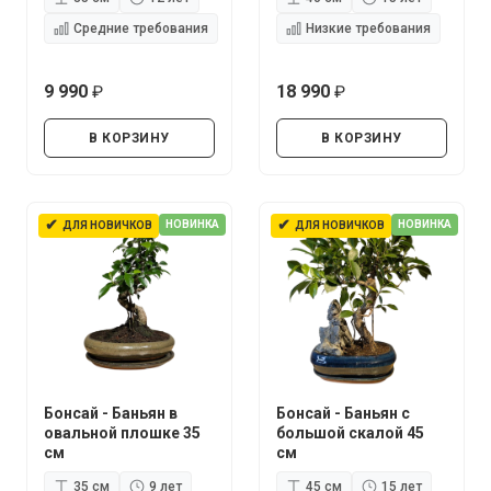
Средние требования
Низкие требования
9 990
18 990
руб.
руб.
В КОРЗИНУ
В КОРЗИНУ
✔
✔
НОВИНКА
НОВИНКА
ДЛЯ НОВИЧКОВ
ДЛЯ НОВИЧКОВ
Бонсай - Баньян в
Бонсай - Баньян с
овальной плошке 35
большой скалой 45
см
см
35 см
9 лет
45 см
15 лет