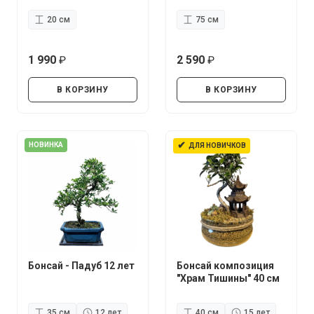
20 см
75 см
1 990
2 590
руб.
руб.
В КОРЗИНУ
В КОРЗИНУ
✔
НОВИНКА
ДЛЯ НОВИЧКОВ
Бонсай - Падуб 12 лет
Бонсай композиция
"Храм Тишины" 40 см
35 см
12 лет
40 см
15 лет