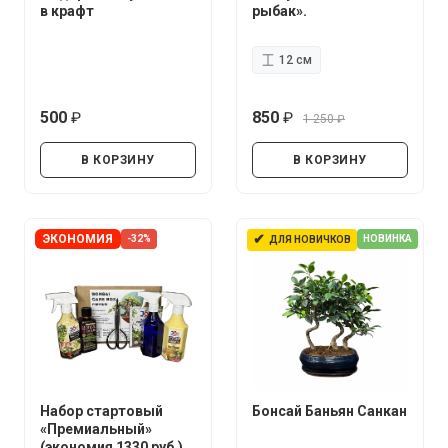
в крафт
рыбак».
12 см
500
850
1 250
руб.
руб.
руб.
В КОРЗИНУ
В КОРЗИНУ
✔
ЭКОНОМИЯ
-32%
НОВИНКА
ДЛЯ НОВИЧКОВ
Набор стартовый
Бонсай Баньян Санкан
«Премиальный»
(экономия 1330 руб.)