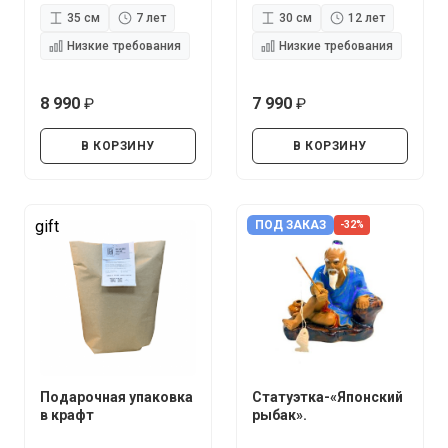
35 см
7 лет
30 см
12 лет
Низкие требования
Низкие требования
8 990
7 990
руб.
руб.
В КОРЗИНУ
В КОРЗИНУ
gift
ПОД ЗАКАЗ
-32%
Подарочная упаковка
Статуэтка-«Японский
в крафт
рыбак».