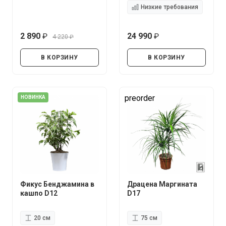
Низкие требования
2 890
24 990
4 220
руб.
руб.
руб.
В КОРЗИНУ
В КОРЗИНУ
preorder
НОВИНКА
Фикус Бенджамина в
Драцена Маргината
кашпо D12
D17
20 см
75 см