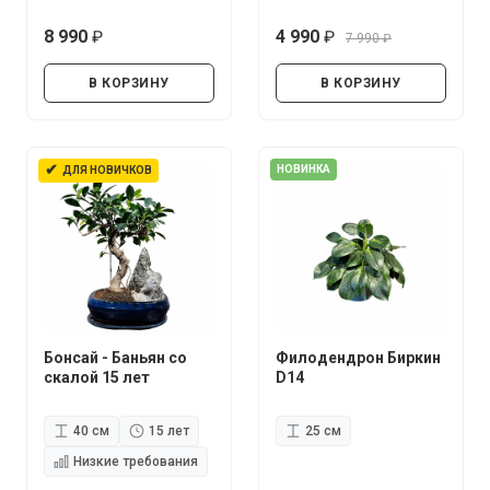
8 990
4 990
7 990
руб.
руб.
руб.
В КОРЗИНУ
В КОРЗИНУ
✔
НОВИНКА
ДЛЯ НОВИЧКОВ
Бонсай - Баньян со
Филодендрон Биркин
скалой 15 лет
D14
40 см
15 лет
25 см
Низкие требования