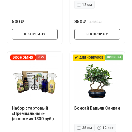
12 см
500
850
1 250
руб.
руб.
руб.
В КОРЗИНУ
В КОРЗИНУ
✔
ЭКОНОМИЯ
-32%
НОВИНКА
ДЛЯ НОВИЧКОВ
Набор стартовый
Бонсай Баньян Санкан
«Премиальный»
(экономия 1330 руб.)
38 см
12 лет