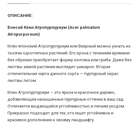
ОПИСАНИЕ:
Бонсай Клен Атропурпуреум (Acer palmatum
Atropurpureum)
Клён японский Атропурпуреум или Веерный можно узнать из
тысячи однотипных растений. Его крона с течением времени
без обрезки приобретает форму зонтика или гриба. Даже без
листвы зимой растение выглядит шикарно. Вторая
отличительная черта данного сорта — пурпурный окрас
листвы летом
Клен Атропурпуреум — это яркое и красочное дерево,
добавляющее насыщенные пурпурные оттенки в ваш сад.
Отличается выдающейся устойчивостью и легким уходом.
Прекрасно подходит для тех, кто ищет устойчивое и
красивое дополнение к своему ландшафту