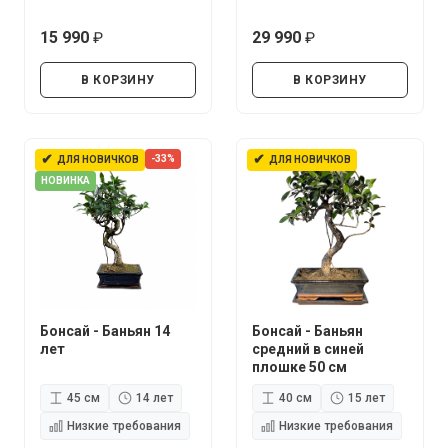
15 990
29 990
руб.
руб.
В КОРЗИНУ
В КОРЗИНУ
✔
✔
-33%
ДЛЯ НОВИЧКОВ
ДЛЯ НОВИЧКОВ
НОВИНКА
Бонсай - Баньян 14
Бонсай - Баньян
лет
средний в синей
плошке 50 см
45 см
14 лет
40 см
15 лет
Низкие требования
Низкие требования