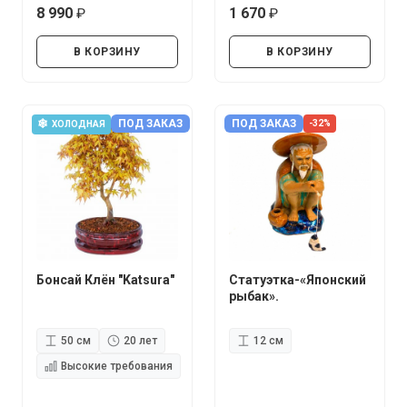
8 990
1 670
руб.
руб.
В КОРЗИНУ
В КОРЗИНУ
❄
ПОД ЗАКАЗ
ПОД ЗАКАЗ
-32%
ХОЛОДНАЯ
Бонсай Клён "Katsura"
Статуэтка-«Японский
рыбак».
50 см
20 лет
12 см
Высокие требования