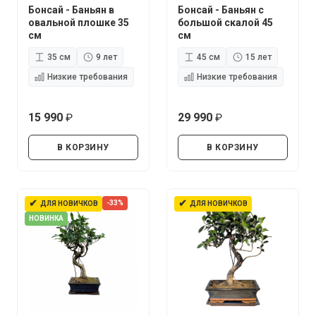
Бонсай - Баньян в
Бонсай - Баньян с
овальной плошке 35
большой скалой 45
см
см
35 см
9 лет
45 см
15 лет
Низкие требования
Низкие требования
15 990
29 990
руб.
руб.
В КОРЗИНУ
В КОРЗИНУ
✔
✔
-33%
ДЛЯ НОВИЧКОВ
ДЛЯ НОВИЧКОВ
НОВИНКА