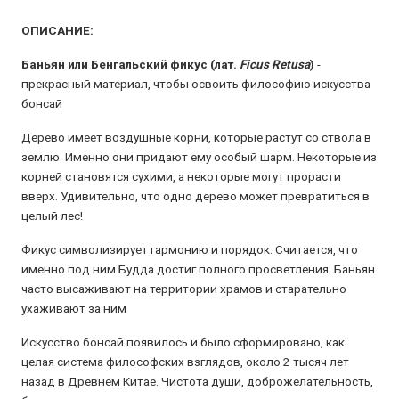
ОПИСАНИЕ:
Баньян или Бенгальский фикус
(лат.
Ficus Retusa
)
-
прекрасный материал, чтобы освоить философию искусства
бонсай
Дерево имеет воздушные корни, которые растут со ствола в
землю. Именно они придают ему особый шарм. Некоторые из
корней становятся сухими, а некоторые могут прорасти
вверх. Удивительно, что одно дерево может превратиться в
целый лес!
Фикус символизирует гармонию и порядок. Считается, что
именно под ним Будда достиг полного просветления. Баньян
часто высаживают на территории храмов и старательно
ухаживают за ним
Искусство бонсай появилось и было сформировано, как
целая система философских взглядов, около 2 тысяч лет
назад в Древнем Китае. Чистота души, доброжелательность,