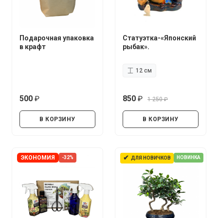
Подарочная упаковка
Статуэтка-«Японский
в крафт
рыбак».
12 см
500
850
1 250
руб.
руб.
руб.
В КОРЗИНУ
В КОРЗИНУ
✔
ЭКОНОМИЯ
-32%
НОВИНКА
ДЛЯ НОВИЧКОВ