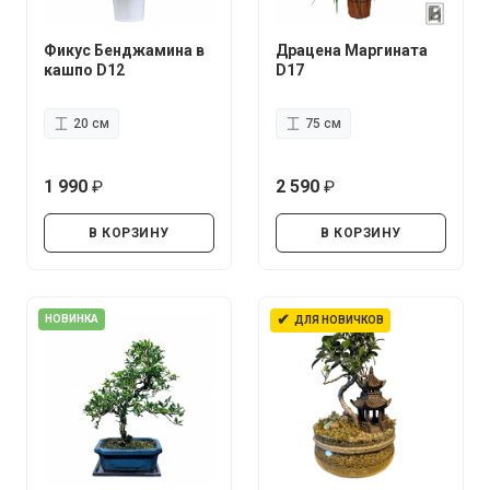
Фикус Бенджамина в
Драцена Маргината
кашпо D12
D17
20 см
75 см
1 990
2 590
руб.
руб.
В КОРЗИНУ
В КОРЗИНУ
✔
НОВИНКА
ДЛЯ НОВИЧКОВ