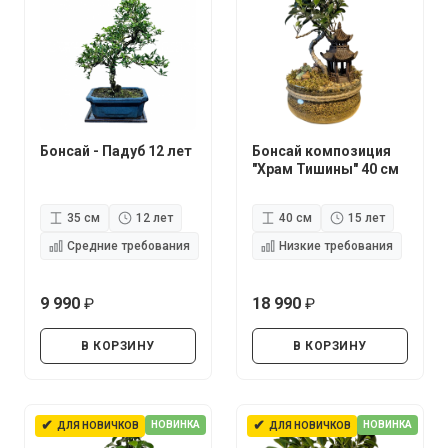
Бонсай - Падуб 12 лет
Бонсай композиция
"Храм Тишины" 40 см
35 см
12 лет
40 см
15 лет
Средние требования
Низкие требования
9 990
18 990
руб.
руб.
В КОРЗИНУ
В КОРЗИНУ
✔
✔
НОВИНКА
НОВИНКА
ДЛЯ НОВИЧКОВ
ДЛЯ НОВИЧКОВ