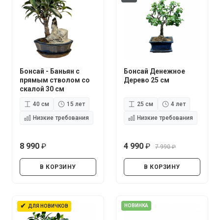
Бонсай - Баньян с
Бонсай Денежное
прямым стволом со
Дерево 25 см
скалой 30 см
40 см
15 лет
25 см
4 лет
Низкие требования
Низкие требования
8 990
4 990
7 990
руб.
руб.
руб.
В КОРЗИНУ
В КОРЗИНУ
✔
НОВИНКА
ДЛЯ НОВИЧКОВ