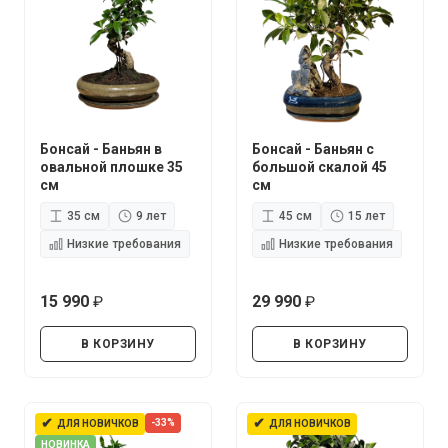
Бонсай - Баньян в
Бонсай - Баньян с
овальной плошке 35
большой скалой 45
см
см
35 см
9 лет
45 см
15 лет
Низкие требования
Низкие требования
15 990
29 990
руб.
руб.
В КОРЗИНУ
В КОРЗИНУ
✔
✔
-33%
ДЛЯ НОВИЧКОВ
ДЛЯ НОВИЧКОВ
НОВИНКА