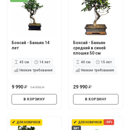
Бонсай - Баньян 14
Бонсай - Баньян
лет
средний в синей
плошке 50 см
45 см
14 лет
40 см
15 лет
Низкие требования
Низкие требования
9 990
29 990
14 990
руб.
руб.
руб.
В КОРЗИНУ
В КОРЗИНУ
✔
✔
-38%
ДЛЯ НОВИЧКОВ
ДЛЯ НОВИЧКОВ
ХИТ