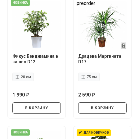
preorder
НОВИНКА
Фикус Бенджамина в
Драцена Маргината
кашпо D12
D17
20 см
75 см
1 990
2 590
руб.
руб.
В КОРЗИНУ
В КОРЗИНУ
✔
НОВИНКА
ДЛЯ НОВИЧКОВ