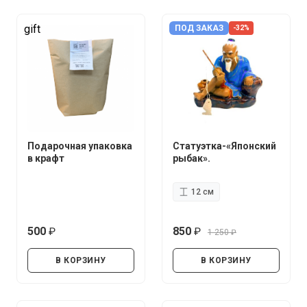
gift
ПОД ЗАКАЗ
-32%
Подарочная упаковка
Статуэтка-«Японский
в крафт
рыбак».
12 см
500
850
1 250
руб.
руб.
руб.
В КОРЗИНУ
В КОРЗИНУ