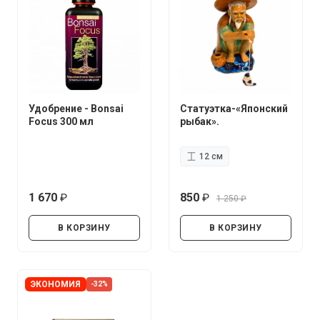
Удобрение - Bonsai
Статуэтка-«Японский
Focus 300 мл
рыбак».
12 см
1 670
850
1 250
руб.
руб.
руб.
В КОРЗИНУ
В КОРЗИНУ
ЭКОНОМИЯ
-32%