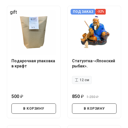
gift
ПОД ЗАКАЗ
-32%
Подарочная упаковка
Статуэтка-«Японский
в крафт
рыбак».
12 см
500
850
1 250
руб.
руб.
руб.
В КОРЗИНУ
В КОРЗИНУ