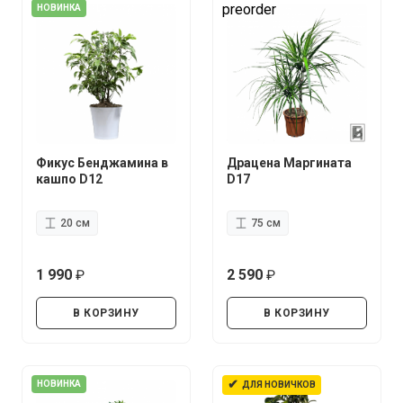
preorder
НОВИНКА
Фикус Бенджамина в
Драцена Маргината
кашпо D12
D17
20 см
75 см
1 990
2 590
руб.
руб.
В КОРЗИНУ
В КОРЗИНУ
✔
НОВИНКА
ДЛЯ НОВИЧКОВ