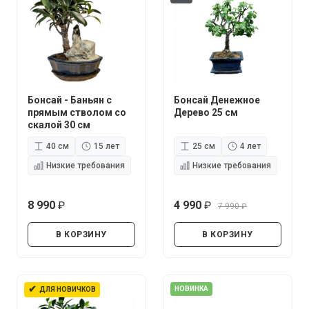
Бонсай - Баньян с
Бонсай Денежное
прямым стволом со
Дерево 25 см
скалой 30 см
40 см
15 лет
25 см
4 лет
Низкие требования
Низкие требования
8 990
4 990
7 990
руб.
руб.
руб.
В КОРЗИНУ
В КОРЗИНУ
✔
НОВИНКА
ДЛЯ НОВИЧКОВ