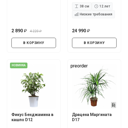
38 см
12 лет
Низкие требования
2 890
24 990
4 220
руб.
руб.
руб.
В КОРЗИНУ
В КОРЗИНУ
preorder
НОВИНКА
Фикус Бенджамина в
Драцена Маргината
кашпо D12
D17