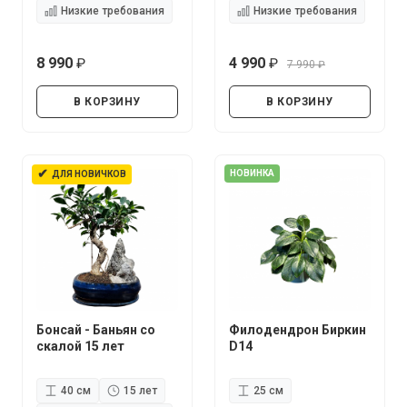
Низкие требования
Низкие требования
8 990
4 990
7 990
руб.
руб.
руб.
В КОРЗИНУ
В КОРЗИНУ
✔
НОВИНКА
ДЛЯ НОВИЧКОВ
Бонсай - Баньян со
Филодендрон Биркин
скалой 15 лет
D14
40 см
15 лет
25 см