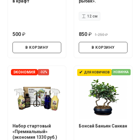
в крафт
рыбак».
12 см
500
850
1 250
руб.
руб.
руб.
В КОРЗИНУ
В КОРЗИНУ
✔
ЭКОНОМИЯ
-32%
НОВИНКА
ДЛЯ НОВИЧКОВ
Набор стартовый
Бонсай Баньян Санкан
«Премиальный»
(экономия 1330 руб.)