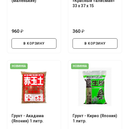
(маленькие)
«Красный талисман»
33 х 37 х 15
960
360
руб.
руб.
В КОРЗИНУ
В КОРЗИНУ
НОВИНКА
НОВИНКА
Грунт - Акадама
Грунт - Кирио (Япония)
(Япония) 1 литр.
1 литр.