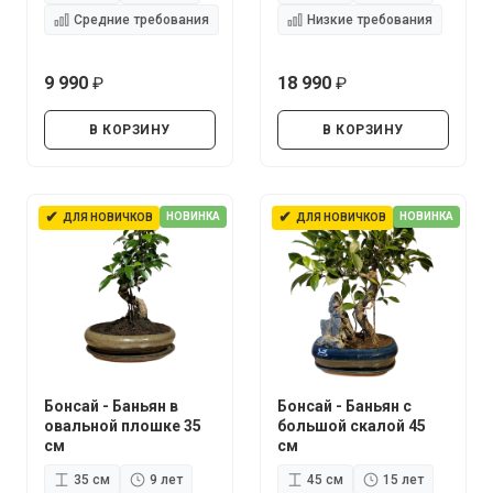
Средние требования
Низкие требования
9 990
18 990
руб.
руб.
В КОРЗИНУ
В КОРЗИНУ
✔
✔
НОВИНКА
НОВИНКА
ДЛЯ НОВИЧКОВ
ДЛЯ НОВИЧКОВ
Бонсай - Баньян в
Бонсай - Баньян с
овальной плошке 35
большой скалой 45
см
см
35 см
9 лет
45 см
15 лет