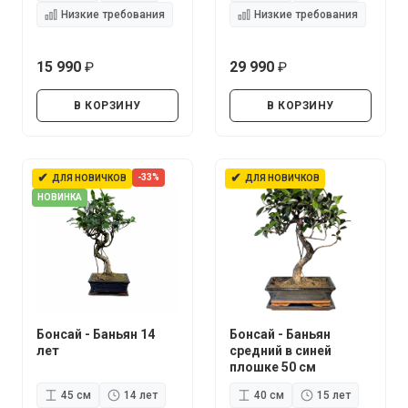
Низкие требования
Низкие требования
15 990
29 990
руб.
руб.
В КОРЗИНУ
В КОРЗИНУ
✔
✔
-33%
ДЛЯ НОВИЧКОВ
ДЛЯ НОВИЧКОВ
НОВИНКА
Бонсай - Баньян 14
Бонсай - Баньян
лет
средний в синей
плошке 50 см
45 см
14 лет
40 см
15 лет