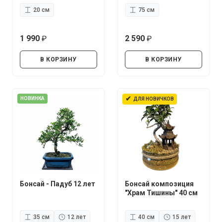
20 см
75 см
1 990
2 590
руб.
руб.
В КОРЗИНУ
В КОРЗИНУ
✔
НОВИНКА
ДЛЯ НОВИЧКОВ
Бонсай - Падуб 12 лет
Бонсай композиция
"Храм Тишины" 40 см
35 см
12 лет
40 см
15 лет