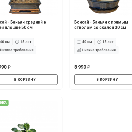
сай - Баньян средний в
Бонсай - Баньян с прямым
ей плошке 50 см
стволом со скалой 30 см
40 см
15 лет
40 см
15 лет
Низкие требования
Низкие требования
990
8 990
руб.
руб.
В КОРЗИНУ
В КОРЗИНУ
ИНКА