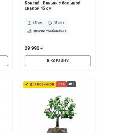
Бонсай - Баньян с большой
скалой 45 см
45 см
15 лет
Низкие требования
29 990
руб.
В КОРЗИНУ
✔
-38%
ХИТ
ДЛЯ НОВИЧКОВ