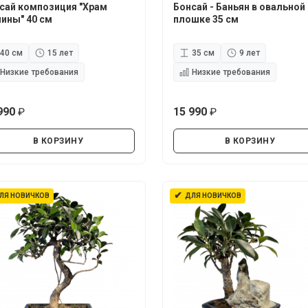
сай композиция "Храм
Бонсай - Баньян в овальной
ины" 40 см
плошке 35 см
40 см
15 лет
35 см
9 лет
Низкие требования
Низкие требования
990
15 990
руб.
руб.
В КОРЗИНУ
В КОРЗИНУ
✔
ЛЯ НОВИЧКОВ
ДЛЯ НОВИЧКОВ