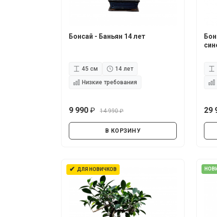
Бонсай - Баньян 14 лет
Бон
син
45 см
14 лет
Низкие требования
9 990
29 
14 990
руб.
руб.
В КОРЗИНУ
✔
НОВ
ДЛЯ НОВИЧКОВ