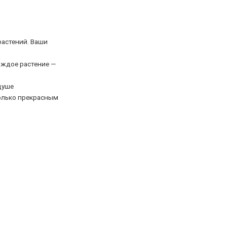
растений. Ваши
аждое растение —
душе
только прекрасным