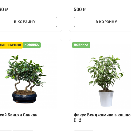
90
500
руб.
руб.
В КОРЗИНУ
В КОРЗИНУ
НОВИНКА
НОВИНКА
ЛЯ НОВИЧКОВ
сай Баньян Санкан
Фикус Бенджамина в кашпо
D12