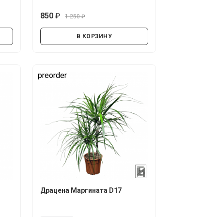
850
1 250
руб.
руб.
В КОРЗИНУ
preorder
Драцена Маргината D17