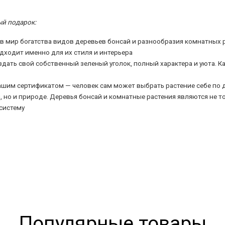
ый подарок:
 мир богатства видов деревьев бонсай и разнообразия комнатных 
одходит именно для их стиля и интерьера
здать свой собственный зеленый уголок, полный характера и уюта. К
нашим сертификатом — человек сам может выбрать растение себе по 
 но и природе. Деревья бонсай и комнатные растения являются не 
систему
Популярные товары