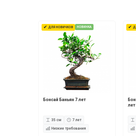
✔
✔
НОВИНКА
ДЛЯ НОВИЧКОВ
Д
Бонсай Баньян 7 лет
Бон
лет
35 см
7 лет
Низкие требования