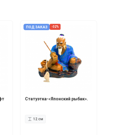
ПОД ЗАКАЗ
-32%
фт
Статуэтка-«Японский рыбак».
12 см