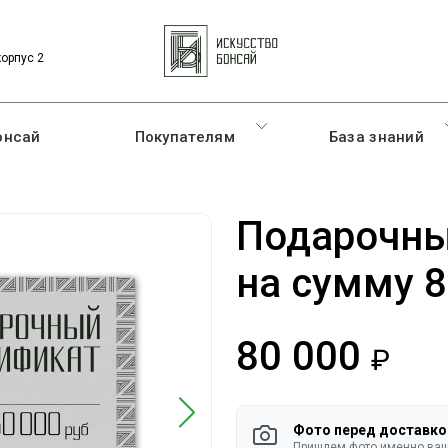
корпус 2
онсай
Покупателям
База знаний
Подарочны
на сумму 8
80 000
руб.
Фото перед доставко
Пришлем фото именно ваше