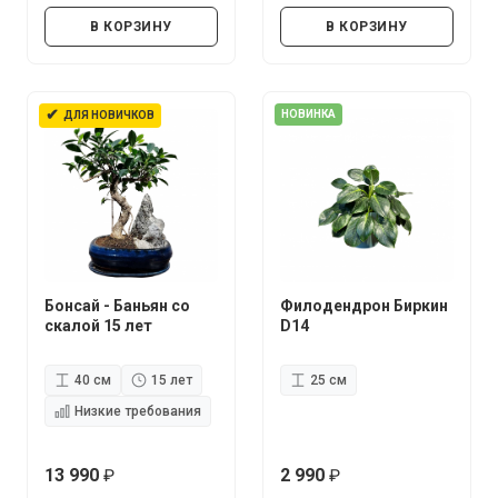
В КОРЗИНУ
В КОРЗИНУ
✔
НОВИНКА
ДЛЯ НОВИЧКОВ
Бонсай - Баньян со
Филодендрон Биркин
скалой 15 лет
D14
40 см
15 лет
25 см
Низкие требования
13 990
2 990
руб.
руб.