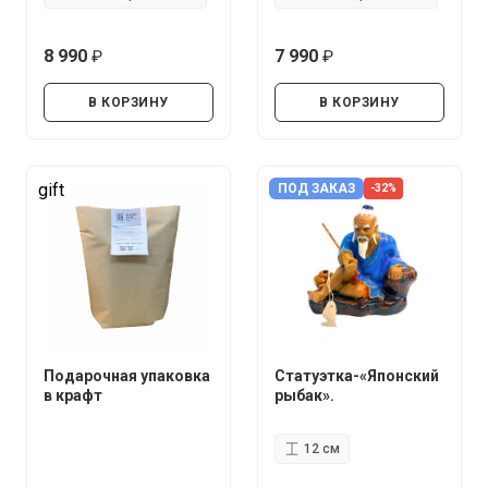
8 990
7 990
руб.
руб.
В КОРЗИНУ
В КОРЗИНУ
gift
ПОД ЗАКАЗ
-32%
Подарочная упаковка
Статуэтка-«Японский
в крафт
рыбак».
12 см