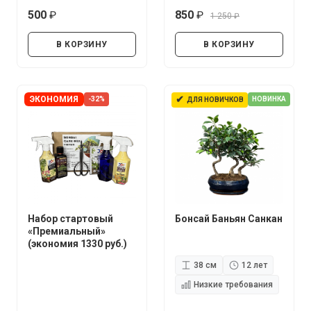
500
850
1 250
руб.
руб.
руб.
В КОРЗИНУ
В КОРЗИНУ
✔
ЭКОНОМИЯ
-32%
НОВИНКА
ДЛЯ НОВИЧКОВ
Набор стартовый
Бонсай Баньян Санкан
«Премиальный»
(экономия 1330 руб.)
38 см
12 лет
Низкие требования