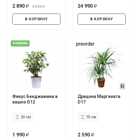
2 890
24 990
4 220
руб.
руб.
руб.
В КОРЗИНУ
В КОРЗИНУ
preorder
НОВИНКА
Фикус Бенджамина в
Драцена Маргината
кашпо D12
D17
20 см
75 см
1 990
2 590