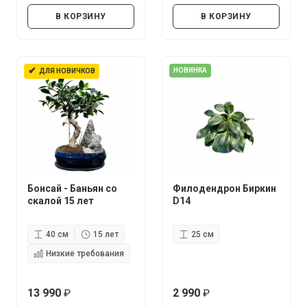
В КОРЗИНУ
В КОРЗИНУ
✔
НОВИНКА
ДЛЯ НОВИЧКОВ
Бонсай - Баньян со
Филодендрон Биркин
скалой 15 лет
D14
40 см
15 лет
25 см
Низкие требования
13 990
2 990
руб.
руб.