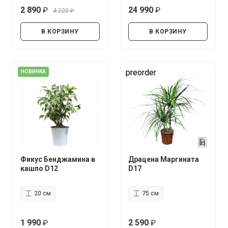
2 890
24 990
4 220
руб.
руб.
руб.
В КОРЗИНУ
В КОРЗИНУ
preorder
НОВИНКА
Фикус Бенджамина в
Драцена Маргината
кашпо D12
D17
20 см
75 см
1 990
2 590