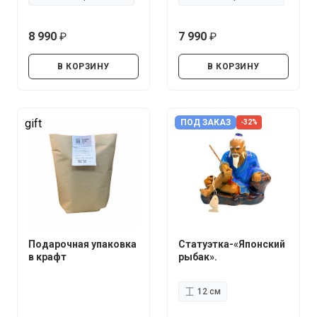
8 990
7 990
руб.
руб.
В КОРЗИНУ
В КОРЗИНУ
gift
ПОД ЗАКАЗ
-32%
Подарочная упаковка
Статуэтка-«Японский
в крафт
рыбак».
12 см