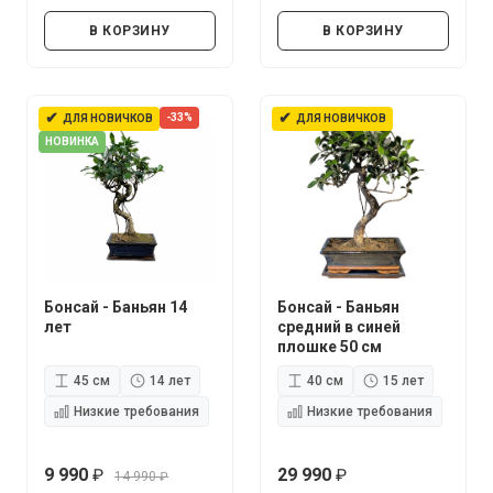
руб.
руб.
В КОРЗИНУ
В КОРЗИНУ
✔
✔
-33%
ДЛЯ НОВИЧКОВ
ДЛЯ НОВИЧКОВ
НОВИНКА
Бонсай - Баньян 14
Бонсай - Баньян
лет
средний в синей
плошке 50 см
45 см
14 лет
40 см
15 лет
Низкие требования
Низкие требования
9 990
29 990
14 990
руб.