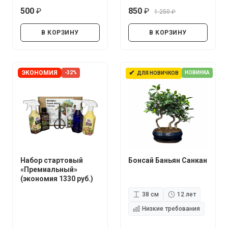
500
850
1 250
руб.
руб.
руб.
В КОРЗИНУ
В КОРЗИНУ
✔
ЭКОНОМИЯ
-32%
НОВИНКА
ДЛЯ НОВИЧКОВ
Набор стартовый
Бонсай Баньян Санкан
«Премиальный»
(экономия 1330 руб.)
38 см
12 лет
Низкие требования