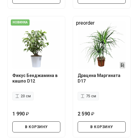
preorder
НОВИНКА
Фикус Бенджамина в
Драцена Маргината
кашпо D12
D17
20 см
75 см
1 990
2 590
руб.
руб.
В КОРЗИНУ
В КОРЗИНУ