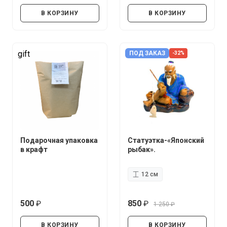
руб.
руб.
В КОРЗИНУ
В КОРЗИНУ
gift
ПОД ЗАКАЗ
-32%
Подарочная упаковка
Статуэтка-«Японский
в крафт
рыбак».
12 см
500
850
1 250
руб.
руб.
руб.
В КОРЗИНУ
В КОРЗИНУ