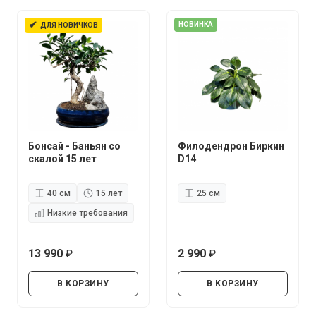
✔
НОВИНКА
ДЛЯ НОВИЧКОВ
Бонсай - Баньян со
Филодендрон Биркин
скалой 15 лет
D14
40 см
15 лет
25 см
Низкие требования
13 990
2 990
руб.
руб.
В КОРЗИНУ
В КОРЗИНУ