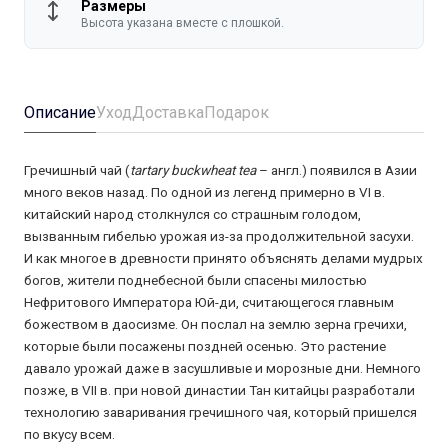
Размеры
Высота указана вместе с плошкой.
Описание
Уход
Доставка
Подарок
Гречишный чай
(
tartary buckwheat tea
– англ.) появился в Азии
много веков назад. По одной из легенд примерно в VI в.
китайский народ столкнулся со страшным голодом,
вызванным гибелью урожая из-за продолжительной засухи.
И как многое в древности принято объяснять делами мудрых
богов, жители поднебесной были спасены милостью
Нефритового Императора Юй-ди, считающегося главным
божеством в даосизме. Он послал на землю зерна гречихи,
которые были посажены поздней осенью. Это растение
давало урожай даже в засушливые и морозные дни. Немного
позже, в VII в. при новой династии Тан китайцы разработали
технологию заваривания гречишного чая, который пришелся
по вкусу всем.