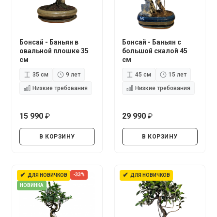
Бонсай - Баньян в
Бонсай - Баньян с
овальной плошке 35
большой скалой 45
см
см
35 см
9 лет
45 см
15 лет
Низкие требования
Низкие требования
15 990
29 990
руб.
руб.
В КОРЗИНУ
В КОРЗИНУ
✔
✔
-33%
ДЛЯ НОВИЧКОВ
ДЛЯ НОВИЧКОВ
НОВИНКА