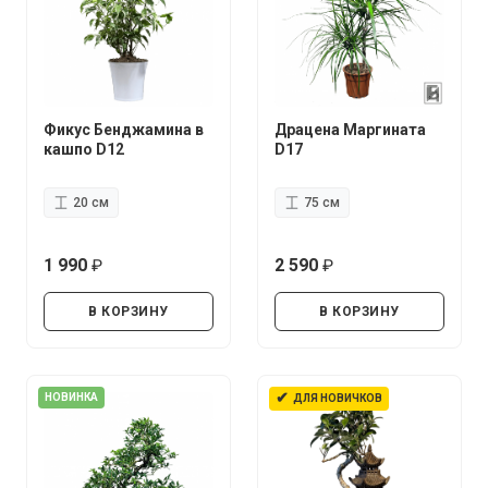
Фикус Бенджамина в
Драцена Маргината
кашпо D12
D17
20 см
75 см
1 990
2 590
руб.
руб.
В КОРЗИНУ
В КОРЗИНУ
✔
НОВИНКА
ДЛЯ НОВИЧКОВ