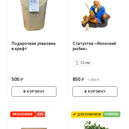
Подарочная упаковка
Статуэтка-«Японский
в крафт
рыбак».
12 см
500
850
1 250
руб.
руб.
руб.
В КОРЗИНУ
В КОРЗИНУ
✔
ЭКОНОМИЯ
-32%
НОВИНКА
ДЛЯ НОВИЧКОВ