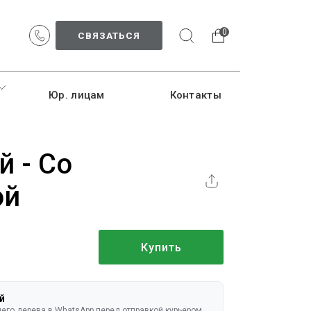
0
СВЯЗАТЬСЯ
Юр. лицам
Контакты
 - Со
ой
Купить
й
го дерева в WhatsApp перед отправкой курьером.