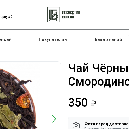
корпус 2
онсай
Покупателям
База знаний
Чай Чёрный
Смородин
350
руб.
Фото перед доставко
Пришлем фото именно ваше