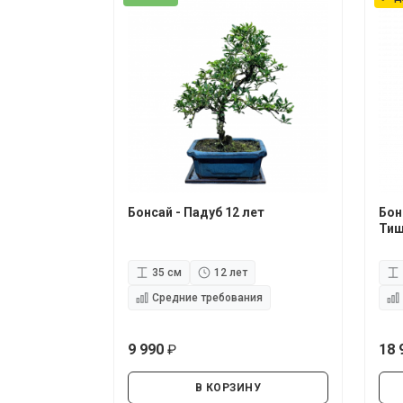
Бонсай - Падуб 12 лет
Бон
Тиш
35 см
12 лет
Средние требования
9 990
18 
руб.
В КОРЗИНУ