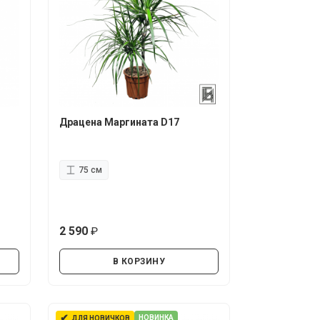
Драцена Маргината D17
75 см
2 590
руб.
В КОРЗИНУ
✔
НОВИНКА
ДЛЯ НОВИЧКОВ