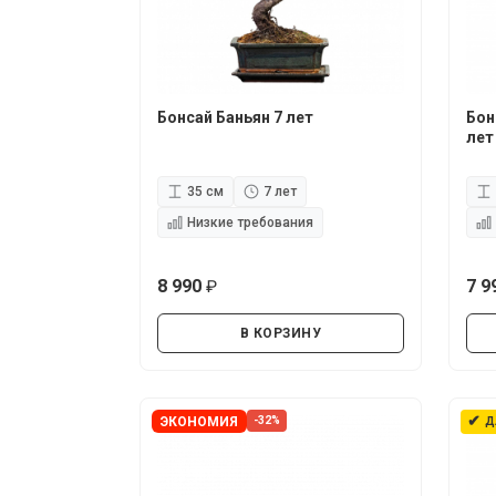
Бонсай Баньян 7 лет
Бон
лет
35 см
7 лет
Низкие требования
8 990
7 9
руб.
В КОРЗИНУ
✔
ЭКОНОМИЯ
-32%
Д