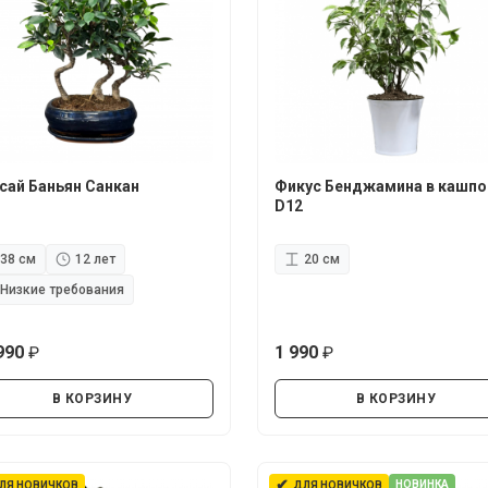
сай Баньян Санкан
Фикус Бенджамина в кашпо
D12
38 см
12 лет
20 см
Низкие требования
990
1 990
руб.
руб.
В КОРЗИНУ
В КОРЗИНУ
✔
НОВИНКА
ЛЯ НОВИЧКОВ
ДЛЯ НОВИЧКОВ