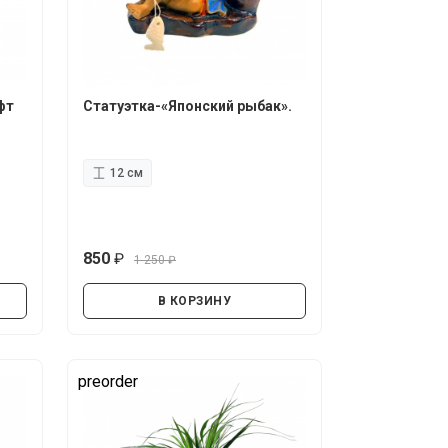
фт
Статуэтка-«Японский рыбак».
12 см
850
1 250
руб.
руб.
В КОРЗИНУ
preorder