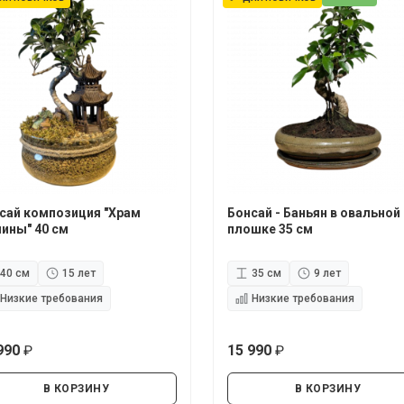
сай композиция "Храм
Бонсай - Баньян в овальной
ины" 40 см
плошке 35 см
40 см
15 лет
35 см
9 лет
Низкие требования
Низкие требования
990
15 990
руб.
руб.
В КОРЗИНУ
В КОРЗИНУ