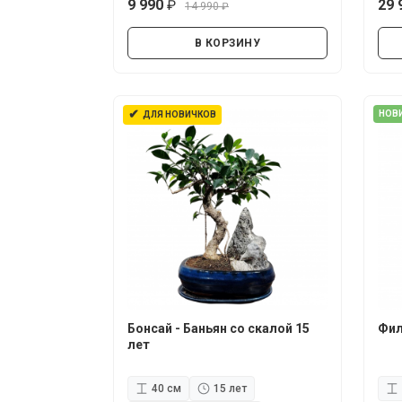
9 990
29 
14 990
руб.
руб.
В КОРЗИНУ
✔
НОВ
ДЛЯ НОВИЧКОВ
Бонсай - Баньян со скалой 15
Фил
лет
40 см
15 лет