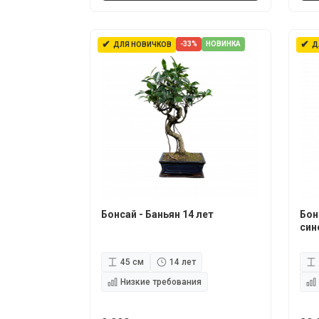
✔
✔
-33%
НОВИНКА
ДЛЯ НОВИЧКОВ
Д
Бонсай - Баньян 14 лет
Бон
син
45 см
14 лет
Низкие требования