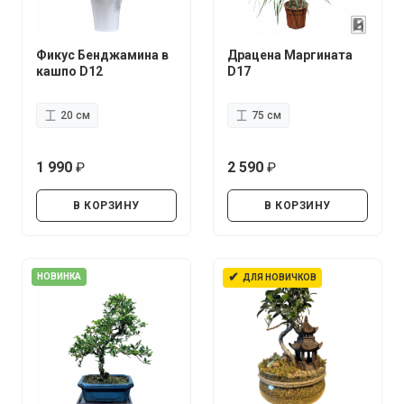
Фикус Бенджамина в
Драцена Маргината
кашпо D12
D17
20 см
75 см
1 990
2 590
руб.
руб.
В КОРЗИНУ
В КОРЗИНУ
✔
НОВИНКА
ДЛЯ НОВИЧКОВ