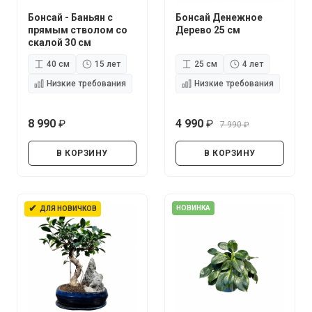
Бонсай - Баньян с
Бонсай Денежное
прямым стволом со
Дерево 25 см
скалой 30 см
40 см
15 лет
25 см
4 лет
Низкие требования
Низкие требования
8 990
4 990
7 990
руб.
руб.
руб.
В КОРЗИНУ
В КОРЗИНУ
✔
НОВИНКА
ДЛЯ НОВИЧКОВ