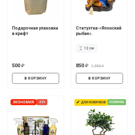
Подарочная упаковка
Статуэтка-«Японский
в крафт
рыбак».
12 см
500
850
1 250
руб.
руб.
руб.
В КОРЗИНУ
В КОРЗИНУ
✔
ЭКОНОМИЯ
-32%
НОВИНКА
ДЛЯ НОВИЧКОВ