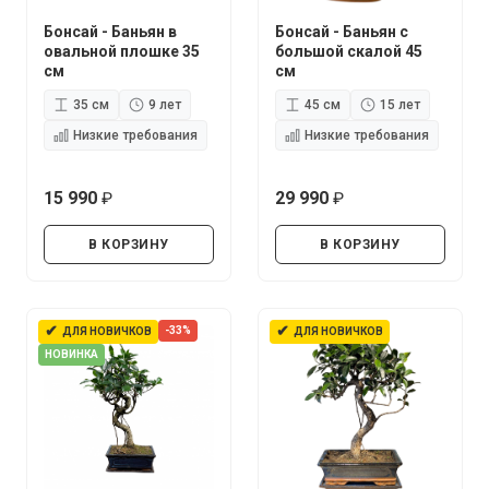
Бонсай - Баньян в
Бонсай - Баньян с
овальной плошке 35
большой скалой 45
см
см
35 см
9 лет
45 см
15 лет
Низкие требования
Низкие требования
15 990
29 990
руб.
руб.
В КОРЗИНУ
В КОРЗИНУ
✔
✔
-33%
ДЛЯ НОВИЧКОВ
ДЛЯ НОВИЧКОВ
НОВИНКА