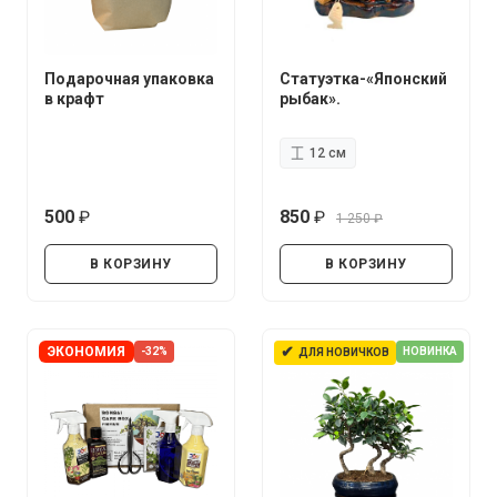
Подарочная упаковка
Статуэтка-«Японский
в крафт
рыбак».
12 см
500
850
1 250
руб.
руб.
руб.
В КОРЗИНУ
В КОРЗИНУ
✔
ЭКОНОМИЯ
-32%
НОВИНКА
ДЛЯ НОВИЧКОВ