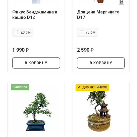
Фикус Бенджамина в
Драцена Маргината
кашпо D12
D17
20 см
75 см
1 990
2 590
руб.
руб.
В КОРЗИНУ
В КОРЗИНУ
✔
НОВИНКА
ДЛЯ НОВИЧКОВ