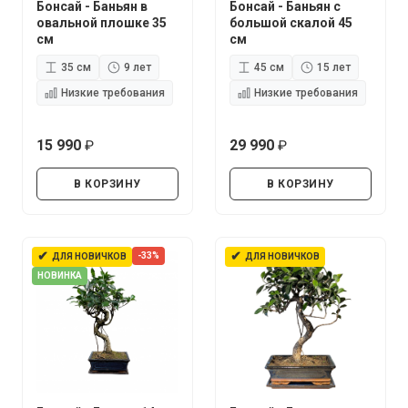
Бонсай - Баньян в
Бонсай - Баньян с
овальной плошке 35
большой скалой 45
см
см
35 см
9 лет
45 см
15 лет
Низкие требования
Низкие требования
15 990
29 990
руб.
руб.
В КОРЗИНУ
В КОРЗИНУ
✔
✔
-33%
ДЛЯ НОВИЧКОВ
ДЛЯ НОВИЧКОВ
НОВИНКА