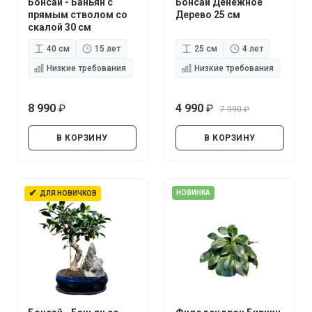
Бонсай - Баньян с
Бонсай Денежное
прямым стволом со
Дерево 25 см
скалой 30 см
40 см
15 лет
25 см
4 лет
Низкие требования
Низкие требования
8 990
4 990
7 990
руб.
руб.
руб.
В КОРЗИНУ
В КОРЗИНУ
✔
НОВИНКА
ДЛЯ НОВИЧКОВ