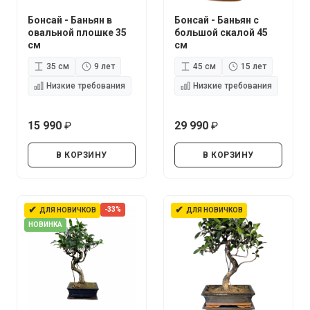
Бонсай - Баньян в
Бонсай - Баньян с
овальной плошке 35
большой скалой 45
см
см
35 см
9 лет
45 см
15 лет
Низкие требования
Низкие требования
15 990
29 990
руб.
руб.
В КОРЗИНУ
В КОРЗИНУ
✔
✔
-33%
ДЛЯ НОВИЧКОВ
ДЛЯ НОВИЧКОВ
НОВИНКА