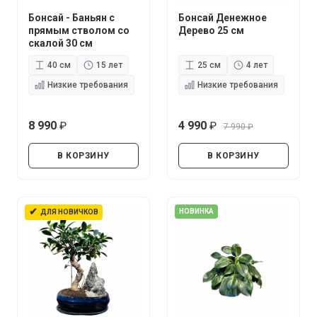
Бонсай - Баньян с
Бонсай Денежное
прямым стволом со
Дерево 25 см
скалой 30 см
40 см
15 лет
25 см
4 лет
Низкие требования
Низкие требования
8 990
4 990
7 990
руб.
руб.
руб.
В КОРЗИНУ
В КОРЗИНУ
✔
НОВИНКА
ДЛЯ НОВИЧКОВ