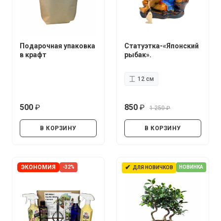
Подарочная упаковка
Статуэтка-«Японский
в крафт
рыбак».
12 см
500
850
1 250
руб.
руб.
руб.
В КОРЗИНУ
В КОРЗИНУ
✔
ЭКОНОМИЯ
-32%
НОВИНКА
ДЛЯ НОВИЧКОВ