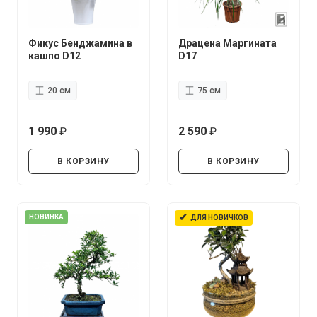
Фикус Бенджамина в
Драцена Маргината
кашпо D12
D17
20 см
75 см
1 990
2 590
руб.
руб.
В КОРЗИНУ
В КОРЗИНУ
✔
НОВИНКА
ДЛЯ НОВИЧКОВ