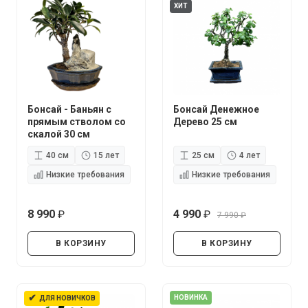
ХИТ
Бонсай - Баньян с
Бонсай Денежное
прямым стволом со
Дерево 25 см
скалой 30 см
40 см
15 лет
25 см
4 лет
Низкие требования
Низкие требования
8 990
4 990
7 990
руб.
руб.
руб.
В КОРЗИНУ
В КОРЗИНУ
✔
НОВИНКА
ДЛЯ НОВИЧКОВ