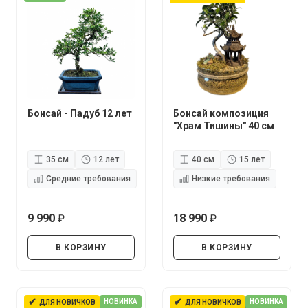
Бонсай - Падуб 12 лет
Бонсай композиция
"Храм Тишины" 40 см
35 см
12 лет
40 см
15 лет
Средние требования
Низкие требования
9 990
18 990
руб.
руб.
В КОРЗИНУ
В КОРЗИНУ
✔
✔
НОВИНКА
НОВИНКА
ДЛЯ НОВИЧКОВ
ДЛЯ НОВИЧКОВ