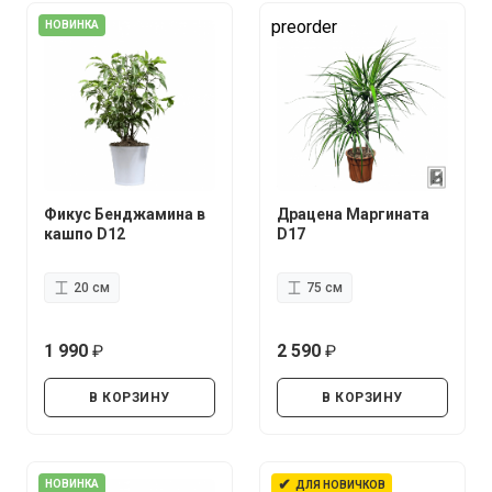
preorder
НОВИНКА
Фикус Бенджамина в
Драцена Маргината
кашпо D12
D17
20 см
75 см
1 990
2 590
руб.
руб.
В КОРЗИНУ
В КОРЗИНУ
✔
НОВИНКА
ДЛЯ НОВИЧКОВ