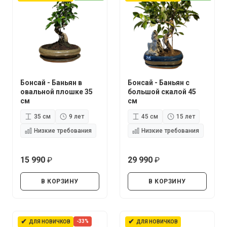
Бонсай - Баньян в
Бонсай - Баньян с
овальной плошке 35
большой скалой 45
см
см
35 см
9 лет
45 см
15 лет
Низкие требования
Низкие требования
15 990
29 990
руб.
руб.
В КОРЗИНУ
В КОРЗИНУ
✔
✔
-33%
ДЛЯ НОВИЧКОВ
ДЛЯ НОВИЧКОВ