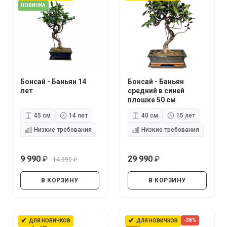
НОВИНКА
Бонсай - Баньян 14
Бонсай - Баньян
лет
средний в синей
плошке 50 см
45 см
14 лет
40 см
15 лет
Низкие требования
Низкие требования
9 990
29 990
14 990
руб.
руб.
руб.
В КОРЗИНУ
В КОРЗИНУ
✔
✔
-38%
ДЛЯ НОВИЧКОВ
ДЛЯ НОВИЧКОВ