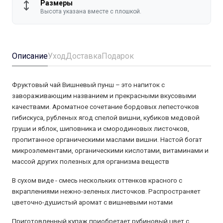
Размеры
Высота указана вместе с плошкой.
Описание
Уход
Доставка
Подарок
Фруктовый чай Вишневый пунш – это напиток с
завораживающим названием и прекрасными вкусовыми
качествами. Ароматное сочетание бордовых лепесточков
гибискуса, рубленых ягод спелой вишни, кубиков медовой
груши и яблок, шиповника и смородиновых листочков,
пропитанное органическими маслами вишни. Настой богат
микроэлементами, органическими кислотами, витаминами и
массой других полезных для организма веществ
В сухом виде - смесь нескольких оттенков красного с
вкраплениями нежно-зеленых листочков. Распространяет
цветочно-душистый аромат с вишневыми нотами
Приготовленный купаж приобретает рубиновый цвет с