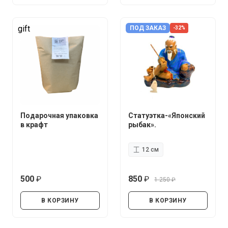
gift
ПОД ЗАКАЗ
-32%
Подарочная упаковка
Статуэтка-«Японский
в крафт
рыбак».
12 см
500
850
1 250
руб.
руб.
руб.
В КОРЗИНУ
В КОРЗИНУ