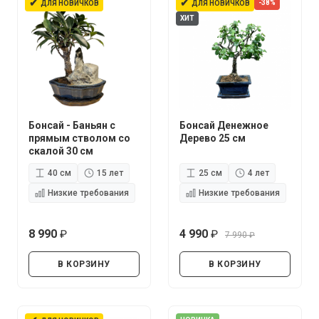
✔
✔
-38%
ДЛЯ НОВИЧКОВ
ДЛЯ НОВИЧКОВ
ХИТ
Бонсай - Баньян с
Бонсай Денежное
прямым стволом со
Дерево 25 см
скалой 30 см
40 см
15 лет
25 см
4 лет
Низкие требования
Низкие требования
8 990
4 990
7 990
руб.
руб.
руб.
В КОРЗИНУ
В КОРЗИНУ