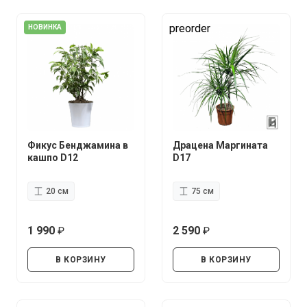
preorder
НОВИНКА
Фикус Бенджамина в
Драцена Маргината
кашпо D12
D17
20 см
75 см
1 990
2 590
руб.
руб.
В КОРЗИНУ
В КОРЗИНУ