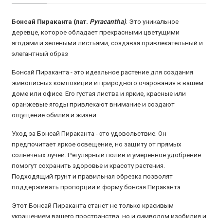
Бонсай Пираканта (лат.
Pyracantha)
. Это уникальное
деревце, которое обладает прекрасными цветущими
ягодами и зелеными листьями, создавая привлекательный и
элегантный образ
Бонсай Пираканта - это идеальное растение для создания
живописных композиций и природного очарования в вашем
доме или офисе. Его густая листва и яркие, красные или
оранжевые ягоды привлекают внимание и создают
ощущение обилия и жизни
Уход за Бонсай Пираканта - это удовольствие. Он
предпочитает яркое освещение, но защиту от прямых
солнечных лучей. Регулярный полив и умеренное удобрение
помогут сохранить здоровье и красоту растения.
Подходящий грунт и правильная обрезка позволят
поддерживать пропорции и форму бонсая Пираканта
Этот Бонсай Пираканта станет не только красивым
украшением вашего пространства, но и символом изобилия и