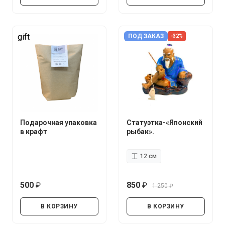
gift
ПОД ЗАКАЗ
-32%
Подарочная упаковка
Статуэтка-«Японский
в крафт
рыбак».
12 см
500
850
1 250
руб.
руб.
руб.
В КОРЗИНУ
В КОРЗИНУ