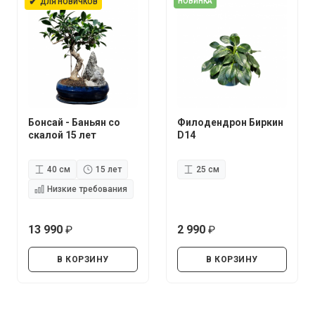
✔
НОВИНКА
ДЛЯ НОВИЧКОВ
Бонсай - Баньян со
Филодендрон Биркин
скалой 15 лет
D14
40 см
15 лет
25 см
Низкие требования
13 990
2 990
руб.
руб.
В КОРЗИНУ
В КОРЗИНУ