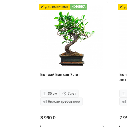
✔
✔
НОВИНКА
ДЛЯ НОВИЧКОВ
Д
Бонсай Баньян 7 лет
Бон
лет
35 см
7 лет
Низкие требования
8 990
7 9
руб.