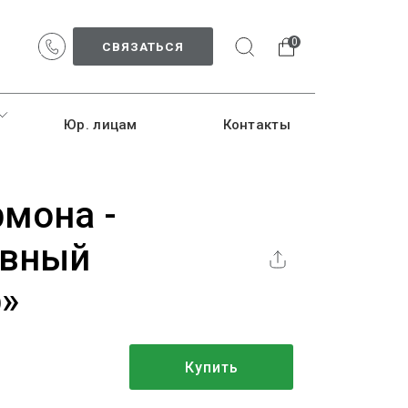
0
СВЯЗАТЬСЯ
Юр. лицам
Контакты
рмона -
ивный
»
Купить
б.