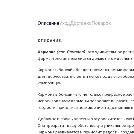
Описание
Уход
Доставка
Подарок
ОПИСАНИЕ:
Кармона
(лат. Carmona)
- это удивительное раст
форма и элегантные листья делают его идеальн
Кармона в бонсай обладает возможностью форм
для творчества. Его ветви легко поддаются обр
композиции
Кармона в бонсай - это не только прекрасное рас
использованием Кармоны позволяет выразить сво
гордости, привлекая восхищение и вдохновляя вс
Добавьте в свою коллекцию эту восхитительную 
Она превратит вашу обстановку в уникальное про
Кармона развивается и приносит радость, созд