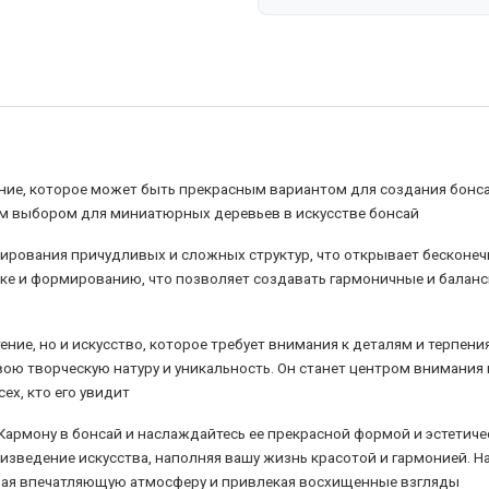
ение, которое может быть прекрасным вариантом для создания бонса
ым выбором для миниатюрных деревьев в искусстве бонсай
ирования причудливых и сложных структур, что открывает бесконе
езке и формированию, что позволяет создавать гармоничные и бала
тение, но и искусство, которое требует внимания к деталям и терпени
ю творческую натуру и уникальность. Он станет центром внимания
ех, кто его увидит
Кармону в бонсай и наслаждайтесь ее прекрасной формой и эстетич
изведение искусства, наполняя вашу жизнь красотой и гармонией. Н
авая впечатляющую атмосферу и привлекая восхищенные взгляды