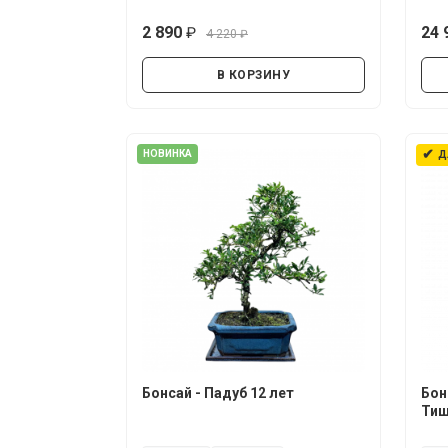
2 890
24 
4 220
руб.
руб.
В КОРЗИНУ
✔
НОВИНКА
Д
Бонсай - Падуб 12 лет
Бон
Тиш