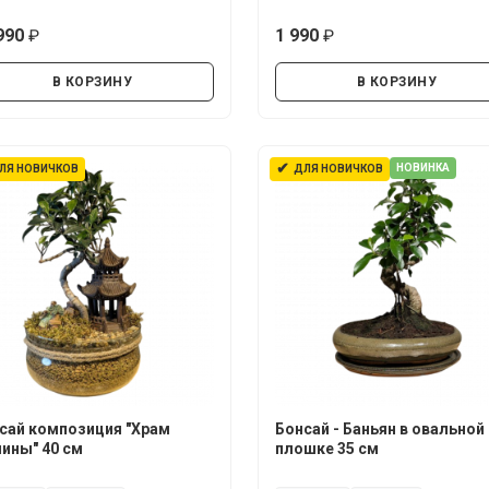
990
1 990
руб.
руб.
В КОРЗИНУ
В КОРЗИНУ
✔
НОВИНКА
ЛЯ НОВИЧКОВ
ДЛЯ НОВИЧКОВ
сай композиция "Храм
Бонсай - Баньян в овальной
ины" 40 см
плошке 35 см