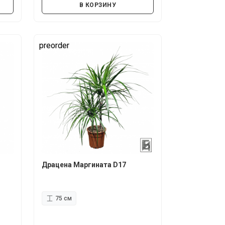
В КОРЗИНУ
preorder
Драцена Маргината D17
75 см