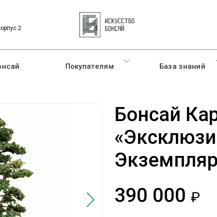
корпус 2
онсай
Покупателям
База знаний
Бонсай Ка
«Эксклюз
Экземпляр
390 000
ру