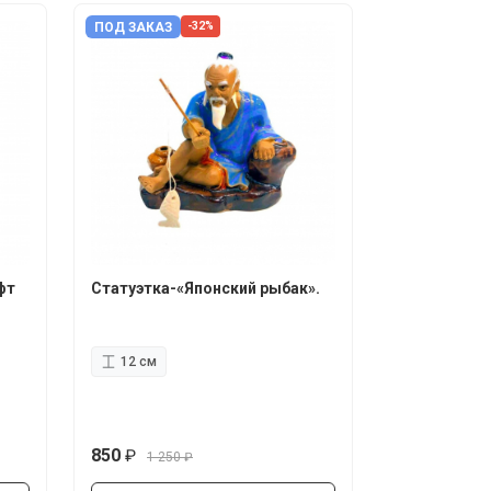
ПОД ЗАКАЗ
-32%
фт
Статуэтка-«Японский рыбак».
12 см
850
1 250
руб.
руб.