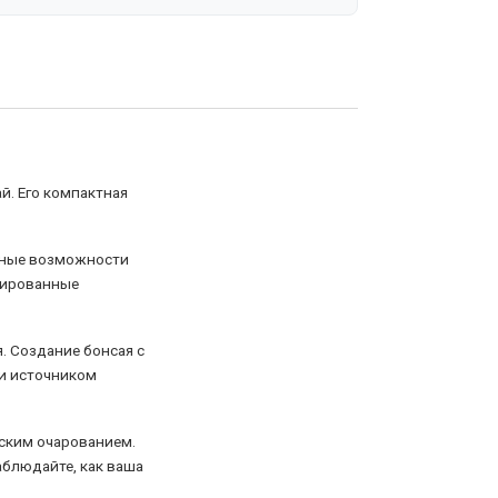
й. Его компактная
чные возможности
нсированные
я. Создание бонсая с
 и источником
еским очарованием.
аблюдайте, как ваша