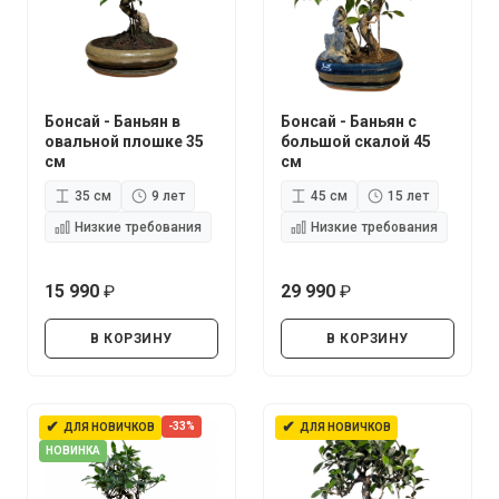
Бонсай - Баньян в
Бонсай - Баньян с
овальной плошке 35
большой скалой 45
см
см
35 см
9 лет
45 см
15 лет
Низкие требования
Низкие требования
15 990
29 990
руб.
руб.
В КОРЗИНУ
В КОРЗИНУ
✔
✔
-33%
ДЛЯ НОВИЧКОВ
ДЛЯ НОВИЧКОВ
НОВИНКА