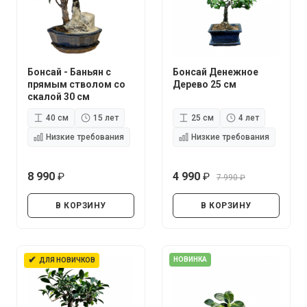
Бонсай - Баньян с
Бонсай Денежное
прямым стволом со
Дерево 25 см
скалой 30 см
40 см
15 лет
25 см
4 лет
Низкие требования
Низкие требования
8 990
4 990
7 990
руб.
руб.
руб.
В КОРЗИНУ
В КОРЗИНУ
✔
НОВИНКА
ДЛЯ НОВИЧКОВ