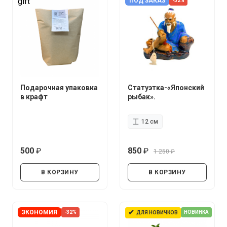
gift
ПОД ЗАКАЗ
-32%
Подарочная упаковка
Статуэтка-«Японский
в крафт
рыбак».
12 см
500
850
1 250
руб.
руб.
руб.
В КОРЗИНУ
В КОРЗИНУ
✔
ЭКОНОМИЯ
-32%
НОВИНКА
ДЛЯ НОВИЧКОВ