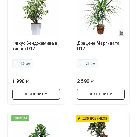
Фикус Бенджамина в
Драцена Маргината
кашпо D12
D17
20 см
75 см
1 990
2 590
руб.
руб.
В КОРЗИНУ
В КОРЗИНУ
✔
НОВИНКА
ДЛЯ НОВИЧКОВ