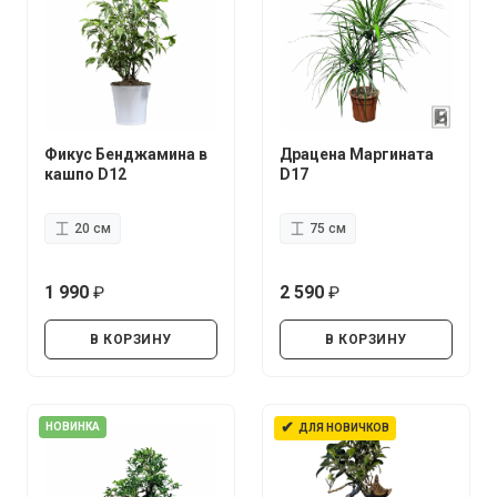
Фикус Бенджамина в
Драцена Маргината
кашпо D12
D17
20 см
75 см
1 990
2 590
руб.
руб.
В КОРЗИНУ
В КОРЗИНУ
✔
НОВИНКА
ДЛЯ НОВИЧКОВ