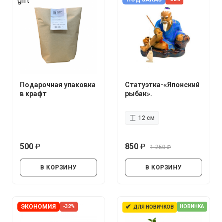
gift
Подарочная упаковка
Статуэтка-«Японский
в крафт
рыбак».
12 см
500
850
1 250
руб.
руб.
руб.
В КОРЗИНУ
В КОРЗИНУ
✔
ЭКОНОМИЯ
-32%
НОВИНКА
ДЛЯ НОВИЧКОВ