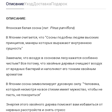
Описание
Уход
Доставка
Подарок
ОПИСАНИЕ:
Японская белая сосна (лат.
Pinus parviflora
)
В Японии считается, что "Сосны подобны людям высоких
принципов, манеры которых выражают внутреннюю
сущность"
Замечали, что воздух в сосновом лесу кажется особенно
чистым? Все потому, что хвойные деревья очищают воздух
от вредных бактерий и наполняют его тонким хвойным
ароматом
В Японии сосна символизирует духовную силу. “Человека,
который несмотря на все стихии имеет мужество, чтобы не
пасть, не покориться”
Энергия этого хвойного дерева поможет вам избавиться от
нервных расстройств и снять стресс