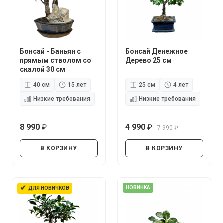
Бонсай - Баньян с
Бонсай Денежное
прямым стволом со
Дерево 25 см
скалой 30 см
40 см
15 лет
25 см
4 лет
Низкие требования
Низкие требования
8 990
4 990
7 990
руб.
руб.
руб.
В КОРЗИНУ
В КОРЗИНУ
✔
НОВИНКА
ДЛЯ НОВИЧКОВ