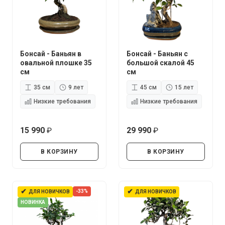
Бонсай - Баньян в
Бонсай - Баньян с
овальной плошке 35
большой скалой 45
см
см
35 см
9 лет
45 см
15 лет
Низкие требования
Низкие требования
15 990
29 990
руб.
руб.
В КОРЗИНУ
В КОРЗИНУ
✔
✔
-33%
ДЛЯ НОВИЧКОВ
ДЛЯ НОВИЧКОВ
НОВИНКА