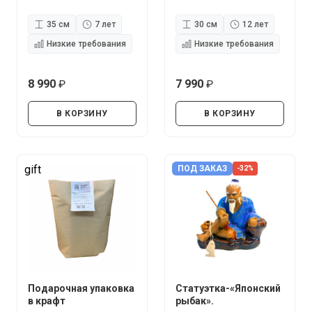
35 см
7 лет
30 см
12 лет
Низкие требования
Низкие требования
8 990
7 990
руб.
руб.
В КОРЗИНУ
В КОРЗИНУ
gift
ПОД ЗАКАЗ
-32%
Подарочная упаковка
Статуэтка-«Японский
в крафт
рыбак».