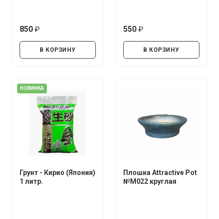
850
550
руб.
руб.
В КОРЗИНУ
В КОРЗИНУ
НОВИНКА
Грунт - Кирио (Япония)
Плошка Attractive Pot
1 литр.
№М022 круглая