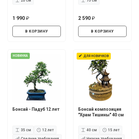
20 см
75 см
1 990
2 590
руб.
руб.
В КОРЗИНУ
В КОРЗИНУ
✔
НОВИНКА
ДЛЯ НОВИЧКОВ
Бонсай - Падуб 12 лет
Бонсай композиция
"Храм Тишины" 40 см
35 см
12 лет
40 см
15 лет
Средние требования
Низкие требования