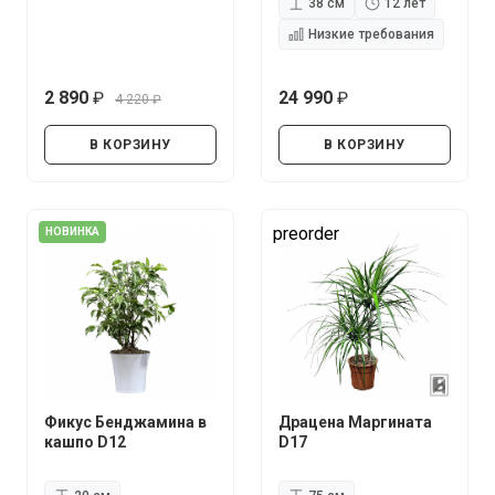
38 см
12 лет
Низкие требования
2 890
24 990
4 220
руб.
руб.
руб.
В КОРЗИНУ
В КОРЗИНУ
preorder
НОВИНКА
Фикус Бенджамина в
Драцена Маргината
кашпо D12
D17