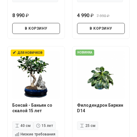
8 990
4 990
7 990
руб.
руб.
руб.
В КОРЗИНУ
В КОРЗИНУ
✔
НОВИНКА
ДЛЯ НОВИЧКОВ
Бонсай - Баньян со
Филодендрон Биркин
скалой 15 лет
D14
40 см
15 лет
25 см
Низкие требования