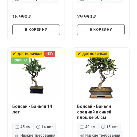
15 990
29 990
руб.
руб.
В КОРЗИНУ
В КОРЗИНУ
✔
✔
-33%
ДЛЯ НОВИЧКОВ
ДЛЯ НОВИЧКОВ
НОВИНКА
Бонсай - Баньян 14
Бонсай - Баньян
лет
средний в синей
плошке 50 см
45 см
14 лет
40 см
15 лет
Низкие требования
Низкие требования