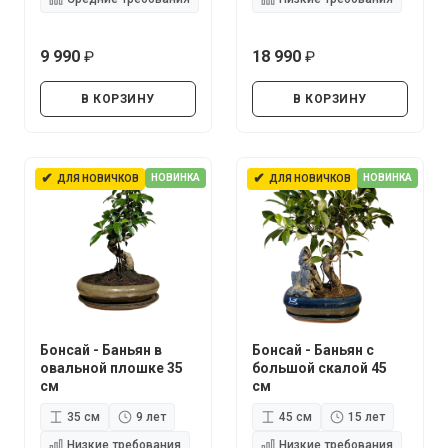
9 990
18 990
руб.
руб.
В КОРЗИНУ
В КОРЗИНУ
✔
✔
НОВИНКА
НОВИНКА
ДЛЯ НОВИЧКОВ
ДЛЯ НОВИЧКОВ
Бонсай - Баньян в
Бонсай - Баньян с
овальной плошке 35
большой скалой 45
см
см
35 см
9 лет
45 см
15 лет
Низкие требования
Низкие требования