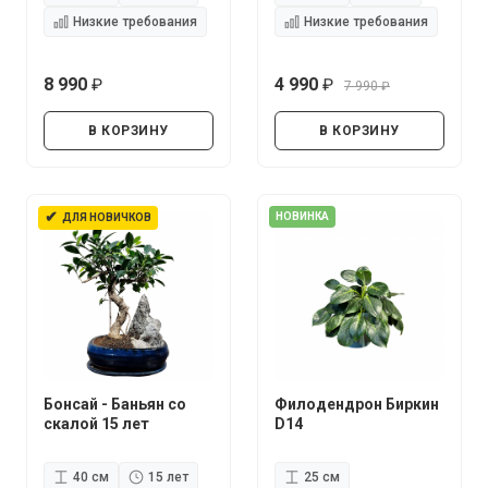
Низкие требования
Низкие требования
8 990
4 990
7 990
руб.
руб.
руб.
В КОРЗИНУ
В КОРЗИНУ
✔
НОВИНКА
ДЛЯ НОВИЧКОВ
Бонсай - Баньян со
Филодендрон Биркин
скалой 15 лет
D14
40 см
15 лет
25 см