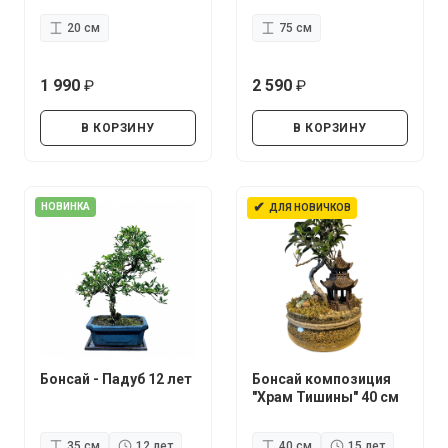
20 см
75 см
1 990
2 590
руб.
руб.
В КОРЗИНУ
В КОРЗИНУ
✔
НОВИНКА
ДЛЯ НОВИЧКОВ
Бонсай - Падуб 12 лет
Бонсай композиция
"Храм Тишины" 40 см
35 см
12 лет
40 см
15 лет