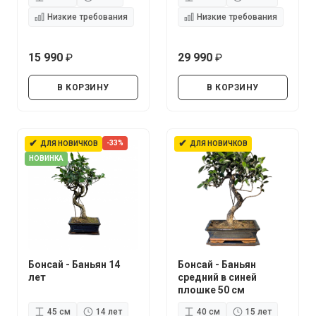
Низкие требования
Низкие требования
15 990
29 990
руб.
руб.
В КОРЗИНУ
В КОРЗИНУ
✔
✔
-33%
ДЛЯ НОВИЧКОВ
ДЛЯ НОВИЧКОВ
НОВИНКА
Бонсай - Баньян 14
Бонсай - Баньян
лет
средний в синей
плошке 50 см
45 см
14 лет
40 см
15 лет