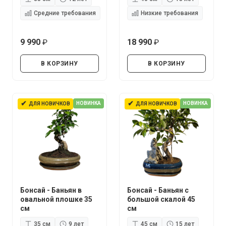
Средние требования
Низкие требования
9 990
18 990
руб.
руб.
В КОРЗИНУ
В КОРЗИНУ
✔
✔
НОВИНКА
НОВИНКА
ДЛЯ НОВИЧКОВ
ДЛЯ НОВИЧКОВ
Бонсай - Баньян в
Бонсай - Баньян с
овальной плошке 35
большой скалой 45
см
см
35 см
9 лет
45 см
15 лет