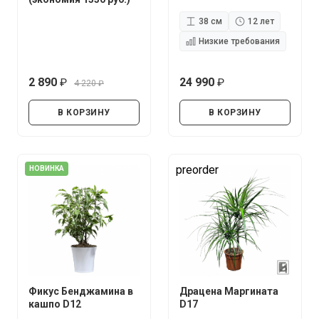
38 см
12 лет
Низкие требования
2 890
24 990
4 220
руб.
руб.
руб.
В КОРЗИНУ
В КОРЗИНУ
preorder
НОВИНКА
Фикус Бенджамина в
Драцена Маргината
кашпо D12
D17