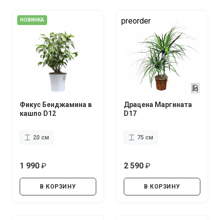
preorder
НОВИНКА
Фикус Бенджамина в
Драцена Маргината
кашпо D12
D17
20 см
75 см
1 990
2 590
руб.
руб.
В КОРЗИНУ
В КОРЗИНУ