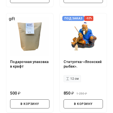
gift
ПОД ЗАКАЗ
-32%
Подарочная упаковка
Статуэтка-«Японский
в крафт
рыбак».
12 см
500
850
1 250
руб.
руб.
руб.
В КОРЗИНУ
В КОРЗИНУ