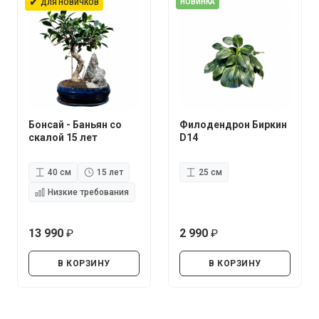
✔
НОВИНКА
ДЛЯ НОВИЧКОВ
Бонсай - Баньян со
Филодендрон Биркин
скалой 15 лет
D14
40 см
15 лет
25 см
Низкие требования
13 990
2 990
руб.
руб.
В КОРЗИНУ
В КОРЗИНУ