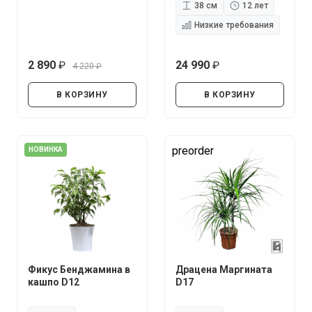
38 см
12 лет
Низкие требования
2 890
24 990
4 220
руб.
руб.
руб.
В КОРЗИНУ
В КОРЗИНУ
preorder
НОВИНКА
Фикус Бенджамина в
Драцена Маргината
кашпо D12
D17