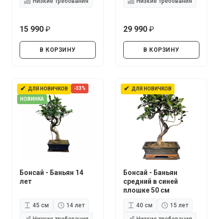
Низкие требования
Низкие требования
15 990
29 990
руб.
руб.
В КОРЗИНУ
В КОРЗИНУ
✔
✔
-33%
ДЛЯ НОВИЧКОВ
ДЛЯ НОВИЧКОВ
НОВИНКА
Бонсай - Баньян 14
Бонсай - Баньян
лет
средний в синей
плошке 50 см
45 см
14 лет
40 см
15 лет