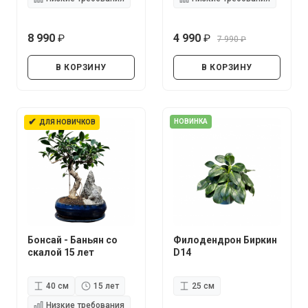
8 990
4 990
7 990
руб.
руб.
руб.
В КОРЗИНУ
В КОРЗИНУ
✔
НОВИНКА
ДЛЯ НОВИЧКОВ
Бонсай - Баньян со
Филодендрон Биркин
скалой 15 лет
D14
40 см
15 лет
25 см
Низкие требования