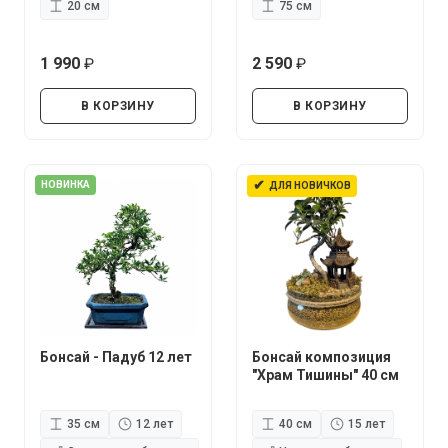
20 см
75 см
1 990
2 590
руб.
руб.
В КОРЗИНУ
В КОРЗИНУ
✔
НОВИНКА
ДЛЯ НОВИЧКОВ
Бонсай - Падуб 12 лет
Бонсай композиция
"Храм Тишины" 40 см
35 см
12 лет
40 см
15 лет