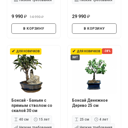
Низкие требования
Низкие требования
9 990
29 990
14 990
руб.
руб.
руб.
В КОРЗИНУ
В КОРЗИНУ
✔
✔
-38%
ДЛЯ НОВИЧКОВ
ДЛЯ НОВИЧКОВ
ХИТ
Бонсай - Баньян с
Бонсай Денежное
прямым стволом со
Дерево 25 см
скалой 30 см
40 см
15 лет
25 см
4 лет
Низкие требования
Низкие требования