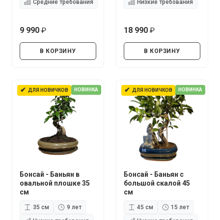
Средние требования
Низкие требования
9 990
18 990
руб.
руб.
В КОРЗИНУ
В КОРЗИНУ
✔
✔
НОВИНКА
НОВИНКА
ДЛЯ НОВИЧКОВ
ДЛЯ НОВИЧКОВ
Бонсай - Баньян в
Бонсай - Баньян с
овальной плошке 35
большой скалой 45
см
см
35 см
9 лет
45 см
15 лет