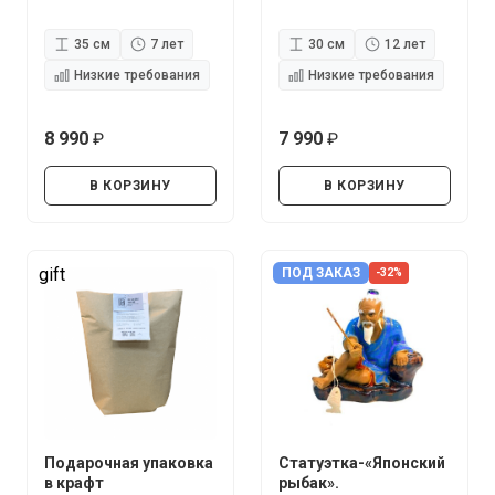
35 см
7 лет
30 см
12 лет
Низкие требования
Низкие требования
8 990
7 990
руб.
руб.
В КОРЗИНУ
В КОРЗИНУ
gift
ПОД ЗАКАЗ
-32%
Подарочная упаковка
Статуэтка-«Японский
в крафт
рыбак».