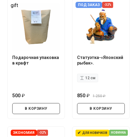
gift
ПОД ЗАКАЗ
-32%
Подарочная упаковка
Статуэтка-«Японский
в крафт
рыбак».
12 см
500
850
1 250
руб.
руб.
руб.
В КОРЗИНУ
В КОРЗИНУ
✔
ЭКОНОМИЯ
-32%
НОВИНКА
ДЛЯ НОВИЧКОВ