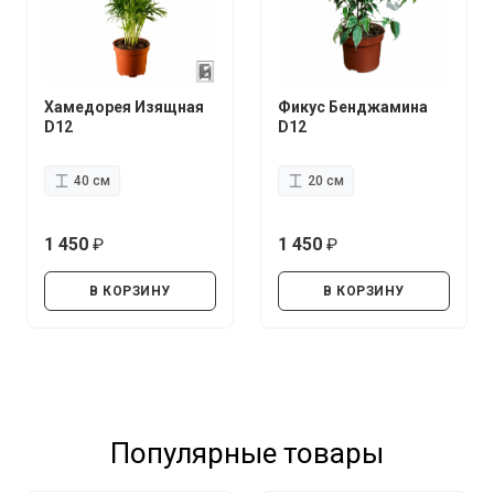
Хамедорея Изящная
Фикус Бенджамина
D12
D12
40 см
20 см
1 450
1 450
руб.
руб.
В КОРЗИНУ
В КОРЗИНУ
Популярные товары