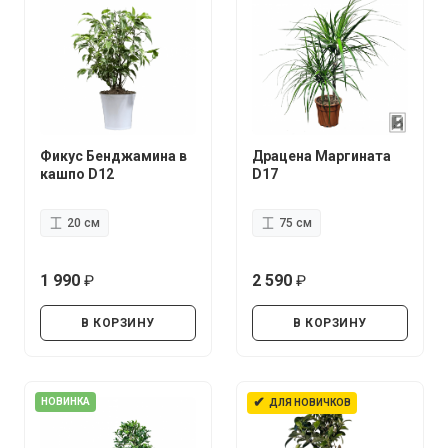
Фикус Бенджамина в
Драцена Маргината
кашпо D12
D17
20 см
75 см
1 990
2 590
руб.
руб.
В КОРЗИНУ
В КОРЗИНУ
✔
НОВИНКА
ДЛЯ НОВИЧКОВ