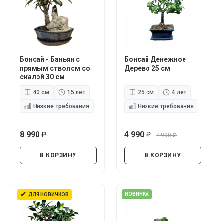
Бонсай - Баньян с
Бонсай Денежное
прямым стволом со
Дерево 25 см
скалой 30 см
40 см
15 лет
25 см
4 лет
Низкие требования
Низкие требования
8 990
4 990
7 990
руб.
руб.
руб.
В КОРЗИНУ
В КОРЗИНУ
✔
НОВИНКА
ДЛЯ НОВИЧКОВ