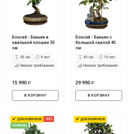
Бонсай - Баньян в
Бонсай - Баньян с
овальной плошке 35
большой скалой 45
см
см
35 см
9 лет
45 см
15 лет
Низкие требования
Низкие требования
15 990
29 990
руб.
руб.
В КОРЗИНУ
В КОРЗИНУ
✔
✔
-33%
ДЛЯ НОВИЧКОВ
ДЛЯ НОВИЧКОВ
НОВИНКА